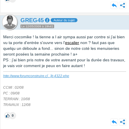
GREG45
Auteur du sujet
Le 12/05/2009 à 19h41
Merci cocomike ! la tienne a l air sympa aussi par contre si j'ai bien
vu ta porte d'entrée s'ouvre vers l'
escalier
non ? faut pas que
quelqu un déboule a fond... sinon de notre coté les menuiseries
seront posées la semaine prochaine ! a+
PS : j'ai bien pris notre de votre avenant pour la durée des travaux,
je vais voir comment je peux en faire autant !
http://www.forumconstruire.c
[...]
it-4322.php
CCMI : 02/08
PC : 09/08
TERRAIN : 10/08
TRAVAUX : 12/08
0