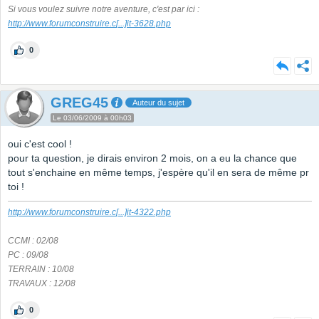
Si vous voulez suivre notre aventure, c'est par ici :
http://www.forumconstruire.c
[...]
it-3628.php
0
GREG45
Auteur du sujet
Le 03/06/2009 à 00h03
oui c'est cool !
pour ta question, je dirais environ 2 mois, on a eu la chance que
tout s'enchaine en même temps, j'espère qu'il en sera de même pr
toi !
http://www.forumconstruire.c
[...]
it-4322.php
CCMI : 02/08
PC : 09/08
TERRAIN : 10/08
TRAVAUX : 12/08
0