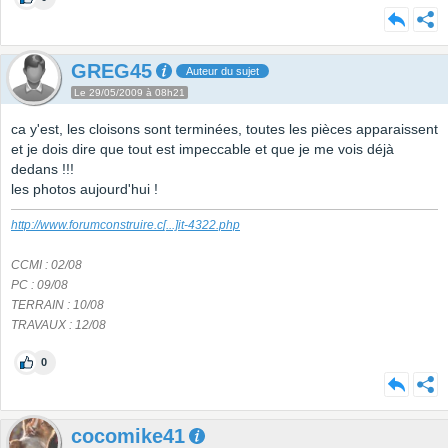
GREG45
Auteur du sujet
Le 29/05/2009 à 08h21
ca y'est, les cloisons sont terminées, toutes les pièces apparaissent
et je dois dire que tout est impeccable et que je me vois déjà
dedans !!!
les photos aujourd'hui !
http://www.forumconstruire.c
[...]
it-4322.php
CCMI : 02/08
PC : 09/08
TERRAIN : 10/08
TRAVAUX : 12/08
0
cocomike41