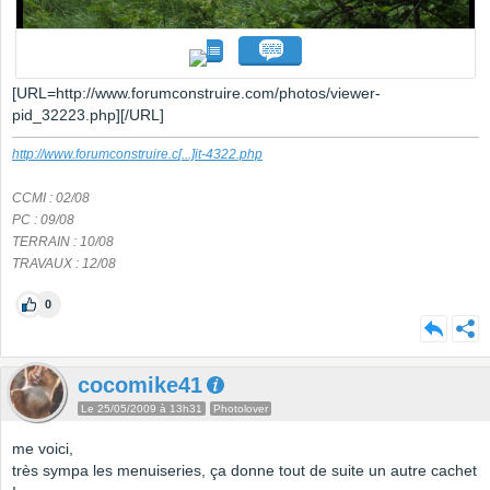
[URL=http://www.forumconstruire.com/photos/viewer-
pid_32223.php][/URL]
http://www.forumconstruire.c
[...]
it-4322.php
CCMI : 02/08
PC : 09/08
TERRAIN : 10/08
TRAVAUX : 12/08
0
cocomike41
Le 25/05/2009 à 13h31
Photolover
me voici,
très sympa les menuiseries, ça donne tout de suite un autre cachet