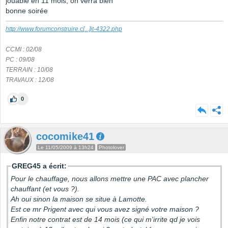
jouable en 11 mois, on verra bien
bonne soirée
http://www.forumconstruire.c
[...]
it-4322.php
CCMI : 02/08
PC : 09/08
TERRAIN : 10/08
TRAVAUX : 12/08
0
cocomike41
Le 11/05/2009 à 13h24
Photolover
GREG45 a écrit:
Pour le chauffage, nous allons mettre une PAC avec plancher
chauffant (et vous ?).
Ah oui sinon la maison se situe à Lamotte.
Est ce mr Prigent avec qui vous avez signé votre maison ?
Enfin notre contrat est de 14 mois (ce qui m'irrite qd je vois