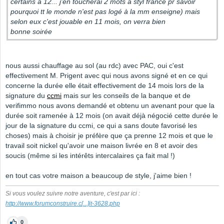
certains à 12... j'en toucherai 2 mots à styl france pr savoir
pourquoi tt le monde n'est pas logé à la mm enseigne) mais
selon eux c'est jouable en 11 mois, on verra bien
bonne soirée
nous aussi chauffage au sol (au rdc) avec PAC, oui c'est
effectivement M. Prigent avec qui nous avons signé et en ce qui
concerne la durée elle était effectivement de 14 mois lors de la
signature du
ccmi
mais sur les conseils de la banque et de
verifimmo nous avons demandé et obtenu un avenant pour que la
durée soit ramenée à 12 mois (on avait déjà négocié cette durée le
jour de la signature du ccmi, ce qui a sans doute favorisé les
choses) mais à choisir je préfère que ça prenne 12 mois et que le
travail soit nickel qu'avoir une maison livrée en 8 et avoir des
soucis (même si les intérêts intercalaires ça fait mal !)
en tout cas votre maison a beaucoup de style, j'aime bien !
Si vous voulez suivre notre aventure, c'est par ici :
http://www.forumconstruire.c
[...]
it-3628.php
0