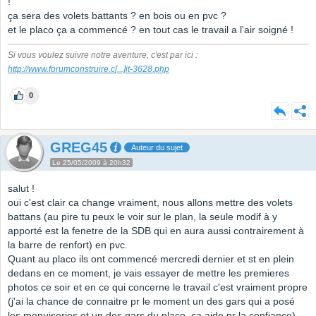
!
ça sera des volets battants ? en bois ou en pvc ?
et le placo ça a commencé ? en tout cas le travail a l'air soigné !
Si vous voulez suivre notre aventure, c'est par ici :
http://www.forumconstruire.c
[...]
it-3628.php
0
GREG45
Auteur du sujet
Le 25/05/2009 à 20h32
salut !
oui c'est clair ca change vraiment, nous allons mettre des volets
battans (au pire tu peux le voir sur le plan, la seule modif à y
apporté est la fenetre de la SDB qui en aura aussi contrairement à
la barre de renfort) en pvc.
Quant au placo ils ont commencé mercredi dernier et st en plein
dedans en ce moment, je vais essayer de mettre les premieres
photos ce soir et en ce qui concerne le travail c'est vraiment propre
(j'ai la chance de connaitre pr le moment un des gars qui a posé
les menuiseries et un des gars du placo, ca aide pr la confiance)