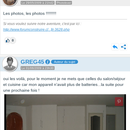
Le 29/05/2009 à 21h42
Photolover
Les photos, les photos !!!!!!!!!
Si vous voulez suivre notre aventure, c'est par ici :
http://www.forumconstruire.c
[...]
it-3628.php
0
GREG45
Auteur du sujet
Le 01/06/2009 à 23h30
oui les voilà, pour le moment je ne mets que celles du salon/séjour
et cuisine car mon appareil n'avait plus de batteries...la suite pour
une prochaine fois !