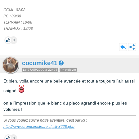
CCMI : 02/08
PC : 09/08
TERRAIN : 10/08
TRAVAUX : 12/08
0
cocomike41
Le 27/05/2009 à 22h25
Photolover
Et bien, voilà encore une belle avancée et tout a toujours l'air aussi
soigné
on a l'impression que le blanc du placo agrandi encore plus les
volumes !
Si vous voulez suivre notre aventure, c'est par ici :
http://www.forumconstruire.c
[...]
it-3628.php
0