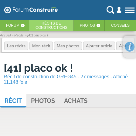
RÉCITS
DE
FORUM
PHOTOS
CONSEILS
‹
‹
CONSTRUCTIONS
Accueil
Récits
[41] placo ok !
Les récits
Mon récit
Mes photos
Ajouter article
Ajouter 
[41] placo ok !
Récit de construction de GREG45 - 27 messages - Affiché
11.148 fois
RÉCIT
PHOTOS
ACHATS