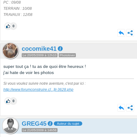
PC : 09/08
TERRAIN : 10/08
TRAVAUX : 12/08
0
cocomike41
Le 20/05/2009 à 12h10
Photolover
super tout ça ! tu as de quoi être heureux !
j'ai hate de voir les photos
Si vous voulez suivre notre aventure, c'est par ici :
http://www.forumconstruire.c
[...]
it-3628.php
0
GREG45
Auteur du sujet
Le 21/05/2009 à 14h56