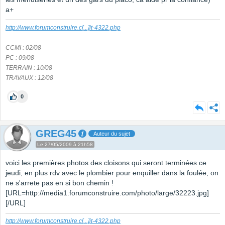
a+
http://www.forumconstruire.c
[...]
it-4322.php
CCMI : 02/08
PC : 09/08
TERRAIN : 10/08
TRAVAUX : 12/08
0
GREG45
Auteur du sujet
Le 27/05/2009 à 21h58
voici les premières photos des cloisons qui seront terminées ce
jeudi, en plus rdv avec le plombier pour enquiller dans la foulée, on
ne s'arrete pas en si bon chemin !
[URL=http://media1.forumconstruire.com/photo/large/32223.jpg]
[/URL]
http://www.forumconstruire.c
[...]
it-4322.php