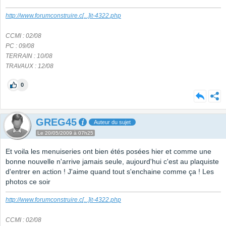
http://www.forumconstruire.c
[...]
it-4322.php
CCMI : 02/08
PC : 09/08
TERRAIN : 10/08
TRAVAUX : 12/08
0
GREG45
Auteur du sujet
Le 20/05/2009 à 07h25
Et voila les menuiseries ont bien étés posées hier et comme une
bonne nouvelle n'arrive jamais seule, aujourd'hui c'est au plaquiste
d'entrer en action ! J'aime quand tout s'enchaine comme ça ! Les
photos ce soir
http://www.forumconstruire.c
[...]
it-4322.php
CCMI : 02/08