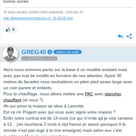
bonne soirée
Si vous voulez suivre notre aventure, c'est par ici :
http://www.forumconstruire.c
[...]
it-3628.php
0
GREG45
Auteur du sujet
Le 10/05/2009 à 22h12
Alors nous sommes partis sur la base d un modèle existant mais
avec pas mal de modifs en fonction de nos attentes. Ayant 30
metres de facades nous souhaitions un plein pied assez large avec
un coin parent et enfants.
Pour le chauffage, nous allons mettre une
PAC
avec
plancher
chauffant
(et vous ?).
Ah oui sinon la maison se situe à Lamotte.
Est ce mr Prigent avec qui vous avez signé votre maison ?
Enfin notre contrat est de 14 mois (ce qui m'irrite qd je vois certains
à 12... j'en toucherai 2 mots à styl france pr savoir pourquoi tt le
monde n'est pas logé à la mm enseigne) mais selon eux c'est