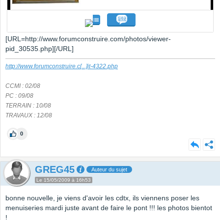
[URL=http://www.forumconstruire.com/photos/viewer-
pid_30535.php][/URL]
http://www.forumconstruire.c
[...]
it-4322.php
CCMI : 02/08
PC : 09/08
TERRAIN : 10/08
TRAVAUX : 12/08
0
GREG45
Auteur du sujet
Le 15/05/2009 à 16h53
bonne nouvelle, je viens d'avoir les cdtx, ils viennens poser les
menuiseries mardi juste avant de faire le pont !!! les photos bientot
!