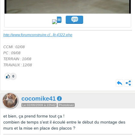
http://www.forumconstruire.c
[...]
it-4322.php
CCMI : 02/08
PC : 09/08
TERRAIN : 10/08
TRAVAUX : 12/08
0
cocomike41
Le 02/06/2009 à 22h42
Photolover
et bien, ça prend forme tout ça !
combien de temps s'est il écoulé entre le début du montage des
murs et la mise en place des placos ?