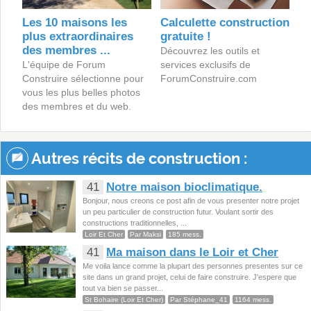
Les 10 maisons les
Calculette construction
plus extraordinaires
gratuite !
des membres ...
Découvrez les outils et
L'équipe de Forum
services exclusifs de
Construire sélectionne pour
ForumConstruire.com
vous les plus belles photos
des membres et du web.
Autres récits de construction :
41
Notre maison bioclimatique.
Bonjour, nous creons ce post afin de vous presenter notre projet
un peu particulier de construction futur. Voulant sortir des
constructions traditionnelles, ...
Loir Et Cher
Par Maksi
185 mess.
41
Ma maison dans le Loir et Cher
Me voila lance comme la plupart des personnes presentes sur ce
site dans un grand projet, celui de faire construire. J'espere que
tout va bien se passer...
St Bohaire (Loir Et Cher)
Par Stéphane_41
1164 mess.