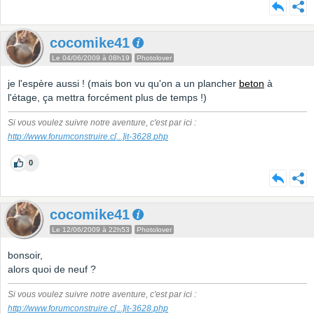
cocomike41
Le 04/06/2009 à 08h19
Photolover
je l'espère aussi ! (mais bon vu qu'on a un plancher
beton
à
l'étage, ça mettra forcément plus de temps !)
Si vous voulez suivre notre aventure, c'est par ici :
http://www.forumconstruire.c
[...]
it-3628.php
0
cocomike41
Le 12/06/2009 à 22h53
Photolover
bonsoir,
alors quoi de neuf ?
Si vous voulez suivre notre aventure, c'est par ici :
http://www.forumconstruire.c
[...]
it-3628.php