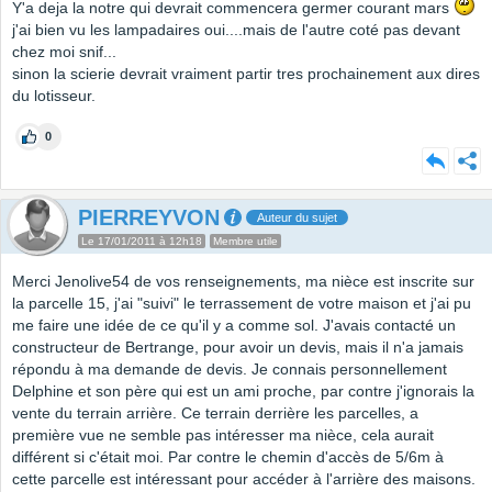
Y'a deja la notre qui devrait commencera germer courant mars
j'ai bien vu les lampadaires oui....mais de l'autre coté pas devant
chez moi snif...
sinon la scierie devrait vraiment partir tres prochainement aux dires
du lotisseur.
0
PIERREYVON
Auteur du sujet
Le 17/01/2011 à 12h18
Membre utile
Merci Jenolive54 de vos renseignements, ma nièce est inscrite sur
la parcelle 15, j'ai "suivi" le terrassement de votre maison et j'ai pu
me faire une idée de ce qu'il y a comme sol. J'avais contacté un
constructeur de Bertrange, pour avoir un devis, mais il n'a jamais
répondu à ma demande de devis. Je connais personnellement
Delphine et son père qui est un ami proche, par contre j'ignorais la
vente du terrain arrière. Ce terrain derrière les parcelles, a
première vue ne semble pas intéresser ma nièce, cela aurait
différent si c'était moi. Par contre le chemin d'accès de 5/6m à
cette parcelle est intéressant pour accéder à l'arrière des maisons.