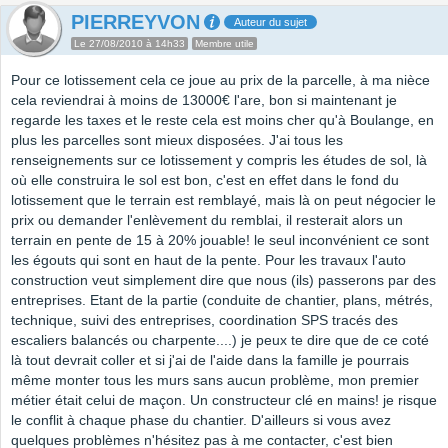
PIERREYVON
Auteur du sujet
Le 27/08/2010 à 14h33
Membre utile
Pour ce lotissement cela ce joue au prix de la parcelle, à ma nièce
cela reviendrai à moins de 13000€ l'are, bon si maintenant je
regarde les taxes et le reste cela est moins cher qu'à Boulange, en
plus les parcelles sont mieux disposées. J'ai tous les
renseignements sur ce lotissement y compris les études de sol, là
où elle construira le sol est bon, c'est en effet dans le fond du
lotissement que le terrain est remblayé, mais là on peut négocier le
prix ou demander l'enlèvement du remblai, il resterait alors un
terrain en pente de 15 à 20% jouable! le seul inconvénient ce sont
les égouts qui sont en haut de la pente. Pour les travaux l'auto
construction veut simplement dire que nous (ils) passerons par des
entreprises. Etant de la partie (conduite de chantier, plans, métrés,
technique, suivi des entreprises, coordination SPS tracés des
escaliers balancés ou charpente....) je peux te dire que de ce coté
là tout devrait coller et si j'ai de l'aide dans la famille je pourrais
même monter tous les murs sans aucun problème, mon premier
métier était celui de maçon. Un constructeur clé en mains! je risque
le conflit à chaque phase du chantier. D'ailleurs si vous avez
quelques problèmes n'hésitez pas à me contacter, c'est bien