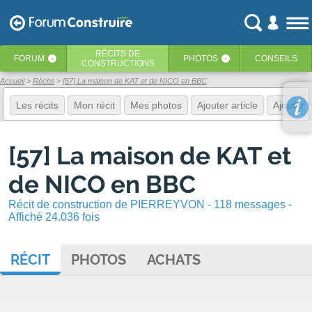
RÉCITS
DE
FORUM
PHOTOS
CONSEILS
‹
‹
CONSTRUCTIONS
Accueil
Récits
[57] La maison de KAT et de NICO en BBC
Les récits
Mon récit
Mes photos
Ajouter article
Ajouter 
[57] La maison de KAT et
de NICO en BBC
Récit de construction de PIERREYVON - 118 messages -
Affiché 24.036 fois
RÉCIT
PHOTOS
ACHATS