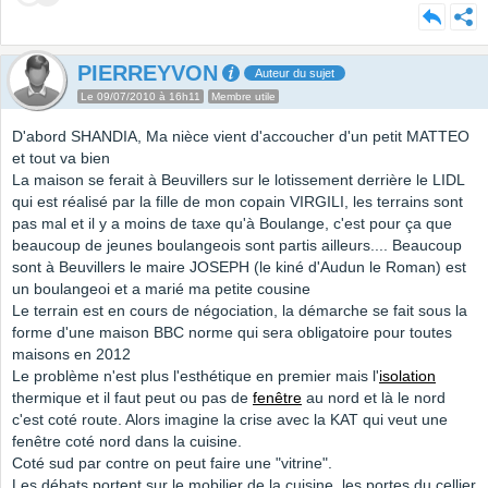
PIERREYVON
Auteur du sujet
Le 09/07/2010 à 16h11
Membre utile
D'abord SHANDIA, Ma nièce vient d'accoucher d'un petit MATTEO
et tout va bien
La maison se ferait à Beuvillers sur le lotissement derrière le LIDL
qui est réalisé par la fille de mon copain VIRGILI, les terrains sont
pas mal et il y a moins de taxe qu'à Boulange, c'est pour ça que
beaucoup de jeunes boulangeois sont partis ailleurs.... Beaucoup
sont à Beuvillers le maire JOSEPH (le kiné d'Audun le Roman) est
un boulangeoi et a marié ma petite cousine
Le terrain est en cours de négociation, la démarche se fait sous la
forme d'une maison BBC norme qui sera obligatoire pour toutes
maisons en 2012
Le problème n'est plus l'esthétique en premier mais l'
isolation
thermique et il faut peut ou pas de
fenêtre
au nord et là le nord
c'est coté route. Alors imagine la crise avec la KAT qui veut une
fenêtre coté nord dans la cuisine.
Coté sud par contre on peut faire une "vitrine".
Les débats portent sur le mobilier de la cuisine, les portes du cellier