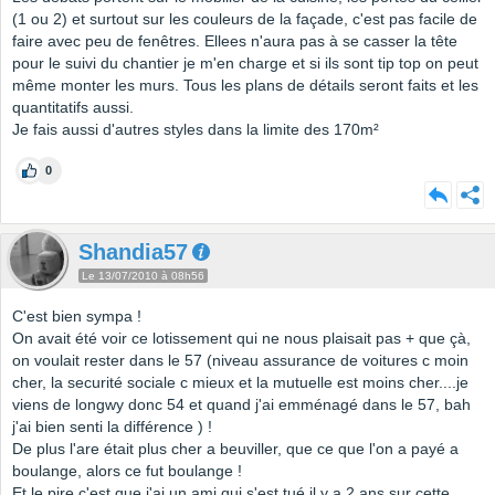
(1 ou 2) et surtout sur les couleurs de la façade, c'est pas facile de
faire avec peu de fenêtres. Ellees n'aura pas à se casser la tête
pour le suivi du chantier je m'en charge et si ils sont tip top on peut
même monter les murs. Tous les plans de détails seront faits et les
quantitatifs aussi.
Je fais aussi d'autres styles dans la limite des 170m²
0
Shandia57
Le 13/07/2010 à 08h56
C'est bien sympa !
On avait été voir ce lotissement qui ne nous plaisait pas + que çà,
on voulait rester dans le 57 (niveau assurance de voitures c moin
cher, la securité sociale c mieux et la mutuelle est moins cher....je
viens de longwy donc 54 et quand j'ai emménagé dans le 57, bah
j'ai bien senti la différence ) !
De plus l'are était plus cher a beuviller, que ce que l'on a payé a
boulange, alors ce fut boulange !
Et le pire c'est que j'ai un ami qui s'est tué il y a 2 ans sur cette