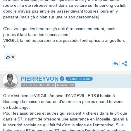
route et il a été retrouvé mort dans sa voiture sur le parking du lidl,
donc je n'avais pas envie de passer devant tous les jours en y
pensant (mais çà c bien sur une raison personnelle)
C'est vrai que les fenetres çà doit être assez embetant, mais
parfois il faut faire des concessions !
VIRGILI, la même personne qui possède l'entreprise a angevillers
?
0
PIERREYVON
Auteur du sujet
Le 13/07/2010 à 10h33
Membre utile
Oui c'est bien le VIRGILI Antoine d'ANGEVILLERS il habite à
Boulange la maison entourée d'un mur en pierres quand tu viens
de Ludelange.
Pour les assurances et autres qui seraient + cheres dans le 54 que
dans le 57, il suffit de p^rendre une assurance en Moselle, quand à
la sécurité sociale ce qui fait foi c'est le siège de l'entreprise. Si la
boite est en 57 tu payes en 57, peu importe l'endroit où tu habites