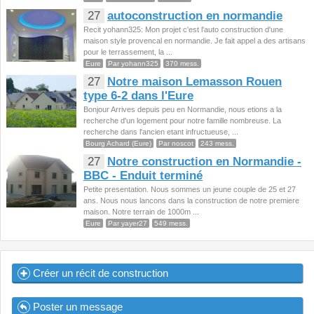
27
autoconstruction en normandie
Recit yohann325: Mon projet c'est l'auto construction d'une
maison style provencal en normandie. Je fait appel a des artisans
pour le terrassement, la ...
Eure
Par yohann325
370 mess.
27
Notre maison Lemasson Rouen
type 6-2 dans l'Eure
Bonjour Arrives depuis peu en Normandie, nous etions a la
recherche d'un logement pour notre famille nombreuse. La
recherche dans l'ancien etant infructueuse, ...
Bourg Achard (Eure)
Par noscot
243 mess.
27
Notre construction en Normandie -
BBC - Enduit terminé
Petite presentation. Nous sommes un jeune couple de 25 et 27
ans. Nous nous lancons dans la construction de notre premiere
maison. Notre terrain de 1000m ...
Eure
Par yayer27
549 mess.
Créer un récit de construction
Poster un message