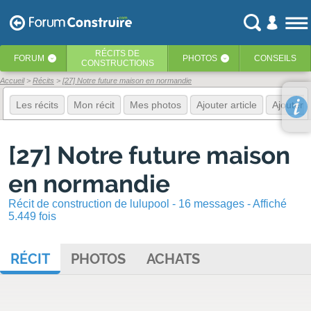
RÉCITS
DE
FORUM
PHOTOS
CONSEILS
‹
‹
CONSTRUCTIONS
Accueil
Récits
[27] Notre future maison en normandie
Les récits
Mon récit
Mes photos
Ajouter article
Ajouter 
[27] Notre future maison
en normandie
Récit de construction de lulupool - 16 messages - Affiché
5.449 fois
RÉCIT
PHOTOS
ACHATS