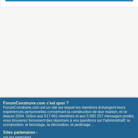
ForumConstruire.com c'est quoi ?
ForumConstruire.com est un site sur lequel les membres échangent leurs
expériences personnelles concernant la construction de leur maison, et ce
depuis 2004. Grâce aux 517 661 membres et aux 5 992 257 messages postés,
vous trouverez forcement des réponses à vos questions sur l'administratif, la
construction, le bricolage, la décoration, le jardinage ...
Sites partenaires :
voir nos partenaires