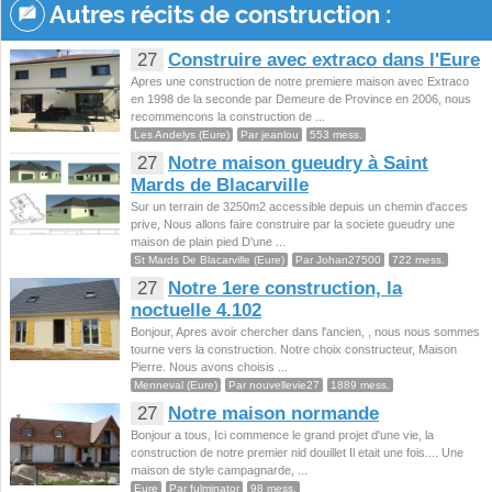
Autres récits de construction :
27
Construire avec extraco dans l'Eure
Apres une construction de notre premiere maison avec Extraco
en 1998 de la seconde par Demeure de Province en 2006, nous
recommencons la construction de ...
Les Andelys (Eure)
Par jeanlou
553 mess.
27
Notre maison gueudry à Saint
Mards de Blacarville
Sur un terrain de 3250m2 accessible depuis un chemin d'acces
prive, Nous allons faire construire par la societe gueudry une
maison de plain pied D'une ...
St Mards De Blacarville (Eure)
Par Johan27500
722 mess.
27
Notre 1ere construction, la
noctuelle 4.102
Bonjour, Apres avoir chercher dans l'ancien, , nous nous sommes
tourne vers la construction. Notre choix constructeur, Maison
Pierre. Nous avons choisis ...
Menneval (Eure)
Par nouvellevie27
1889 mess.
27
Notre maison normande
Bonjour a tous, Ici commence le grand projet d'une vie, la
construction de notre premier nid douillet Il etait une fois.... Une
maison de style campagnarde, ...
Eure
Par fulminator
98 mess.