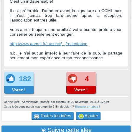
C'est un indispensable!
Il est préférable d'adhérer avant la signature du CCMI mais
il n'est jamais trop tard..même après la réception,
l'association est très utile.
Vous aurez toujours une oreille à votre écoute, prête à vous
conseiller ou seulement échanger.
http://www.aamoi.fr/l-associ
[...]
resentation
n.b. je n'ai aucun intérêt à leur faire de la pub, je partage
seulement mon expérience et ma reconnaissance.
182
4
Votez !
Votez !
Bonne idée "Administratif" postée par client69 le 20 novembre 2014 à 12h39
Cette idée vous parait inappropriée ? En doublon ?
Signaler un abus !
Toutes les idées
Ajouter
Suivre cette idée