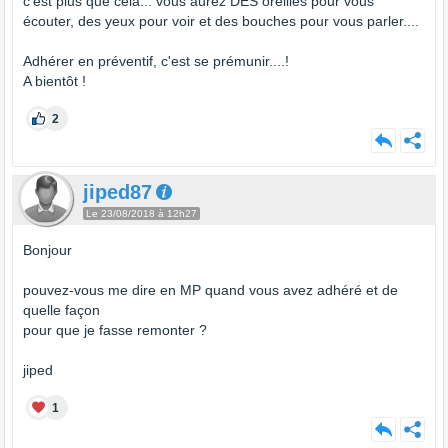
c'est plus que cela... vous aurez DES oreilles pour vous
écouter, des yeux pour voir et des bouches pour vous parler....
Adhérer en préventif, c'est se prémunir....!
A bientôt !
2
jiped87
Le 23/08/2018 à 12h27
Bonjour
pouvez-vous me dire en MP quand vous avez adhéré et de
quelle façon
pour que je fasse remonter ?
jiped
1