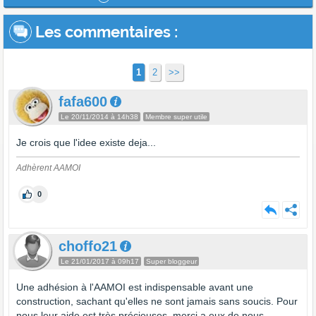
Les commentaires
:
1
2
>>
fafa600
Le 20/11/2014 à 14h38
Membre super utile
Je crois que l'idee existe deja...
Adhèrent AAMOI
0
choffo21
Le 21/01/2017 à 09h17
Super bloggeur
Une adhésion à l'AAMOI est indispensable avant une
construction, sachant qu'elles ne sont jamais sans soucis. Pour
nous leur aide est très précieuses, merci a eux de nous