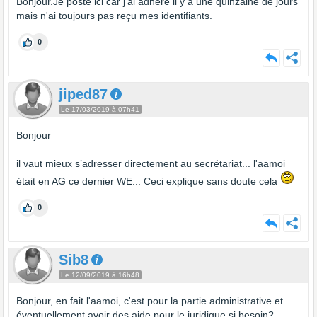
Bonjour.Je poste ici car j'ai adhéré il y a une quinzaine de jours
mais n'ai toujours pas reçu mes identifiants.
0
jiped87
Le 17/03/2019 à 07h41
Bonjour
il vaut mieux s’adresser directement au secrétariat... l'aamoi
était en AG ce dernier WE... Ceci explique sans doute cela
0
Sib8
Le 12/09/2019 à 16h48
Bonjour, en fait l'aamoi, c'est pour la partie administrative et
éventuellement avoir des aide pour le juridique si besoin?