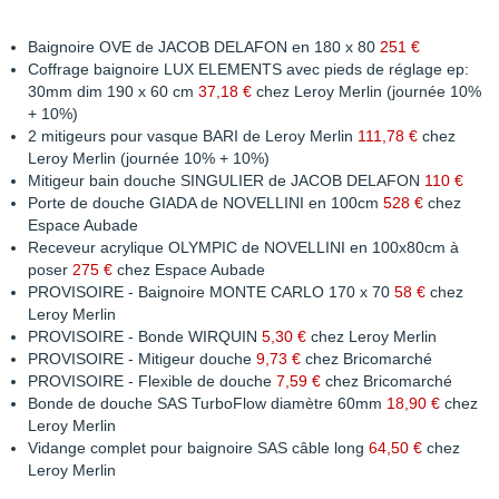
Baignoire OVE de JACOB DELAFON en 180 x 80
251 €
Coffrage baignoire LUX ELEMENTS avec pieds de réglage ep:
30mm dim 190 x 60 cm
37,18 €
chez Leroy Merlin (journée 10%
+ 10%)
2 mitigeurs pour vasque BARI de Leroy Merlin
111,78 €
chez
Leroy Merlin (journée 10% + 10%)
Mitigeur bain douche SINGULIER de JACOB DELAFON
110 €
Porte de douche GIADA de NOVELLINI en 100cm
528 €
chez
Espace Aubade
Receveur acrylique OLYMPIC de NOVELLINI en 100x80cm à
poser
275 €
chez Espace Aubade
PROVISOIRE - Baignoire MONTE CARLO 170 x 70
58 €
chez
Leroy Merlin
PROVISOIRE - Bonde WIRQUIN
5,30 €
chez Leroy Merlin
PROVISOIRE - Mitigeur douche
9,73 €
chez Bricomarché
PROVISOIRE - Flexible de douche
7,59 €
chez Bricomarché
Bonde de douche SAS TurboFlow diamètre 60mm
18,90 €
chez
Leroy Merlin
Vidange complet pour baignoire SAS câble long
64,50 €
chez
Leroy Merlin