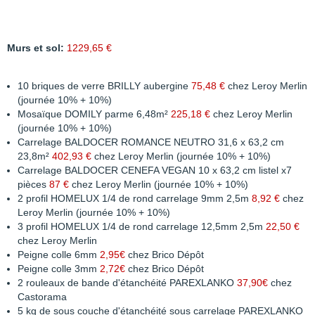
Murs et sol:
1229,65 €
10 briques de verre BRILLY aubergine
75,48 €
chez Leroy Merlin
(journée 10% + 10%)
Mosaïque DOMILY parme 6,48m²
225,18 €
chez Leroy Merlin
(journée 10% + 10%)
Carrelage BALDOCER ROMANCE NEUTRO 31,6 x 63,2 cm
23,8m²
402,93 €
chez Leroy Merlin (journée 10% + 10%)
Carrelage BALDOCER CENEFA VEGAN 10 x 63,2 cm listel x7
pièces
87 €
chez Leroy Merlin (journée 10% + 10%)
2 profil HOMELUX 1/4 de rond carrelage 9mm 2,5m
8,92 €
chez
Leroy Merlin (journée 10% + 10%)
3 profil HOMELUX 1/4 de rond carrelage 12,5mm 2,5m
22,50 €
chez Leroy Merlin
Peigne colle 6mm
2,95€
chez Brico Dépôt
Peigne colle 3mm
2,72€
chez Brico Dépôt
2 rouleaux de bande d'étanchéité PAREXLANKO
37,90€
chez
Castorama
5 kg de sous couche d'étanchéité sous carrelage PAREXLANKO