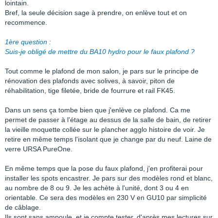
lointain.
Bref, la seule décision sage à prendre, on enlève tout et on
recommence.
1ère question :
Suis-je obligé de mettre du BA10 hydro pour le faux plafond ?
Tout comme le plafond de mon salon, je pars sur le principe de
rénovation des plafonds avec solives, à savoir, piton de
réhabilitation, tige filetée, bride de fourrure et rail FK45.
Dans un sens ça tombe bien que j'enlève ce plafond. Ca me
permet de passer à l'étage au dessus de la salle de bain, de retirer
la vieille moquette collée sur le plancher agglo histoire de voir. Je
retire en même temps l'isolant que je change par du neuf. Laine de
verre URSA PureOne.
En même temps que la pose du faux plafond, j'en profiterai pour
installer les spots encastrer. Je pars sur des modèles rond et blanc,
au nombre de 8 ou 9. Je les achète à l'unité, dont 3 ou 4 en
orientable. Ce sera des modèles en 230 V en GU10 par simplicité
de câblage.
Ils sont sans ampoule, et je compte tester, d'après mes lectures sur