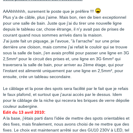
AAAhhhhhh, surement le poste que je préfère !!!
Plus y'a de câble, plus j'aime. Mais bon, rien de bien exceptionnel
pour une salle de bain. Juste que j'ai du tirer une nouvelle ligne
depuis le tableau car, chose étrange, il n'y avait pas de prises de
courant quand nous sommes arrivés dans la maison.
J'ai juste fait un piquage, je l'avoue, "à l'arrache" sur une prise
derrière une cloison, mais comme j'ai refait le couloir qui se trouve
sous la salle de bain, j'en avais profité pour passer une ligne en 3G
2,5mm² pour le circuit des prises et, une ligne en 3G 6mm² qui
traversera la salle de bain, pour arriver au 2ème étage, qui pour
l'instant est alimenté uniquement par une ligne en 2,5mm², pour
ensuite, crée un tableau secondaire.
Le câblage et la pose des spots sera facilité par le fait que je refais
le faux plafond, et surtout que j'aurai accès par le dessus. Idem
pour le câblage de la niche qui recevra les briques de verre dépolie
couleur aubergine.
Edit du 13 avril 2010:
A la base, j'étais parti dans l'idée de mettre des spots orientables et
des fixes, mais finalement, nous avons choisi de ne mettre que des
fixes. Le choix est maintenant arrêté sur des GU10 230V à LED, tel