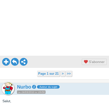
S'abonner
Page 1 sur 21
>
>>
Nurbo
Auteur du sujet
Le 24/03/2010 à 13h58
Salut,