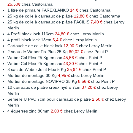
25,50€
chez Castorama
1 litre de primaire PAREXLANKO
14 €
chez Castorama
25 kg de colle à carreaux de plâtre
12,80 €
chez Castorama
25 kg de colle à carreaux de plâtre FACILIS
7,40 €
chez Leroy
Merlin
4 Profil block lock 116cm
24,80 €
chez Leroy Merlin
4 profil block lock 18cm
6,4 €
chez Leroy Merlin
Cartouche de colle block lock
12,90 €
chez Leroy Merlin
2 seau de Weber.Fix.Plus 25 Kg
80,02 €
chez Point P
Weber.Col.Flex 25 Kg en sac
45,56 €
chez Point P
Weber.Col.Flex 25 Kg en sac
43,30 €
chez Point P
3 sac de Weber.Joint.Flex 5 Kg
35,94 €
chez Point P
Mortier de montage 30 Kg
4,95 €
chez Leroy Merlin
Mortier de montage NOVIPRO 35 Kg
8,56 €
chez Point P
10 carreaux de plâtre creux hydro 7cm
37,20 €
chez Leroy
Merlin
Semelle U PVC 7cm pour carreaux de plâtre
2,50 €
chez Leroy
Merlin
4 équerres zinc 80mm
2,00 €
chez Leroy Merlin