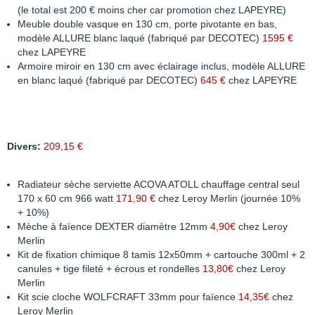
(le total est 200 € moins cher car promotion chez LAPEYRE)
Meuble double vasque en 130 cm, porte pivotante en bas,
modèle ALLURE blanc laqué (fabriqué par DECOTEC)
1595 €
chez LAPEYRE
Armoire miroir en 130 cm avec éclairage inclus, modèle ALLURE
en blanc laqué (fabriqué par DECOTEC)
645 €
chez LAPEYRE
Divers:
209,15 €
Radiateur sèche serviette ACOVA ATOLL chauffage central seul
170 x 60 cm 966 watt
171,90 €
chez Leroy Merlin (journée 10%
+ 10%)
Mèche à faïence DEXTER diamètre 12mm
4,90€
chez Leroy
Merlin
Kit de fixation chimique 8 tamis 12x50mm + cartouche 300ml + 2
canules + tige fileté + écrous et rondelles
13,80€
chez Leroy
Merlin
Kit scie cloche WOLFCRAFT 33mm pour faïence
14,35€
chez
Leroy Merlin