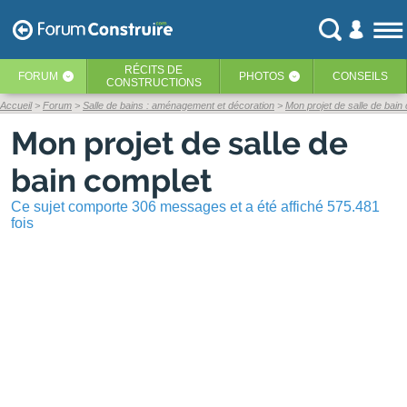
RÉCITS
DE
FORUM
PHOTOS
CONSEILS
‹
‹
CONSTRUCTIONS
Accueil
Forum
Salle de bains : aménagement et décoration
Mon projet de salle de bain
Mon projet de salle de
bain complet
Ce sujet comporte 306 messages et a été affiché 575.481
fois