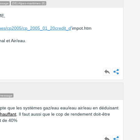
essage
(06) Alpes-maritimes (6)
ME,
ues/cp2005/cp_2005_01_20credit_d
'impot.htm
al et Air/eau.
 message
ompte que les systèmes gaz/eau eau/eau air/eau en déduisant
hauffant
. Il faut aussi que le cop de rendement doit-être
it de 40%