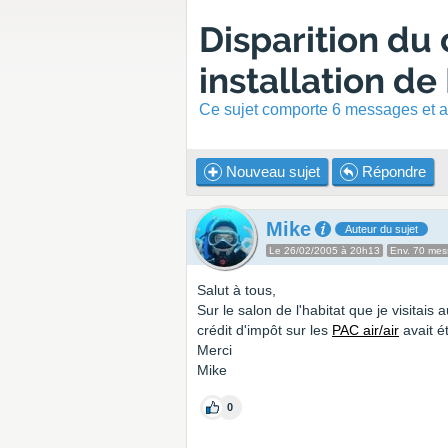
Disparition du 
installation de
Ce sujet comporte 6 messages et a 
Nouveau sujet
Répondre
Mike
Auteur du sujet
Le 26/02/2005 à 20h13
Env. 70 me
Salut à tous,
Sur le salon de l'habitat que je visitais
crédit d'impôt sur les
PAC air/air
avait é
Merci
Mike
0