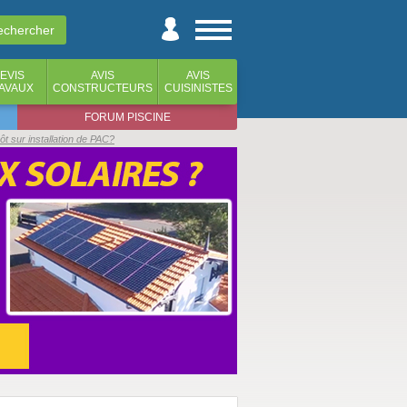
EVIS
AVIS
AVIS
AVAUX
CONSTRUCTEURS
CUISINISTES
FORUM PISCINE
pôt sur installation de PAC?