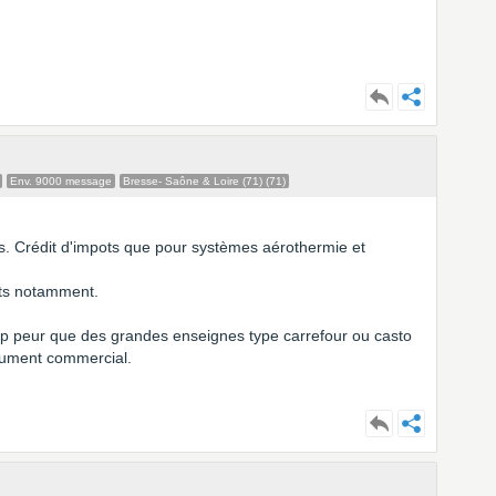
Env. 9000 message
Bresse- Saône & Loire (71) (71)
sus. Crédit d'impots que pour systèmes aérothermie et
lits notamment.
op peur que des grandes enseignes type carrefour ou casto
rgument commercial.