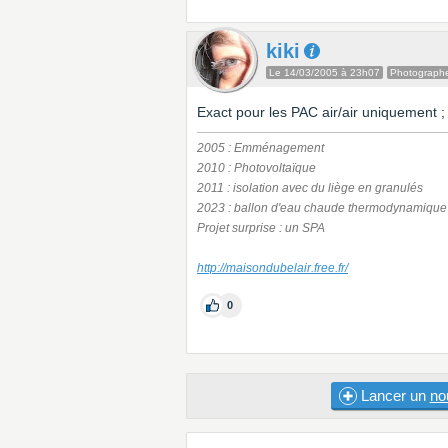
kiki
Le 14/03/2005 à 23h07
Photograph
Exact pour les PAC air/air uniquement ; j
2005 : Emménagement
2010 : Photovoltaïque
2011 : isolation avec du liège en granulés
2023 : ballon d'eau chaude thermodynamique
Projet surprise : un SPA
http://maisondubelair.free.fr/
0
Lancer un
no