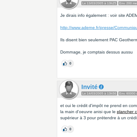
Le 13/03/2005 à 13h25
Env. 200 m
Je dirais info également : voir site ADE
http://www.ademe.fr/presse/Communiq
Ils disent bien seulement PAC Geotherm
Dommage, je comptais dessus aussu
0
Invité
Le 14/03/2005 à 13h56
Env. 60000
et oui le crédit d'impôt ne prend en c
la main d'oeuvre anisi que le
plancher c
supérieur à 3 pour prétendre à un créd
0