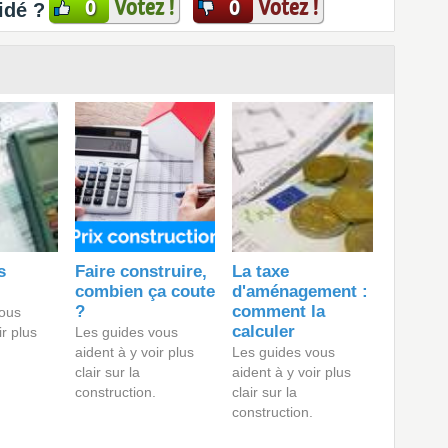
Votez !
Votez !
0
0
idé ?
s
Faire construire,
La taxe
combien ça coute
d'aménagement :
?
comment la
ous
calculer
ir plus
Les guides vous
aident à y voir plus
Les guides vous
clair sur la
aident à y voir plus
construction.
clair sur la
construction.