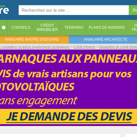
CRÉDIT
D
S
CONSEILS
TERRAINS
PLANS DE MAISONS
‹
IMMOBILIER
TR
ANNUAIRE MAITRE D'OEUVRE
ANNUAIRE ARCHITECTE
its canadiens et autres équipements écologiques
Crédit d'impots
Disparition du crédit d'im