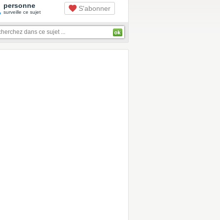
1
personne
S'abonner
surveille ce sujet