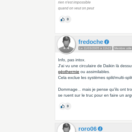
rien n'est impossible
quand on veut on peut
0
fredoche
Le 11/03/2005 à 11h22
Membre utile
Info, pas intox.
J'ai vu une circulaire de Daikin là des
géothermie
ou assimilables.
Cela exclue les systèmes split/multi-sp
Dommage... mais je pense qu'ils ont tr
se ruent sur le truc pour en faire un a
0
roro06