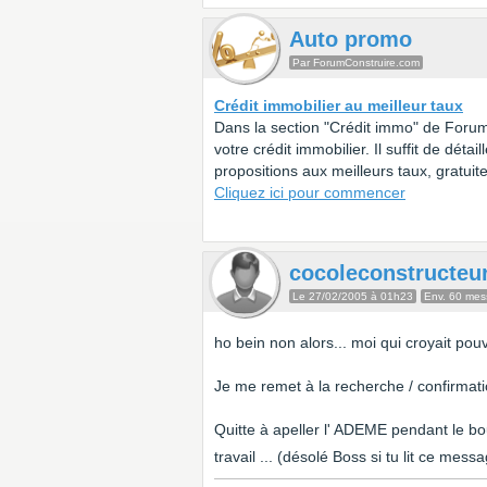
Auto promo
Par ForumConstruire.com
Crédit immobilier au meilleur taux
Dans la section "Crédit immo" de Forum
votre crédit immobilier. Il suffit de dét
propositions aux meilleurs taux, gratu
Cliquez ici pour commencer
cocoleconstructeu
Le 27/02/2005 à 01h23
Env. 60 me
ho bein non alors... moi qui croyait pou
Je me remet à la recherche / confirmatio
Quitte à apeller l' ADEME pendant le bo
travail ... (désolé Boss si tu lit ce mess