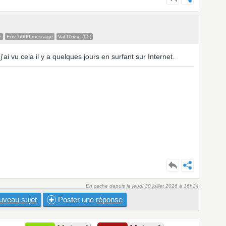
e
Env. 6000 message
Val D'oise (95)
'ai vu cela il y a quelques jours en surfant sur Internet.
En cache depuis le jeudi 30 juillet 2026 à 16h24
uveau sujet
Poster une
réponse