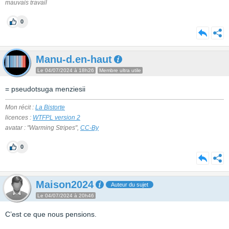
mauvais travail
0
Manu-d.en-haut
Le 04/07/2024 à 18h26
Membre ultra utile
= pseudotsuga menziesii
Mon récit :
La Bistorte
licences :
WTFPL version 2
avatar : "Warming Stripes",
CC-By
0
Maison2024
Auteur du sujet
Le 04/07/2024 à 20h46
C’est ce que nous pensions.