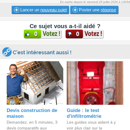
En cache depuis le mercredi 29 juillet 2026 à 13h54
Lancer un
nouveau sujet
Poster une
réponse
Ce sujet vous a-t-il aidé ?
Votez !
Votez !
0
0
C'est intéressant aussi !
Devis construction de
Guide : le test
maison
d'infiltrométrie
Demandez, en 5 minutes, 3
Les guides vous aident à y
devis comparatifs aux
voir plus clair sur la