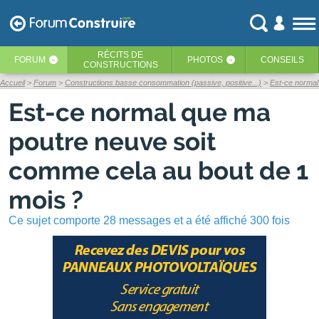
RÉCITS
DE
FORUM
PHOTOS
CONSEILS
‹
‹
CONSTRUCTIONS
Accueil
Forum
Constructions basse consommation (passive, positive...)
Est-ce normal
Est-ce normal que ma
poutre neuve soit
comme cela au bout de 1
mois ?
Ce sujet comporte 28 messages et a été affiché 300 fois