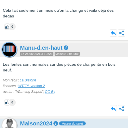
Cela fait seulement un mois qu’on la change et voilà déjà des
degas
0
Manu-d.en-haut
Le 26/06/2024 à 19h28
Membre ultra utile
Les fentes sont normales sur des pièces de charpente en bois
neuf.
Mon récit :
La Bistorte
licences :
WTFPL version 2
avatar : "Warming Stripes",
CC-By
0
Maison2024
Auteur du sujet