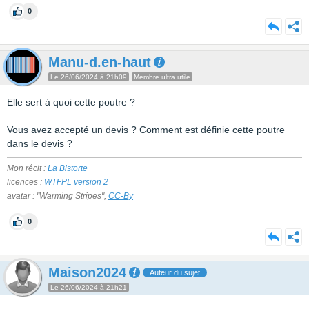
0
Manu-d.en-haut
Le 26/06/2024 à 21h09
Membre ultra utile
Elle sert à quoi cette poutre ?
Vous avez accepté un devis ? Comment est définie cette poutre
dans le devis ?
Mon récit :
La Bistorte
licences :
WTFPL version 2
avatar : "Warming Stripes",
CC-By
0
Maison2024
Auteur du sujet
Le 26/06/2024 à 21h21