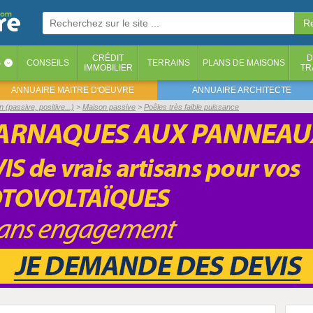
CRÉDIT
D
S
CONSEILS
TERRAINS
PLANS DE MAISONS
‹
IMMOBILIER
TR
ANNUAIRE MAITRE D'OEUVRE
ANNUAIRE ARCHITECTE
(passive, positive...)
Maison passive
Poêles très faible puissance