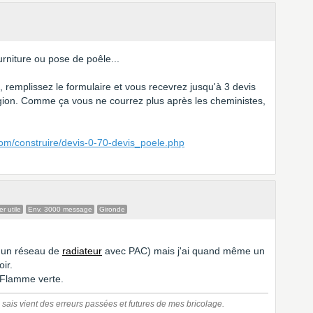
rniture ou pose de poêle...
e, remplissez le formulaire et vous recevrez jusqu'à 3 devis
gion. Comme ça vous ne courrez plus après les cheministes,
com/construire/devis-0-70-devis_poele.php
r utile
Env. 3000 message
Gironde
i un réseau de
radiateur
avec PAC) mais j'ai quand même un
ir.
 Flamme verte.
e sais vient des erreurs passées et futures de mes bricolage.