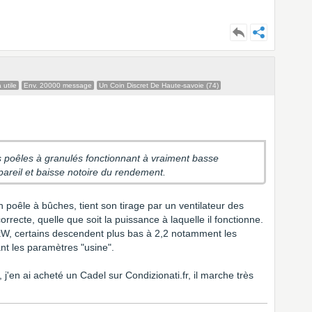
 utile
Env. 20000 message
Un Coin Discret De Haute-savoie (74)
es poêles à granulés fonctionnant à vraiment basse
areil et baisse notoire du rendement.
 poêle à bûches, tient son tirage par un ventilateur des
rrecte, quelle que soit la puissance à laquelle il fonctionne.
kW, certains descendent plus bas à 2,2 notamment les
nt les paramètres "usine".
 j'en ai acheté un Cadel sur Condizionati.fr, il marche très