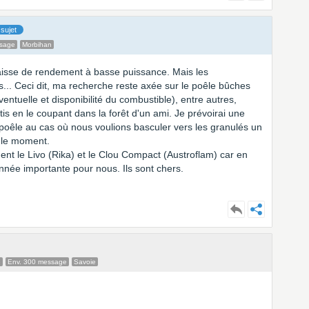
sujet
ssage
Morbihan
baisse de rendement à basse puissance. Mais les
s... Ceci dit, ma recherche reste axée sur le poêle bûches
ntuelle et disponibilité du combustible), entre autres,
is en le coupant dans la forêt d'un ami. Je prévoirai une
u poêle au cas où nous voulions basculer vers les granulés un
r le moment.
ment le Livo (Rika) et le Clou Compact (Austroflam) car en
onnée importante pour nous. Ils sont chers.
e
Env. 300 message
Savoie