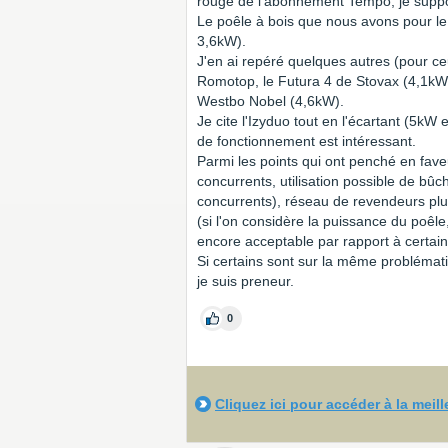
rouge de l'abonnement Tempo, je supp
Le poêle à bois que nous avons pour l
3,6kW).
J'en ai repéré quelques autres (pour c
Romotop, le Futura 4 de Stovax (4,1kW)
Westbo Nobel (4,6kW).
Je cite l'Izyduo tout en l'écartant (5kW
de fonctionnement est intéressant.
Parmi les points qui ont penché en fave
concurrents, utilisation possible de b
concurrents), réseau de revendeurs plut
(si l'on considère la puissance du poêle
encore acceptable par rapport à certain
Si certains sont sur la même problémati
je suis preneur.
0
Cliquez ici pour accéder à la meil