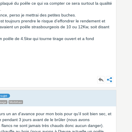
plaqué du poêle ce qui va compter ce sera surtout la qualité
.
sance, perso je mettrai des petites buches.
est toujours prendre le risque d'effondrer le rendement et
avaient un poêle strasbourgeois de 10 ou 12Kw, soit disant
poêle de 4.5kw qui tourne tirage ouvert et a fond
sujet
ssage
Morbihan
ours un an d'avance pour mon bois pour qu'il soit bien sec, et
le pendant 3 jours avant de le brûler (nous avons
s flancs ne sont jamais très chauds donc aucun danger).
 chauffe au bois (nous avons à l'heure actuelle un poêle