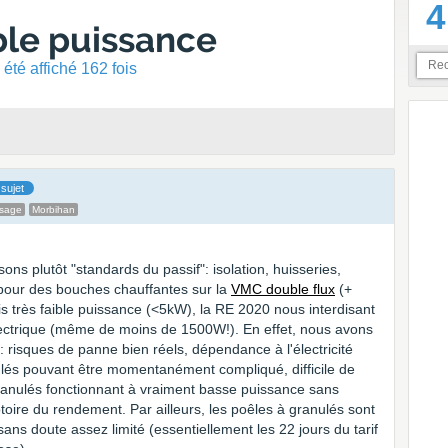
4
ible puissance
été affiché 162 fois
sujet
ssage
Morbihan
ns plutôt "standards du passif": isolation, huisseries,
pour des bouches chauffantes sur la
VMC double flux
(+
is très faible puissance (<5kW), la RE 2020 nous interdisant
ectrique (même de moins de 1500W!). En effet, nous avons
: risques de panne bien réels, dépendance à l'électricité
lés pouvant être momentanément compliqué, difficile de
ranulés fonctionnant à vraiment basse puissance sans
toire du rendement. Par ailleurs, les poêles à granulés sont
ns doute assez limité (essentiellement les 22 jours du tarif