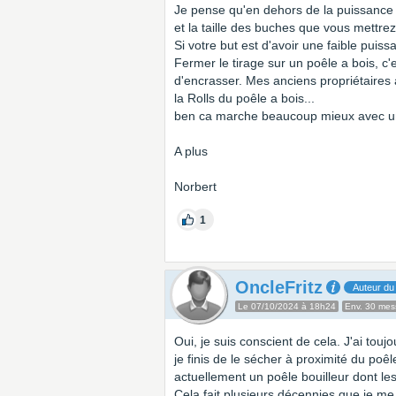
Je pense qu'en dehors de la puissance 
et la taille des buches que vous mettrez
Si votre but est d'avoir une faible puis
Fermer le tirage sur un poêle a bois, c'
d'encrasser. Mes anciens propriétaires 
la Rolls du poêle a bois...
ben ca marche beaucoup mieux avec un 
A plus
Norbert
1
OncleFritz
Auteur du 
Le 07/10/2024 à 18h24
Env. 30 me
Oui, je suis conscient de cela. J'ai touj
je finis de le sécher à proximité du poê
actuellement un poêle bouilleur dont le
Cela fait plusieurs décennies que je me