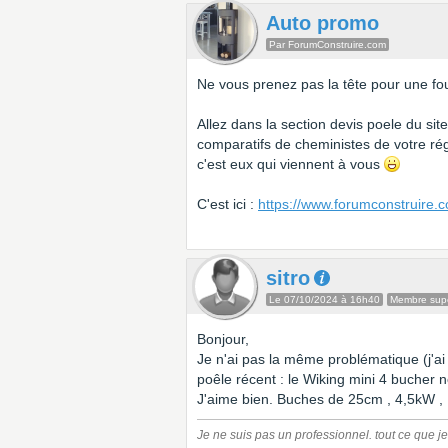
Auto promo
Par ForumConstruire.com
Ne vous prenez pas la tête pour une fou
Allez dans la section devis poele du sit
comparatifs de cheministes de votre ré
c'est eux qui viennent à vous
C'est ici :
https://www.forumconstruire.
sitro
Le 07/10/2024 à 16h40
Membre supe
Bonjour,
Je n'ai pas la même problématique (j'a
poêle récent : le Wiking mini 4 bucher no
J'aime bien. Buches de 25cm , 4,5kW ,
Je ne suis pas un professionnel. tout ce que j