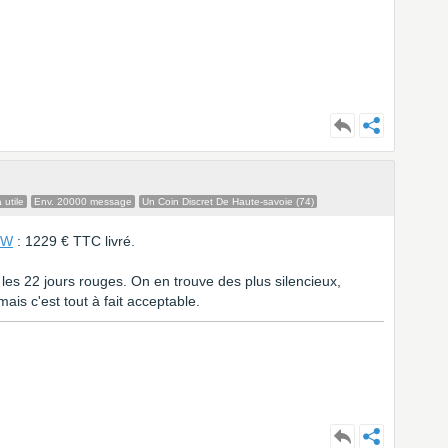
 utile
Env. 20000 message
Un Coin Discret De Haute-savoie (74)
kW
: 1229 € TTC livré.
 les 22 jours rouges. On en trouve des plus silencieux,
ais c'est tout à fait acceptable.