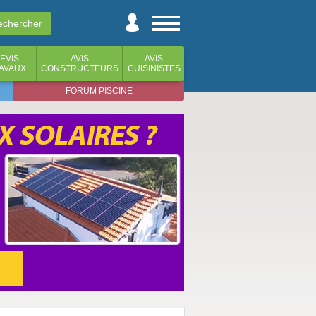
EVIS
AVIS
AVIS
AVAUX
CONSTRUCTEURS
CUISINISTES
FORUM PISCINE