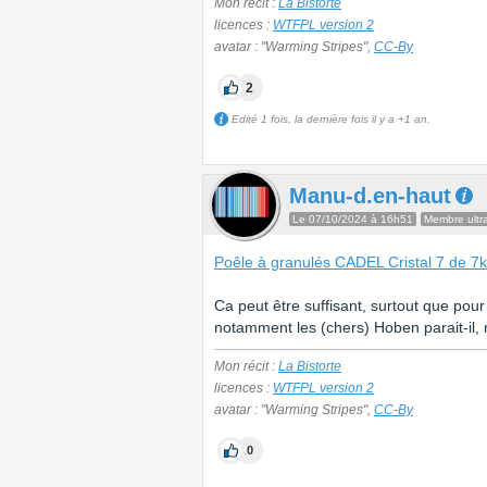
Mon récit :
La Bistorte
licences :
WTFPL version 2
avatar : "Warming Stripes",
CC-By
2
Edité 1 fois, la dernière fois il y a +1 an.
Manu-d.en-haut
Le 07/10/2024 à 16h51
Membre ultra
Poêle à granulés CADEL Cristal 7 de 7
Ca peut être suffisant, surtout que pour
notamment les (chers) Hoben parait-il, m
Mon récit :
La Bistorte
licences :
WTFPL version 2
avatar : "Warming Stripes",
CC-By
0