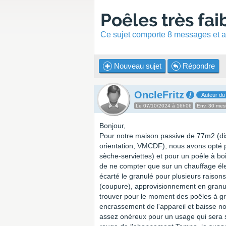
Poêles très fa
Ce sujet comporte 8 messages et a 
Nouveau sujet
Répondre
OncleFritz
Auteur du 
Le 07/10/2024 à 16h06
Env. 30 me
Bonjour,
Pour notre maison passive de 77m2 (diso
orientation, VMCDF), nous avons opté 
sèche-serviettes) et pour un poêle à bo
de ne compter que sur un chauffage él
écarté le granulé pour plusieurs raisons
(coupure), approvisionnement en granu
trouver pour le moment des poêles à g
encrassement de l'appareil et baisse no
assez onéreux pour un usage qui sera sa