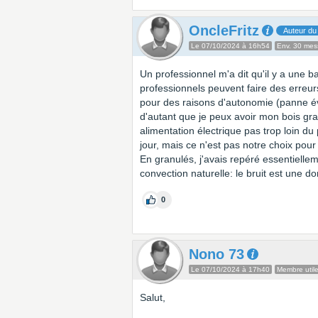
OncleFritz
Auteur du 
Le 07/10/2024 à 16h54
Env. 30 me
Un professionnel m'a dit qu'il y a une 
professionnels peuvent faire des erreur
pour des raisons d'autonomie (panne éve
d'autant que je peux avoir mon bois grat
alimentation électrique pas trop loin d
jour, mais ce n'est pas notre choix pou
En granulés, j'avais repéré essentielle
convection naturelle: le bruit est une d
0
Nono 73
Le 07/10/2024 à 17h40
Membre util
Salut,