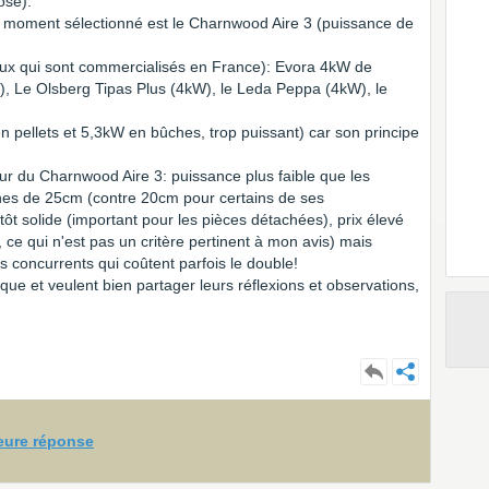
ose).
e moment sélectionné est le Charnwood Aire 3 (puissance de
eux qui sont commercialisés en France): Evora 4kW de
, Le Olsberg Tipas Plus (4kW), le Leda Peppa (4kW), le
 en pellets et 5,3kW en bûches, trop puissant) car son principe
ur du Charnwood Aire 3: puissance plus faible que les
ûches de 25cm (contre 20cm pour certains de ses
ôt solide (important pour les pièces détachées), prix élevé
, ce qui n'est pas un critère pertinent à mon avis) mais
s concurrents qui coûtent parfois le double!
que et veulent bien partager leurs réflexions et observations,
leure réponse