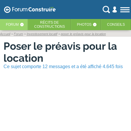
RÉCITS
DE
FORUM
PHOTOS
CONSEILS
‹
‹
CONSTRUCTIONS
Accueil
Forum
Investissement locatif
poser le préavis pour la location
Poser le préavis pour la
location
Ce sujet comporte 12 messages et a été affiché 4.645 fois