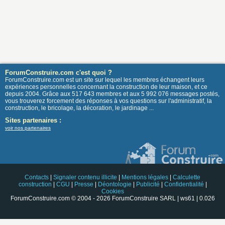
ForumConstruire.com c'est quoi ?
ForumConstruire.com est un site sur lequel les membres échangent leurs
expériences personnelles concernant la construction de leur maison, et ce
depuis 2004. Grâce aux 517 643 membres et aux 5 992 076 messages postés,
vous trouverez forcement des réponses à vos questions sur l'administratif, la
construction, le bricolage, la décoration, le jardinage ...
Sites partenaires :
voir nos partenaires
Contacts
|
Signaler contenu illicite
|
Mentions légales
|
Calculette
construction
|
CGU
|
Presse
|
Déontologie
|
Publicité
|
Confidentialité
|
Cookies
ForumConstruire.com © 2004 - 2026 ForumConstruire SARL | ws61 | 0.026