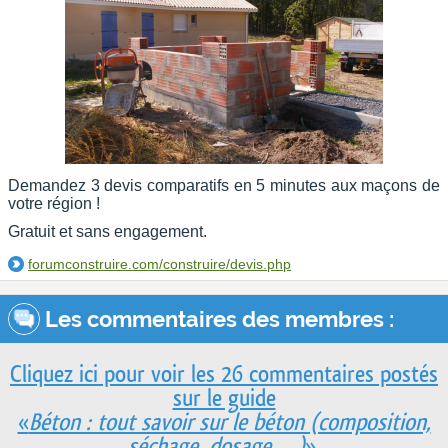
Demandez 3 devis comparatifs en 5 minutes aux maçons de
votre région !
Gratuit et sans engagement.
forumconstruire.com/construire/devis.php
Les commentaires des membres :
Cliquez ici pour voir les 26 commentaires postés
sur le guide
«
Béton : tout savoir sur le béton (composition,
séchage, dosage, ...)
».