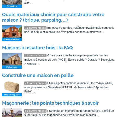
c’est ...
Quels matériaux choisir pour construire votre
maison ? (brique, parpaing, ...)
En optant pour des matériaux traditionnels comme le
71 commentaires
bois, la brique et la paille, les trois petits cochons avaient vus ...
Maisons à ossature bois : la FAQ
On se pose tous beaucoup de questions sur les
21 commentaires
maisons à ossatures bois (MOB). Est-ce solide ? Durable ? Ecologique
? Nicolas ...
Construire une maison en paille
Et si les petits cochons avaient eu tort ? Aujourd'hui,
47 commentaires
nous proposons à Sébastien FENEUIL de l'association "Approche-
Paille" ...
Maçonnerie : les points techniques à savoir
Franchou, un membre de forumconstruire, a créé un
81 commentaires
super sujet sur la maçonnerie pour venir en aide à celles ...