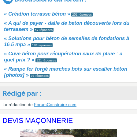
«
Création terrasse béton
»
251 réponses
«
A qui de payer - dalle de beton découverte lors du
terrassem
»
57 réponses
«
Solutions pour béton de semelles de fondations à
16.5 mpa
»
184 réponses
«
Cuve béton pour récupération eaux de pluie : a
quel prix ?
»
121 réponses
«
Rampe fer forgé marches bois sur escalier béton
[photos]
»
93 réponses
Rédigé par :
La rédaction de
ForumConstruire.com
DEVIS MAÇONNERIE