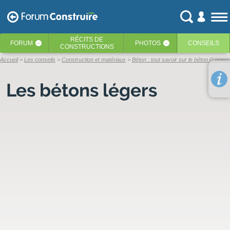
RÉCITS
DE
FORUM
PHOTOS
CONSEILS
‹
‹
CONSTRUCTIONS
Accueil
Les conseils
Construction et matériaux
Béton : tout savoir sur le béton (compos
Les bétons légers