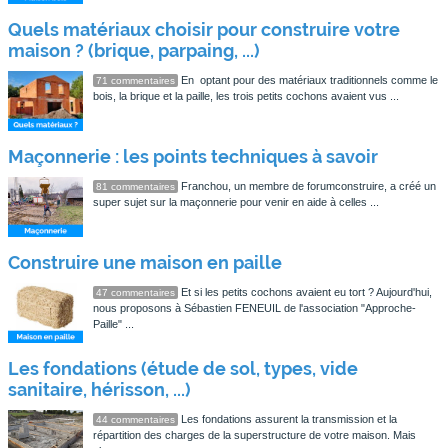
Quels matériaux choisir pour construire votre
maison ? (brique, parpaing, ...)
En optant pour des matériaux traditionnels comme le
71 commentaires
bois, la brique et la paille, les trois petits cochons avaient vus ...
Maçonnerie : les points techniques à savoir
Franchou, un membre de forumconstruire, a créé un
81 commentaires
super sujet sur la maçonnerie pour venir en aide à celles ...
Construire une maison en paille
Et si les petits cochons avaient eu tort ? Aujourd'hui,
47 commentaires
nous proposons à Sébastien FENEUIL de l'association "Approche-
Paille" ...
Les fondations (étude de sol, types, vide
sanitaire, hérisson, ...)
Les fondations assurent la transmission et la
44 commentaires
répartition des charges de la superstructure de votre maison. Mais