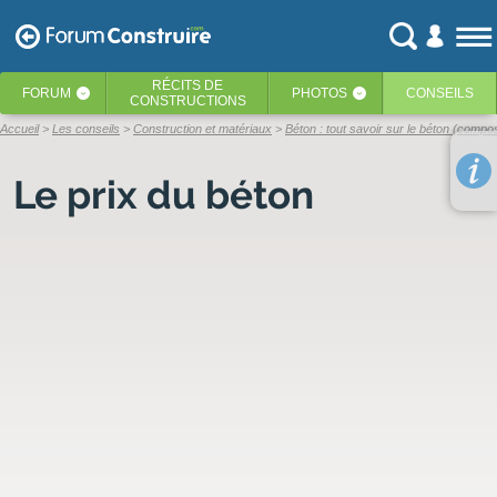
RÉCITS
DE
FORUM
PHOTOS
CONSEILS
‹
‹
CONSTRUCTIONS
Accueil
Les conseils
Construction et matériaux
Béton : tout savoir sur le béton (compos
Le prix du béton