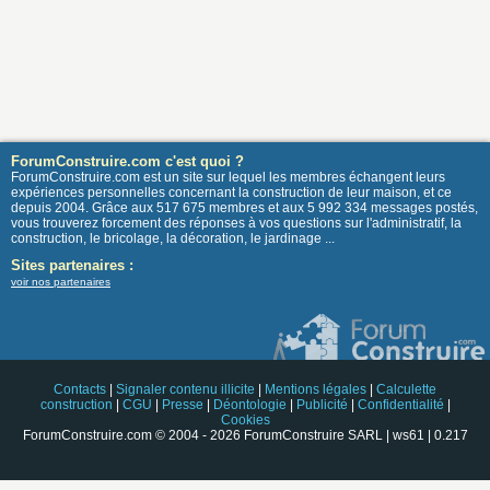
ForumConstruire.com c'est quoi ?
ForumConstruire.com est un site sur lequel les membres échangent leurs
expériences personnelles concernant la construction de leur maison, et ce
depuis 2004. Grâce aux 517 675 membres et aux 5 992 334 messages postés,
vous trouverez forcement des réponses à vos questions sur l'administratif, la
construction, le bricolage, la décoration, le jardinage ...
Sites partenaires :
voir nos partenaires
Contacts
|
Signaler contenu illicite
|
Mentions légales
|
Calculette
construction
|
CGU
|
Presse
|
Déontologie
|
Publicité
|
Confidentialité
|
Cookies
ForumConstruire.com © 2004 - 2026 ForumConstruire SARL | ws61 | 0.217