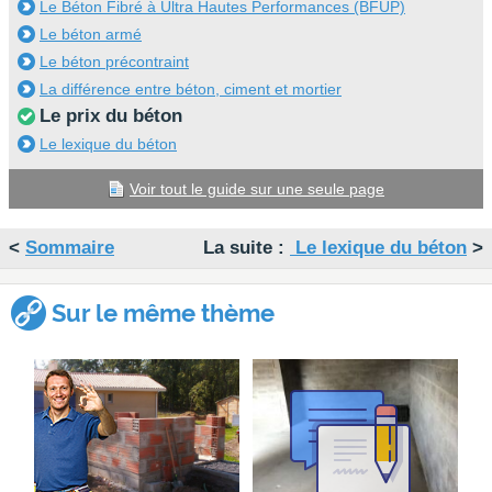
Le Béton Fibré à Ultra Hautes Performances (BFUP)
Le béton armé
Le béton précontraint
La différence entre béton, ciment et mortier
Le prix du béton
Le lexique du béton
Voir tout le guide sur une seule page
<
Sommaire
La suite :
Le lexique du béton
>
Sur le même thème