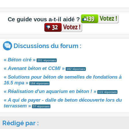
Votez !
139
Ce guide vous a-t-il aidé ?
Votez !
32
Discussions du forum :
«
Béton ciré
»
201 réponses
«
Avenant béton et CCMI
»
182 réponses
«
Solutions pour béton de semelles de fondations à
16.5 mpa
»
184 réponses
«
Réalisation d'un aquarium en béton !
»
122 réponses
«
A qui de payer - dalle de beton découverte lors du
terrassem
»
57 réponses
Rédigé par :