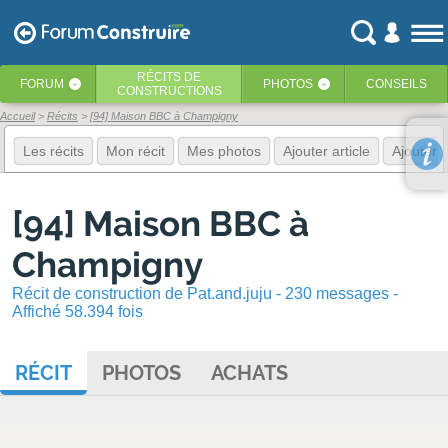
RÉCITS
DE
FORUM
PHOTOS
CONSEILS
‹
‹
CONSTRUCTIONS
Accueil
Récits
[94] Maison BBC à Champigny
Les récits
Mon récit
Mes photos
Ajouter article
Ajouter 
[94] Maison BBC à
Champigny
Récit de construction de Pat.and.juju - 230 messages -
Affiché 58.394 fois
RÉCIT
PHOTOS
ACHATS