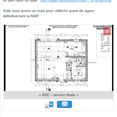
un peu dans ce style :
http://www.castorama.fr/stor
[...]
p;wrap=true
Voilà nous avons un mois pour réfléchir avant de signer
définitivement la MAP
«
RDC - version finale
»