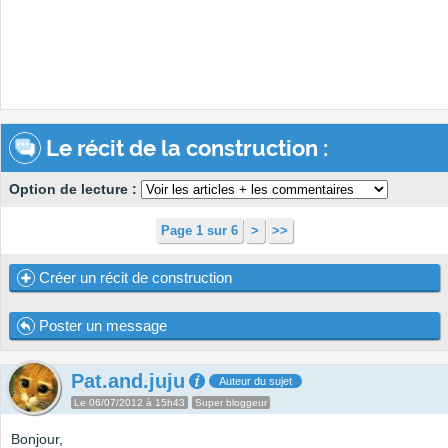
Le récit de la construction :
Option de lecture :
Page 1 sur 6
>
>>
Créer un récit de construction
Poster un message
Pat.and.juju
Auteur du sujet
Le 06/07/2012 à 15h43
Super bloggeur
Bonjour,