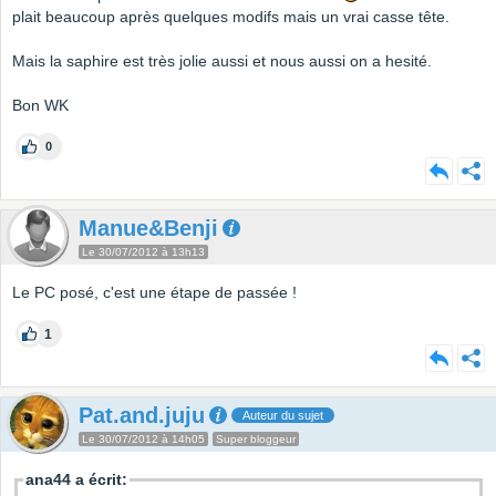
plait beaucoup après quelques modifs mais un vrai casse tête.
Mais la saphire est très jolie aussi et nous aussi on a hesité.
Bon WK
0
Manue&Benji
Le 30/07/2012 à 13h13
Le PC posé, c'est une étape de passée !
1
Pat.and.juju
Auteur du sujet
Le 30/07/2012 à 14h05
Super bloggeur
ana44 a écrit: