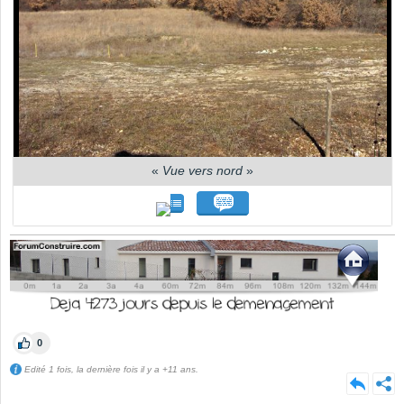
«
Vue vers nord
»
0
Edité 1 fois, la dernière fois il y a +11 ans.