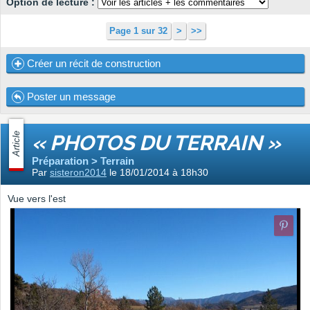
Option de lecture :
Page 1 sur 32
>
>>
Créer un récit de construction
Poster un message
Article
« PHOTOS DU TERRAIN »
Préparation > Terrain
Par
sisteron2014
le 18/01/2014 à 18h30
Vue vers l'est