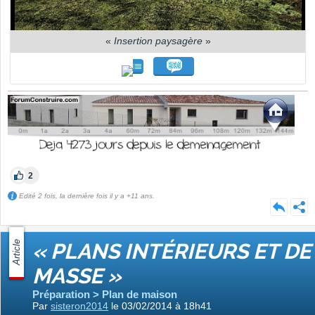
«
Insertion paysagère
»
2
Edité 2 fois, la dernière fois il y a +11 ans.
Article
« PLANS INTÉRIEURS ET DE
MASSE »
Préparation > Plan de maison
Par
sisteron2014
le 03/02/2014 à 18h41