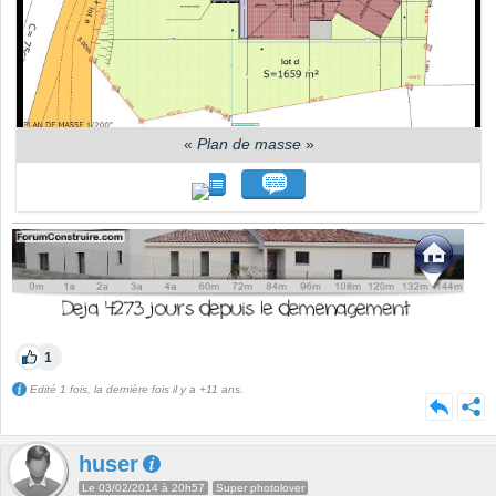
«
Plan de masse
»
1
Edité 1 fois, la dernière fois il y a +11 ans.
huser
Le 03/02/2014 à 20h57
Super photolover