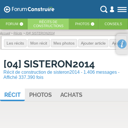
RÉCITS
DE
FORUM
PHOTOS
CONSEILS
‹
‹
CONSTRUCTIONS
Accueil
Récits
[04] SISTERON2014
Les récits
Mon récit
Mes photos
Ajouter article
Ajouter 
[04] SISTERON2014
Récit de construction de sisteron2014 - 1.406 messages -
Affiché 337.390 fois
RÉCIT
PHOTOS
ACHATS