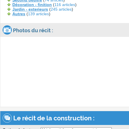
Second oeuvre
(
74 articles
)
Décoration - finition
(
116 articles
)
Jardin - exterieurs
(
245 articles
)
Autres
(
139 articles
)
Photos du récit :
Le récit de la construction :