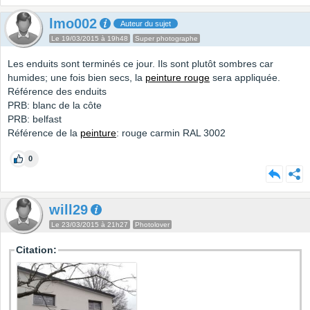
lmo002
Auteur du sujet
Le 19/03/2015 à 19h48
Super photographe
Les enduits sont terminés ce jour. Ils sont plutôt sombres car
humides; une fois bien secs, la
peinture rouge
sera appliquée.
Référence des enduits
PRB: blanc de la côte
PRB: belfast
Référence de la
peinture
: rouge carmin RAL 3002
0
will29
Le 23/03/2015 à 21h27
Photolover
Citation: