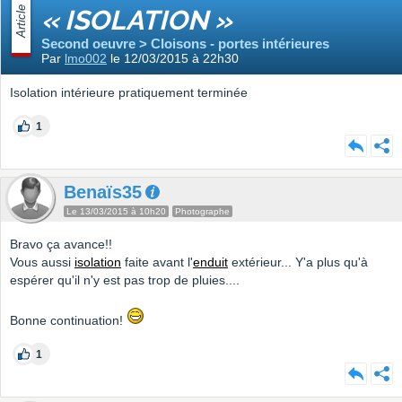
Article
« ISOLATION »
Second oeuvre > Cloisons - portes intérieures
Par
lmo002
le 12/03/2015 à 22h30
Isolation intérieure pratiquement terminée
1
Benaïs35
Le 13/03/2015 à 10h20
Photographe
Bravo ça avance!!
Vous aussi
isolation
faite avant l'
enduit
extérieur... Y'a plus qu'à
espérer qu'il n'y est pas trop de pluies....
Bonne continuation!
1