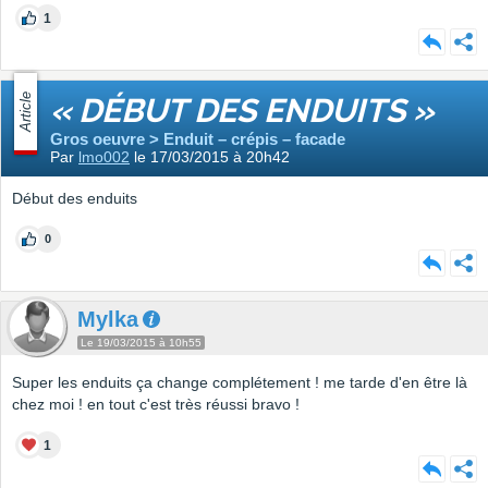
1
Article
« DÉBUT DES ENDUITS »
Gros oeuvre > Enduit – crépis – facade
Par
lmo002
le 17/03/2015 à 20h42
Début des enduits
0
Mylka
Le 19/03/2015 à 10h55
Super les enduits ça change complétement ! me tarde d'en être là
chez moi ! en tout c'est très réussi bravo !
1