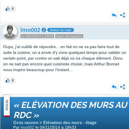
0
lmo002
Auteur du sujet
Le 28/10/2014 à 18h18
Super photographe
Oups, j'ai oublié de répondre... en fait on ne va pas faire tout de
suite la cuisine; on a envie d'y vivre quelques temps pour valider un
certain point; par contre on sait déjà où ira chaque élément. Donc
on ne sait pas encore quel cuisiniste choisir, mais Arthur Bonnet
nous inspire beaucoup pour l'instant...
0
Article
« ELÉVATION DES MURS AU
RDC »
Gros oeuvre > Elévation des murs - étage
Par
lmo002
le 04/11/2014 à 18h33