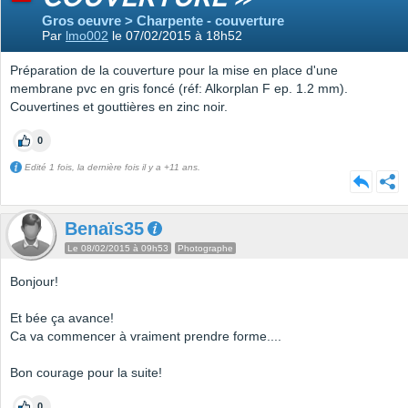
Gros oeuvre > Charpente - couverture
Par
lmo002
le 07/02/2015 à 18h52
Préparation de la couverture pour la mise en place d'une
membrane pvc en gris foncé (réf: Alkorplan F ep. 1.2 mm).
Couvertines et gouttières en zinc noir.
0
Edité 1 fois, la dernière fois il y a +11 ans.
Benaïs35
Le 08/02/2015 à 09h53
Photographe
Bonjour!
Et bée ça avance!
Ca va commencer à vraiment prendre forme....
Bon courage pour la suite!
0