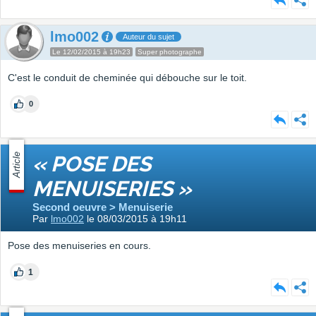
lmo002
Auteur du sujet
Le 12/02/2015 à 19h23
Super photographe
C'est le conduit de cheminée qui débouche sur le toit.
0
Article
« POSE DES
MENUISERIES »
Second oeuvre > Menuiserie
Par
lmo002
le 08/03/2015 à 19h11
Pose des menuiseries en cours.
1