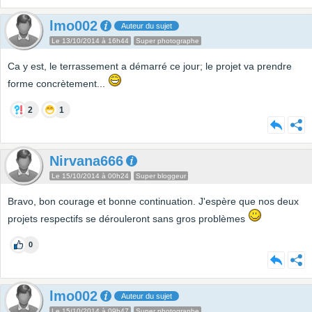
lmo002
Auteur du sujet
Le 13/10/2014 à 16h44
Super photographe
Ca y est, le terrassement a démarré ce jour; le projet va prendre
forme concrètement...
2
1
Nirvana666
Le 15/10/2014 à 00h24
Super bloggeur
Bravo, bon courage et bonne continuation. J'espère que nos deux
projets respectifs se dérouleront sans gros problèmes
0
lmo002
Auteur du sujet
Le 15/10/2014 à 09h47
Super photographe