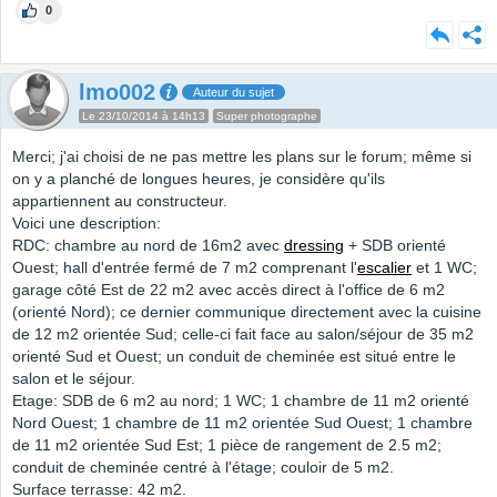
0
lmo002
Auteur du sujet
Le 23/10/2014 à 14h13
Super photographe
Merci; j'ai choisi de ne pas mettre les plans sur le forum; même si
on y a planché de longues heures, je considère qu'ils
appartiennent au constructeur.
Voici une description:
RDC: chambre au nord de 16m2 avec
dressing
+ SDB orienté
Ouest; hall d'entrée fermé de 7 m2 comprenant l'
escalier
et 1 WC;
garage côté Est de 22 m2 avec accès direct à l'office de 6 m2
(orienté Nord); ce dernier communique directement avec la cuisine
de 12 m2 orientée Sud; celle-ci fait face au salon/séjour de 35 m2
orienté Sud et Ouest; un conduit de cheminée est situé entre le
salon et le séjour.
Etage: SDB de 6 m2 au nord; 1 WC; 1 chambre de 11 m2 orienté
Nord Ouest; 1 chambre de 11 m2 orientée Sud Ouest; 1 chambre
de 11 m2 orientée Sud Est; 1 pièce de rangement de 2.5 m2;
conduit de cheminée centré à l'étage; couloir de 5 m2.
Surface terrasse: 42 m2.