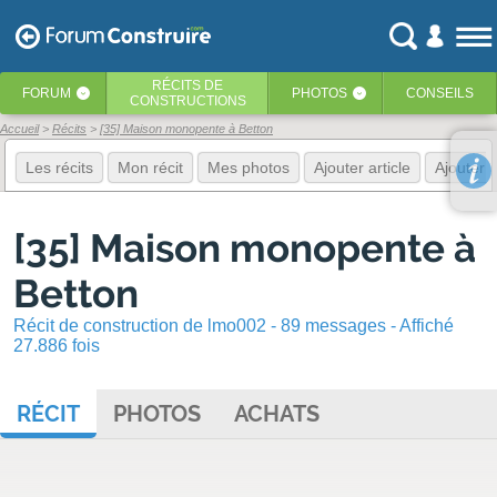
RÉCITS
DE
FORUM
PHOTOS
CONSEILS
‹
‹
CONSTRUCTIONS
Accueil
Récits
[35] Maison monopente à Betton
Les récits
Mon récit
Mes photos
Ajouter article
Ajouter 
[35] Maison monopente à
Betton
Récit de construction de lmo002 - 89 messages - Affiché
27.886 fois
RÉCIT
PHOTOS
ACHATS