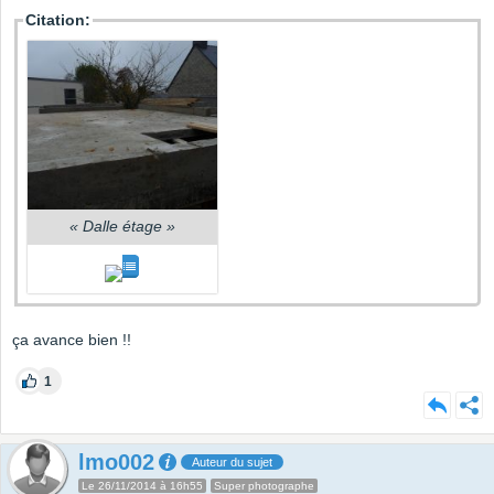
Citation:
«
Dalle étage
»
ça avance bien !!
1
lmo002
Auteur du sujet
Le 26/11/2014 à 16h55
Super photographe