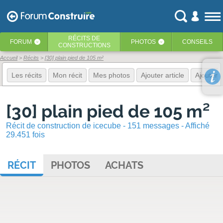
RÉCITS
DE
FORUM
PHOTOS
CONSEILS
‹
‹
CONSTRUCTIONS
Accueil
Récits
[30] plain pied de 105 m²
Les récits
Mon récit
Mes photos
Ajouter article
Ajouter 
[30] plain pied de 105 m²
Récit de construction de icecube - 151 messages - Affiché
29.451 fois
RÉCIT
PHOTOS
ACHATS