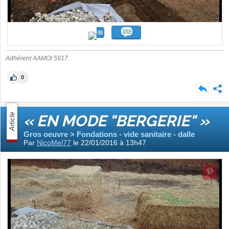
Adhérent AAMOI 5917
0
Article
« EN MODE "BERGERIE" »
Gros oeuvre > Fondations - vide sanitaire - dalle
Par
NicoMel77
le 22/01/2016 à 13h47