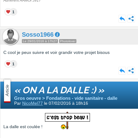
Adhérent AAMOI 5917
1
Sosso1966
Le 29/01/2016 à 17h27
Photolover
C cool je peux suivre et voir grandir votre projet bisous
1
Article
« ON A LA DALLE :) »
Gros oeuvre > Fondations - vide sanitaire - dalle
Par
NicoMel77
le 07/02/2016 à 18h16
La dalle est coulée !