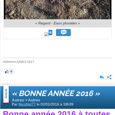
«
Regard - Eaux pluviales
»
Adhérent AAMOI 5917
0
Article
« BONNE ANNÉE 2016 »
Autres > Autres
Par
NicoMel77
le 02/01/2016 à 18h39
Bonne année 2016 à toutes