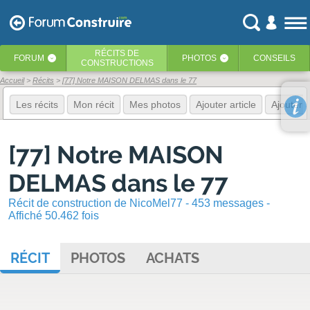
RÉCITS
DE
FORUM
PHOTOS
CONSEILS
‹
‹
CONSTRUCTIONS
Accueil
Récits
[77] Notre MAISON DELMAS dans le 77
Les récits
Mon récit
Mes photos
Ajouter article
Ajouter 
[77] Notre MAISON
DELMAS dans le 77
Récit de construction de NicoMel77 - 453 messages -
Affiché 50.462 fois
RÉCIT
PHOTOS
ACHATS