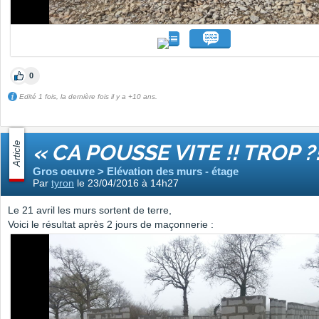
0
Edité 1 fois, la dernière fois il y a +10 ans.
Article
« CA POUSSE VITE !! TROP ?!
Gros oeuvre > Elévation des murs - étage
Par
tyron
le 23/04/2016 à 14h27
Le 21 avril les murs sortent de terre,
Voici le résultat après 2 jours de maçonnerie :