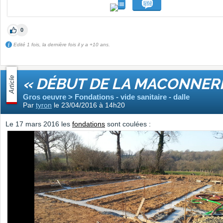
0
Edité 1 fois, la dernière fois il y a +10 ans.
Article
« DÉBUT DE LA MACONNERI
Gros oeuvre > Fondations - vide sanitaire - dalle
Par
tyron
le 23/04/2016 à 14h20
Le 17 mars 2016 les
fondations
sont coulées :