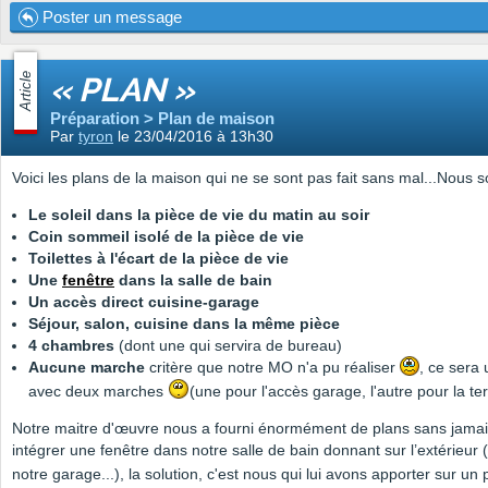
Poster un message
Article
« PLAN »
Préparation > Plan de maison
Par
tyron
le 23/04/2016 à 13h30
Voici les plans de la maison qui ne se sont pas fait sans mal...Nous 
Le soleil dans la pièce de vie du matin au soir
Coin sommeil isolé de la pièce de vie
Toilettes à l'écart de la pièce de vie
Une
fenêtre
dans la salle de bain
Un accès direct cuisine-garage
Séjour, salon, cuisine dans la même pièce
4 chambres
(dont une qui servira de bureau)
Aucune marche
critère que notre MO n'a pu réaliser
, ce sera 
avec deux marches
(une pour l'accès garage, l'autre pour la te
Notre maitre d'œuvre nous a fourni énormément de plans sans jamais
intégrer une fenêtre dans notre salle de bain donnant sur l’extérieur
notre garage...), la solution, c'est nous qui lui avons apporter sur un 