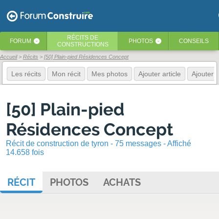
RÉCITS
DE
FORUM
PHOTOS
CONSEILS
‹
‹
CONSTRUCTIONS
Accueil
Récits
[50] Plain-pied Résidences Concept
Les récits
Mon récit
Mes photos
Ajouter article
Ajouter 
[50] Plain-pied
Résidences Concept
Récit de construction de tyron - 75 messages - Affiché
14.658 fois
RÉCIT
PHOTOS
ACHATS