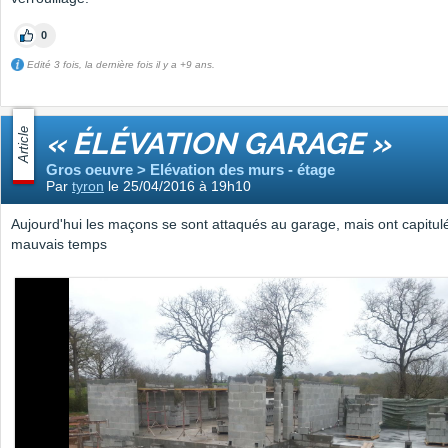
0
Edité 3 fois, la dernière fois il y a +9 ans.
Article
« ÉLÉVATION GARAGE »
Gros oeuvre > Elévation des murs - étage
Par
tyron
le 25/04/2016 à 19h10
Aujourd'hui les maçons se sont attaqués au garage, mais ont capitul
mauvais temps