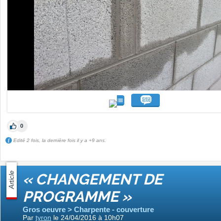
0
Edité 2 fois, la dernière fois il y a +9 ans.
Article
« CHANGEMENT DE
PROGRAMME »
Gros oeuvre > Charpente - couverture
Par
tyron
le 24/04/2016 à 10h07