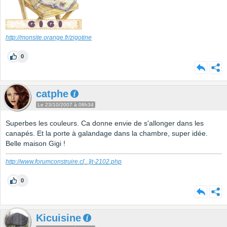
http://monsite.orange.fr/zigotine
0
catphe
Le 23/10/2007 à 08h34
Superbes les couleurs. Ca donne envie de s'allonger dans les
canapés. Et la porte à galandage dans la chambre, super idée.
Belle maison Gigi !
http://www.forumconstruire.c
[...]
it-2102.php
0
Kicuisine