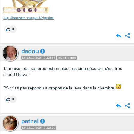
http://monsite.orange.fr/zigotine
0
dadou
Le 22/10/2007 à 22h34
Membre utile
Ta maison est superbe est en plus tres bien décorée, c'est tres
chaud.Bravo !
PS : t'as pas répondu a propos de la java dans la chambre
0
patnel
Le 22/10/2007 à 22h50