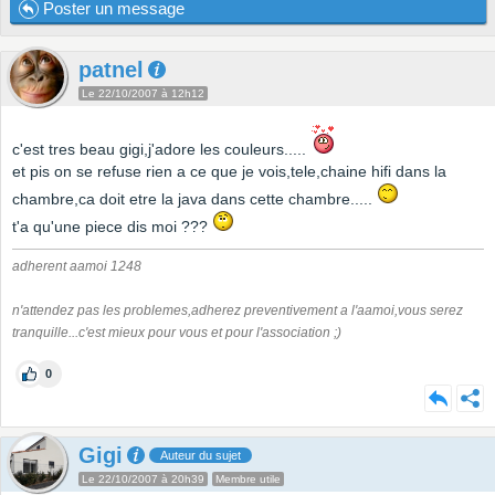
Poster un message
patnel
Le 22/10/2007 à 12h12
c'est tres beau gigi,j'adore les couleurs.....
et pis on se refuse rien a ce que je vois,tele,chaine hifi dans la
chambre,ca doit etre la java dans cette chambre.....
t'a qu'une piece dis moi ???
adherent aamoi 1248
n'attendez pas les problemes,adherez preventivement a l'aamoi,vous serez
tranquille...c'est mieux pour vous et pour l'association ;)
0
Gigi
Auteur du sujet
Le 22/10/2007 à 20h39
Membre utile