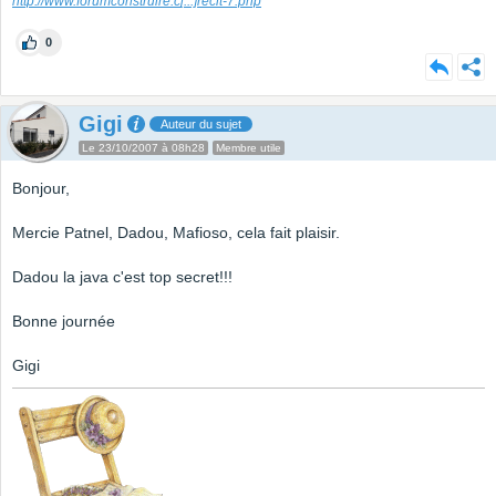
http://www.forumconstruire.c
[...]
recit-7.php
0
Gigi
Auteur du sujet
Le 23/10/2007 à 08h28
Membre utile
Bonjour,
Mercie Patnel, Dadou, Mafioso, cela fait plaisir.
Dadou la java c'est top secret!!!
Bonne journée
Gigi