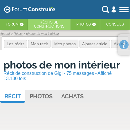
RÉCITS
DE
FORUM
PHOTOS
CONSEILS
‹
‹
CONSTRUCTIONS
Accueil
Récits
photos de mon intérieur
Les récits
Mon récit
Mes photos
Ajouter article
Ajouter 
photos de mon intérieur
Récit de construction de Gigi - 75 messages - Affiché
13.130 fois
RÉCIT
PHOTOS
ACHATS