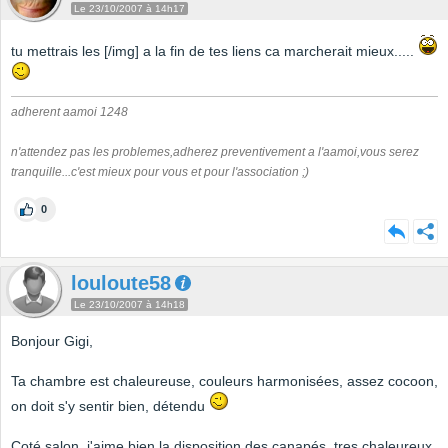
Le 23/10/2007 à 14h17
tu mettrais les [/img] a la fin de tes liens ca marcherait mieux.....
adherent aamoi 1248
n'attendez pas les problemes,adherez preventivement a l'aamoi,vous serez
tranquille...c'est mieux pour vous et pour l'association ;)
0
louloute58
Le 23/10/2007 à 14h18
Bonjour Gigi,
Ta chambre est chaleureuse, couleurs harmonisées, assez cocoon,
on doit s'y sentir bien, détendu
Coté salon, j'aime bien la disposition des canapés, tres chaleureux,