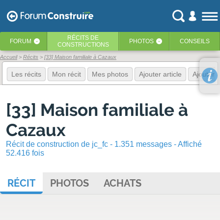
RÉCITS
DE
FORUM
PHOTOS
CONSEILS
‹
‹
CONSTRUCTIONS
Accueil
Récits
[33] Maison familiale à Cazaux
Les récits
Mon récit
Mes photos
Ajouter article
Ajouter 
[33] Maison familiale à
Cazaux
Récit de construction de jc_fc - 1.351 messages - Affiché
52.416 fois
RÉCIT
PHOTOS
ACHATS