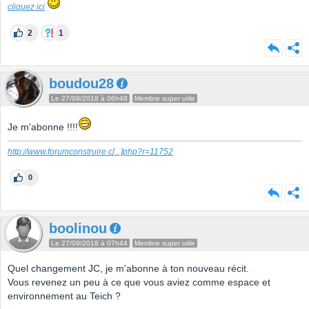
cliquez ici
2
1
boudou28
Le 27/09/2018 à 06h48
Membre super utile
Je m'abonne !!!!
http://www.forumconstruire.c
[...]
php?r=11752
0
boolinou
Le 27/09/2018 à 07h44
Membre super utile
Quel changement JC, je m'abonne à ton nouveau récit.
Vous revenez un peu à ce que vous aviez comme espace et
environnement au Teich ?