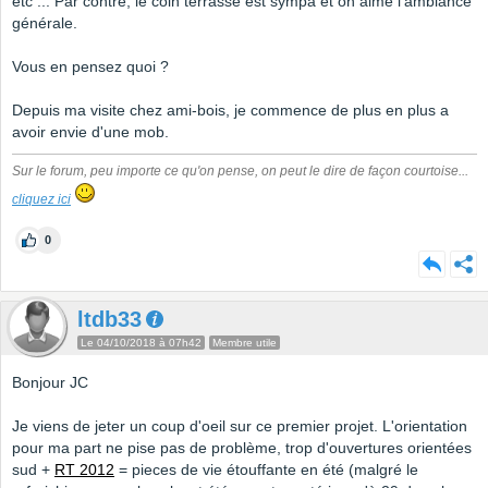
etc ... Par contre, le coin terrasse est sympa et on aime l'ambiance
générale.
Vous en pensez quoi ?
Depuis ma visite chez ami-bois, je commence de plus en plus a
avoir envie d'une mob.
Sur le forum, peu importe ce qu'on pense, on peut le dire de façon courtoise...
cliquez ici
0
ltdb33
Le 04/10/2018 à 07h42
Membre utile
Bonjour JC
Je viens de jeter un coup d'oeil sur ce premier projet. L'orientation
pour ma part ne pise pas de problème, trop d'ouvertures orientées
sud +
RT 2012
= pieces de vie étouffante en été (malgré le