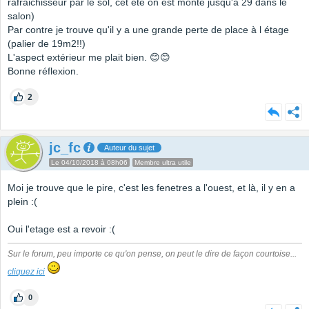
rafraichisseur par le sol, cet été on est monté jusqu'à 29 dans le
salon)
Par contre je trouve qu'il y a une grande perte de place à l étage
(palier de 19m2!!)
L'aspect extérieur me plait bien. 😊😊
Bonne réflexion.
2
jc_fc
Auteur du sujet
Le 04/10/2018 à 08h06
Membre ultra utile
Moi je trouve que le pire, c'est les fenetres a l'ouest, et là, il y en a
plein :(
Oui l'etage est a revoir :(
Sur le forum, peu importe ce qu'on pense, on peut le dire de façon courtoise...
cliquez ici
0