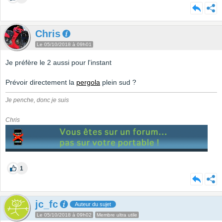
Chris
Le 05/10/2018 à 09h01
Je préfère le 2 aussi pour l'instant
Prévoir directement la
pergola
plein sud ?
Je penche, donc je suis
Chris
1
jc_fc
Auteur du sujet
Le 05/10/2018 à 09h02
Membre ultra utile