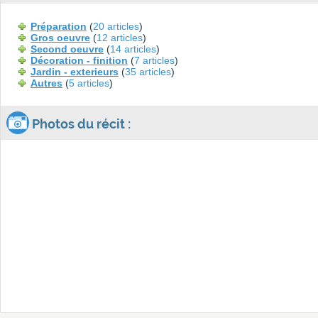
Préparation
(
20 articles
)
Gros oeuvre
(
12 articles
)
Second oeuvre
(
14 articles
)
Décoration - finition
(
7 articles
)
Jardin - exterieurs
(
35 articles
)
Autres
(
5 articles
)
Photos du récit :