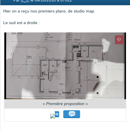
Par
jc_fc
le 04/10/2018 à 07h22
Hier on a reçu nos premiers plans, de studio map.
Le sud est a droite :
«
Première proposition
»