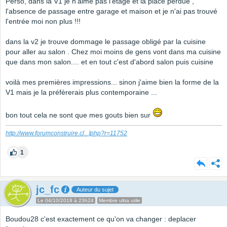
Perso, dans la V1 je n'aime pas l'étage et la place perdue ,
l'absence de passage entre garage et maison et je n'ai pas trouvé
l'entrée moi non plus !!!
dans la v2 je trouve dommage le passage obligé par la cuisine
pour aller au salon . Chez moi moins de gens vont dans ma cuisine
que dans mon salon.... et en tout c'est d'abord salon puis cuisine
voilà mes premières impressions... sinon j'aime bien la forme de la
V1 mais je la préfèrerais plus contemporaine ...
bon tout cela ne sont que mes gouts bien sur
http://www.forumconstruire.c
[...]
php?r=11752
1
jc_fc
Auteur du sujet
Le 04/10/2018 à 23h24
Membre ultra utile
Boudou28 c'est exactement ce qu'on va changer : deplacer