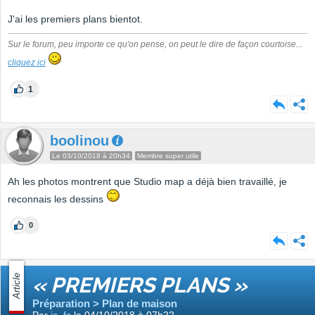
J'ai les premiers plans bientot.
Sur le forum, peu importe ce qu'on pense, on peut le dire de façon courtoise...
cliquez ici
1
boolinou
Le 03/10/2018 à 20h34
Membre super utile
Ah les photos montrent que Studio map a déjà bien travaillé, je
reconnais les dessins
0
Article
« PREMIERS PLANS »
Préparation > Plan de maison