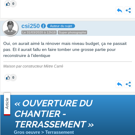
0
csi250
Auteur du sujet
Le 31/03/2020 à 12h16
Super photographe
Oui, on aurait aimé la rénover mais niveau budget, ça ne passait
pas. Et il aurait fallu en faire tomber une grosse partie pour
reconstruire à l'identique
Maison par constructeur Mètre Carré
0
Article
« OUVERTURE DU
CHANTIER -
TERRASSEMENT »
Gros oeuvre > Terrassement