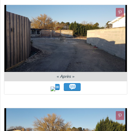
«
Après
»