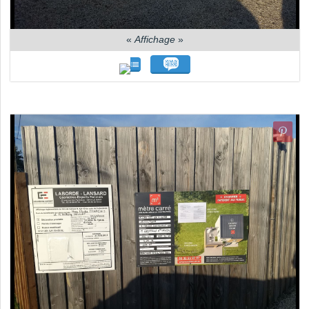
«
Affichage
»