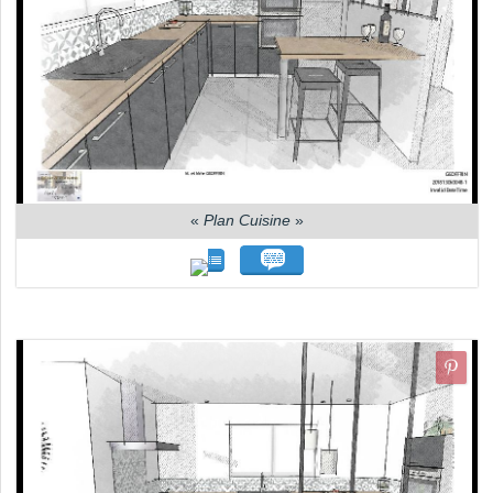
«
Plan Cuisine
»