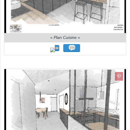
«
Plan Cuisine
»