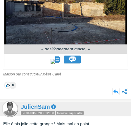
«
positionnement maiso,
»
Maison par constructeur Mètre Carré
0
JulienSam
Le 31/03/2020 à 12h08
Membre super utile
Elle étais jolie cette grange ! Mais mal en point