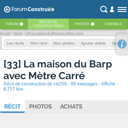
RÉCITS
DE
FORUM
PHOTOS
CONSEILS
‹
‹
CONSTRUCTIONS
Accueil
Récits
[33] La maison du Barp avec Mètre Carré
Les récits
Mon récit
Mes photos
Ajouter article
Ajouter 
[33] La maison du Barp
avec Mètre Carré
Récit de construction de csi250 - 99 messages - Affiché
6.757 fois
RÉCIT
PHOTOS
ACHATS