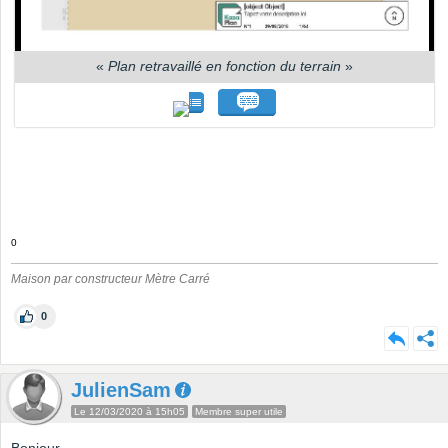
«
Plan retravaillé en fonction du terrain
»
0
Maison par constructeur Mètre Carré
0
JulienSam
Le 12/03/2020 à 15h05
Membre super utile