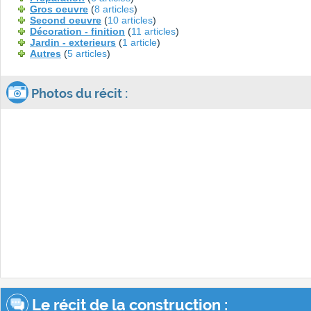
Gros oeuvre
(
8 articles
)
Second oeuvre
(
10 articles
)
Décoration - finition
(
11 articles
)
Jardin - exterieurs
(
1 article
)
Autres
(
5 articles
)
Photos du récit :
Le récit de la construction :