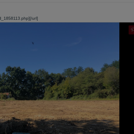
d_1858113.php][/url]