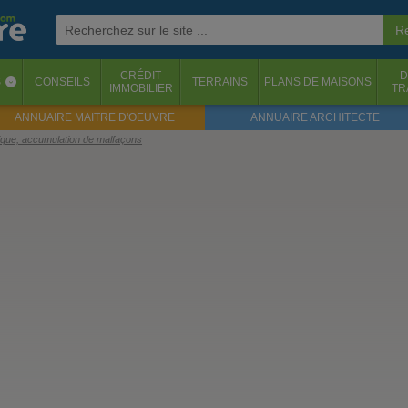
CRÉDIT
D
S
CONSEILS
TERRAINS
PLANS DE MAISONS
‹
IMMOBILIER
TR
ANNUAIRE MAITRE D'OEUVRE
ANNUAIRE ARCHITECTE
tique, accumulation de malfaçons