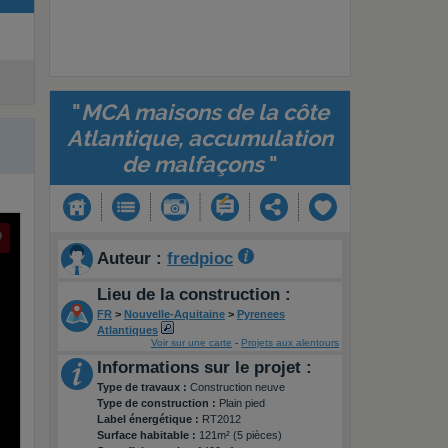
"
MCA maisons de la côte
Atlantique, accumulation
de malfaçons
"
Auteur :
fredpioc
Lieu de la construction :
FR
>
Nouvelle-Aquitaine
>
Pyrenees
Atlantiques
Voir sur une carte
-
Projets aux alentours
Informations sur le projet :
Type de travaux :
Construction neuve
Type de construction :
Plain pied
Label énergétique :
RT2012
Surface habitable :
121m² (5 pièces)