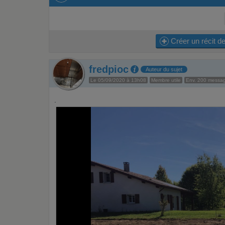
Créer un récit de
fredpioc
Auteur du sujet
Le 05/09/2020 à 13h08
Membre utile
Env. 200 messa
.