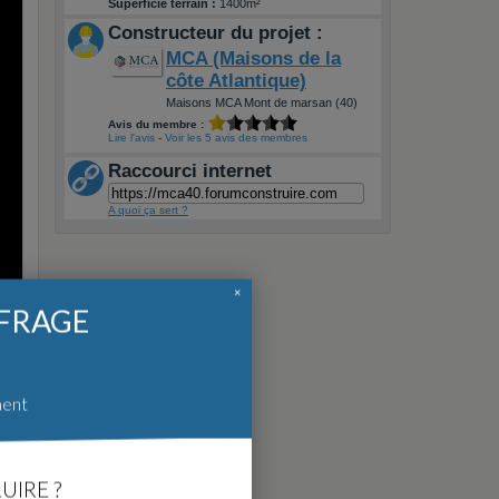
Superficie terrain :
1400m²
Constructeur du projet :
MCA (Maisons de la
côte Atlantique)
Maisons MCA Mont de marsan (40)
Avis du membre :
Lire l'avis
-
Voir les 5 avis des membres
Raccourci internet
A quoi ça sert ?
×
FFRAGE
ment
UIRE ?