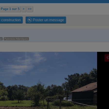
Page 1 sur 5
>
>>
 construction
Poster un message
ge
Pyrenees Atlantiques