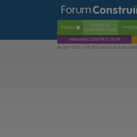
RÉCITS
DE
FORUM
PHOTO
‹
CONSTRUCTIONS
ANNUAIRE CONSTRUCTEUR
Accueil
Récits
[64] MCA maisons de la côte Atlan