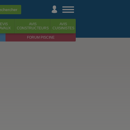
EVIS
AVIS
AVIS
AVAUX
CONSTRUCTEURS
CUISINISTES
FORUM PISCINE