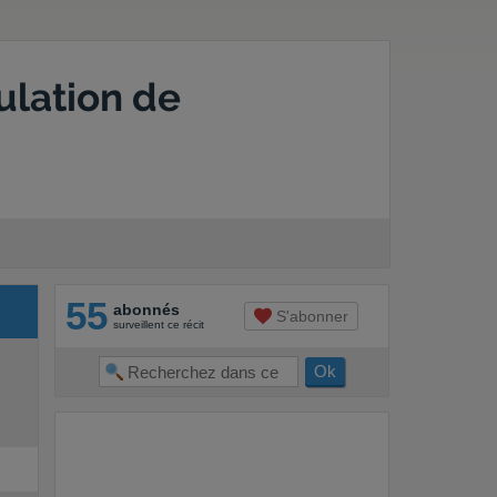
ulation de
55
abonnés
S'abonner
surveillent ce récit