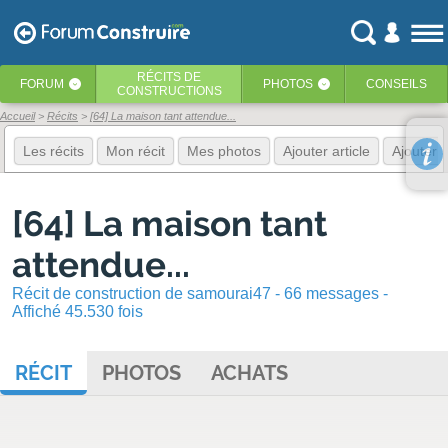
RÉCITS
DE
FORUM
PHOTOS
CONSEILS
‹
‹
CONSTRUCTIONS
Accueil
Récits
[64] La maison tant attendue...
Les récits
Mon récit
Mes photos
Ajouter article
Ajouter 
[64] La maison tant
attendue...
Récit de construction de samourai47 - 66 messages -
Affiché 45.530 fois
RÉCIT
PHOTOS
ACHATS