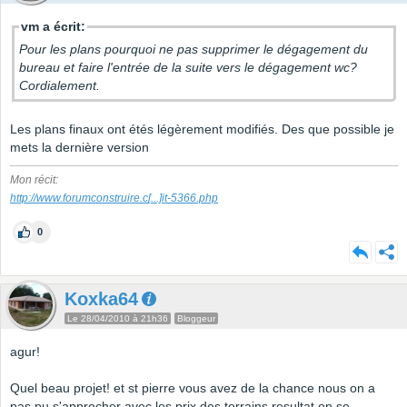
vm a écrit:
Pour les plans pourquoi ne pas supprimer le dégagement du
bureau et faire l'entrée de la suite vers le dégagement wc?
Cordialement.
Les plans finaux ont étés légèrement modifiés. Des que possible je
mets la dernière version
Mon récit:
http://www.forumconstruire.c
[...]
it-5366.php
0
Koxka64
Le 28/04/2010 à 21h36
Bloggeur
agur!
Quel beau projet! et st pierre vous avez de la chance nous on a
pas pu s'approcher avec les prix des terrains resultat on se