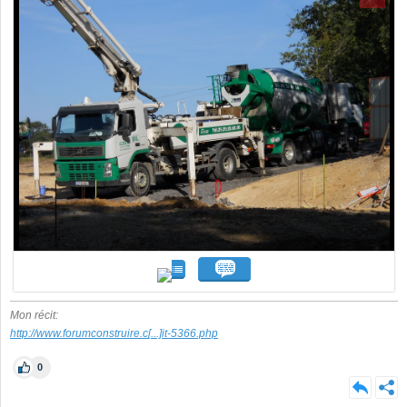
Mon récit:
http://www.forumconstruire.c
[...]
it-5366.php
0