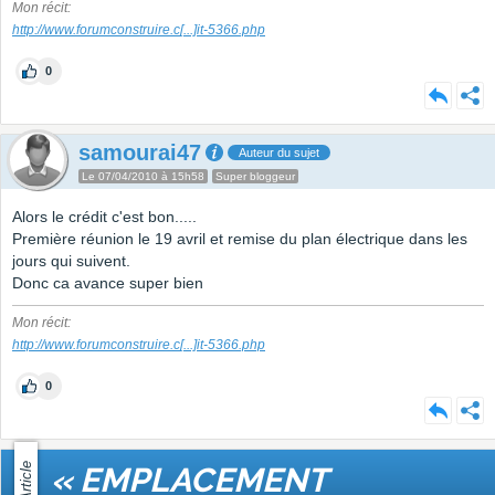
Mon récit:
http://www.forumconstruire.c
[...]
it-5366.php
0
samourai47
Auteur du sujet
Le 07/04/2010 à 15h58
Super bloggeur
Alors le crédit c'est bon.....
Première réunion le 19 avril et remise du plan électrique dans les
jours qui suivent.
Donc ca avance super bien
Mon récit:
http://www.forumconstruire.c
[...]
it-5366.php
0
Article
« EMPLACEMENT