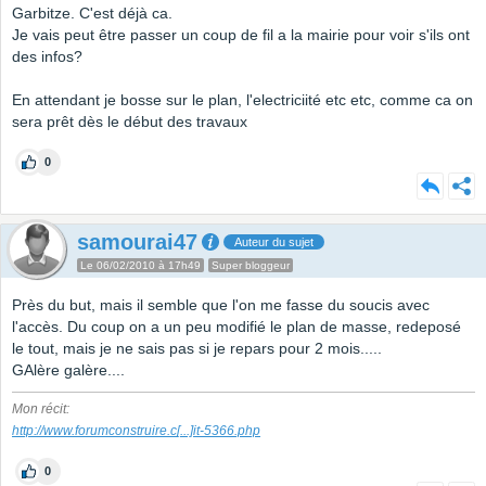
Garbitze. C'est déjà ca.
Je vais peut être passer un coup de fil a la mairie pour voir s'ils ont
des infos?
En attendant je bosse sur le plan, l'electriciité etc etc, comme ca on
sera prêt dès le début des travaux
0
samourai47
Auteur du sujet
Le 06/02/2010 à 17h49
Super bloggeur
Près du but, mais il semble que l'on me fasse du soucis avec
l'accès. Du coup on a un peu modifié le plan de masse, redeposé
le tout, mais je ne sais pas si je repars pour 2 mois.....
GAlère galère....
Mon récit:
http://www.forumconstruire.c
[...]
it-5366.php
0