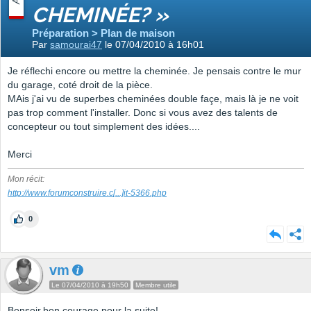
CHEMINÉE? »
Préparation > Plan de maison
Par
samourai47
le 07/04/2010 à 16h01
Je réflechi encore ou mettre la cheminée. Je pensais contre le mur
du garage, coté droit de la pièce.
MAis j'ai vu de superbes cheminées double façe, mais là je ne voit
pas trop comment l'installer. Donc si vous avez des talents de
concepteur ou tout simplement des idées....
Merci
Mon récit:
http://www.forumconstruire.c
[...]
it-5366.php
0
vm
Le 07/04/2010 à 19h50
Membre utile
Bonsoir,bon courage pour la suite!