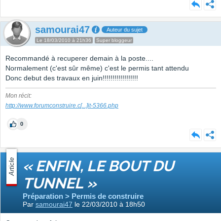
samourai47
Auteur du sujet
Le 18/03/2010 à 21h36
Super bloggeur
Recommandé à recuperer demain à la poste....
Normalement (c'est sûr même) c'est le permis tant attendu
Donc debut des travaux en juin!!!!!!!!!!!!!!!!!!
Mon récit:
http://www.forumconstruire.c
[...]
it-5366.php
0
Article
« ENFIN, LE BOUT DU
TUNNEL »
Préparation > Permis de construire
Par
samourai47
le 22/03/2010 à 18h50