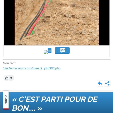
Mon récit:
http://www.forumconstruire.c
[...]
it-5366.php
0
Article
« C'EST PARTI POUR DE
BON.... »