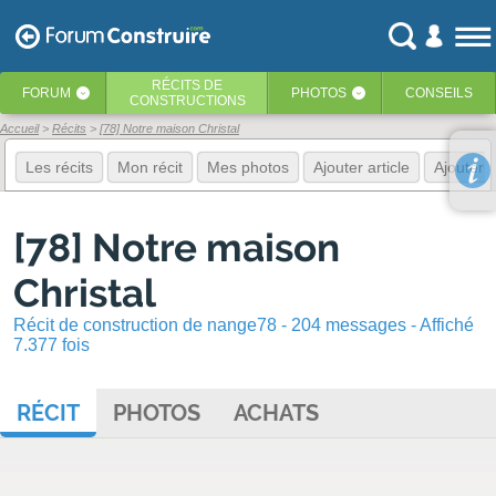
RÉCITS
DE
FORUM
PHOTOS
CONSEILS
‹
‹
CONSTRUCTIONS
Accueil
Récits
[78] Notre maison Christal
Les récits
Mon récit
Mes photos
Ajouter article
Ajouter 
[78] Notre maison
Christal
Récit de construction de nange78 - 204 messages - Affiché
7.377 fois
RÉCIT
PHOTOS
ACHATS