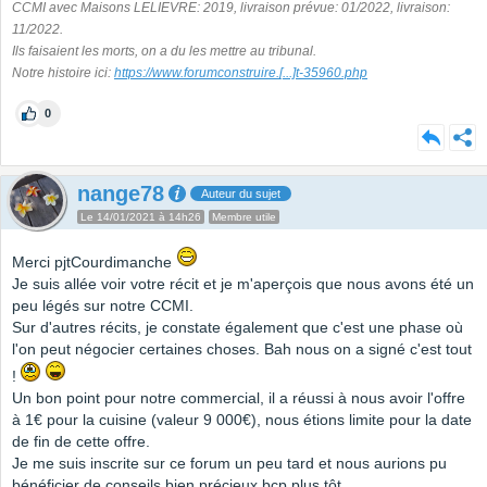
CCMI avec Maisons LELIEVRE: 2019, livraison prévue: 01/2022, livraison:
11/2022.
Ils faisaient les morts, on a du les mettre au tribunal.
Notre histoire ici:
https://www.forumconstruire.
[...]
t-35960.php
0
nange78
Auteur du sujet
Le 14/01/2021 à 14h26
Membre utile
Merci pjtCourdimanche
Je suis allée voir votre récit et je m'aperçois que nous avons été un
peu légés sur notre CCMI.
Sur d'autres récits, je constate également que c'est une phase où
l'on peut négocier certaines choses. Bah nous on a signé c'est tout
!
Un bon point pour notre commercial, il a réussi à nous avoir l'offre
à 1€ pour la cuisine (valeur 9 000€), nous étions limite pour la date
de fin de cette offre.
Je me suis inscrite sur ce forum un peu tard et nous aurions pu
bénéficier de conseils bien précieux bcp plus tôt.