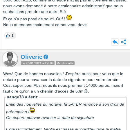
500€ pour ABS, comme le chèque n'avait pas encore été encaissé,
nous avons demandé à notre gestionnaire administratif que nous
souhaitions prendre une autre Sté.
Et ça n'a pas posé de souci. Ouf !
Nous attendons maintenant ce nouveau devis.
1
Oliveric
Le 28/01/2021 à 22h04
Membre utile
Wow! Que de bonnes nouvelles ! J'espère aussi pour vous que le
notaire pourra uavancer la date de signature pour votre terrain.
Cest super pour Abs, nous ils nous prennent 14000 euros, mais il
faut dire qu'on a un chemin d'accès de 60m😉.
nange78 a écrit:
Enfin des nouvelles du notaire, la SAFER renonce à son droit de
préemption !
On espère pouvoir avancer la date de signature.
Côté raccordement, Veolia est passé aujourd'hui faire le métré,