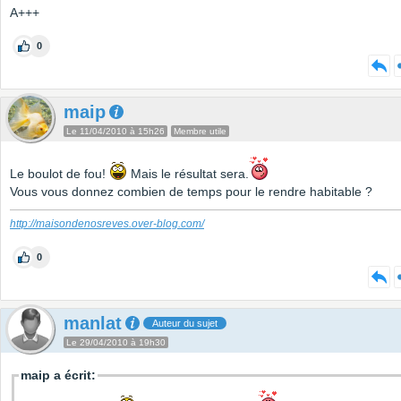
A+++
0
maip
Le 11/04/2010 à 15h26
Membre utile
Le boulot de fou!
Mais le résultat sera.
Vous vous donnez combien de temps pour le rendre habitable ?
http://maisondenosreves.over-blog.com/
0
manlat
Auteur du sujet
Le 29/04/2010 à 19h30
maip a écrit: