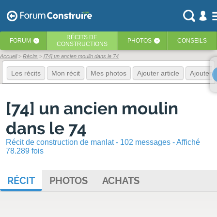
RÉCITS
DE
FORUM
PHOTOS
CONSEILS
‹
‹
CONSTRUCTIONS
Accueil
Récits
[74] un ancien moulin dans le 74
Les récits
Mon récit
Mes photos
Ajouter article
Ajouter 
[74] un ancien moulin
dans le 74
Récit de construction de manlat - 102 messages - Affiché
78.289 fois
RÉCIT
PHOTOS
ACHATS