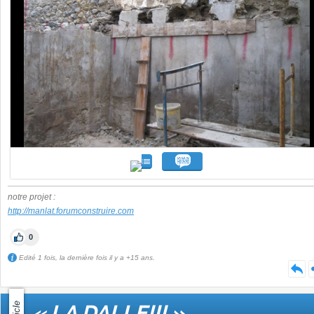
notre projet :
http://manlat.forumconstruire.com
0
Edité 1 fois, la dernière fois il y a +15 ans.
Article
« LA DALLE!!! »