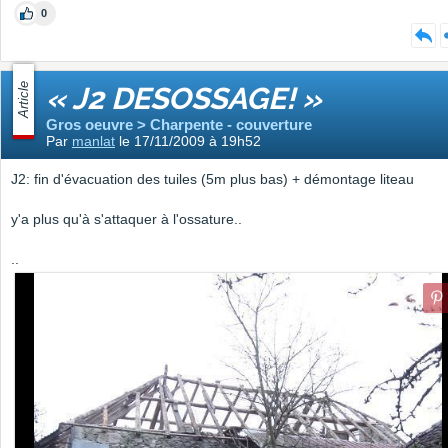
0
Article
« J2 DESOSSAGE! »
Gros oeuvre > Charpente - couverture
Par
manlat
le 17/11/2009 à 19h52
J2: fin d'évacuation des tuiles (5m plus bas) + démontage liteau
y'a plus qu'à s'attaquer à l'ossature..
..