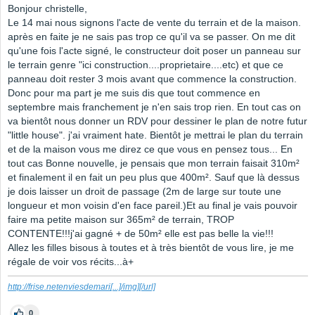
Bonjour christelle,
Le 14 mai nous signons l'acte de vente du terrain et de la maison.
après en faite je ne sais pas trop ce qu'il va se passer. On me dit
qu'une fois l'acte signé, le constructeur doit poser un panneau sur
le terrain genre "ici construction....proprietaire....etc) et que ce
panneau doit rester 3 mois avant que commence la construction.
Donc pour ma part je me suis dis que tout commence en
septembre mais franchement je n'en sais trop rien. En tout cas on
va bientôt nous donner un RDV pour dessiner le plan de notre futur
"little house". j'ai vraiment hate. Bientôt je mettrai le plan du terrain
et de la maison vous me direz ce que vous en pensez tous... En
tout cas Bonne nouvelle, je pensais que mon terrain faisait 310m²
et finalement il en fait un peu plus que 400m². Sauf que là dessus
je dois laisser un droit de passage (2m de large sur toute une
longueur et mon voisin d'en face pareil.)Et au final je vais pouvoir
faire ma petite maison sur 365m² de terrain, TROP
CONTENTE!!!j'ai gagné + de 50m² elle est pas belle la vie!!!
Allez les filles bisous à toutes et à très bientôt de vous lire, je me
régale de voir vos récits...à+
http://frise.netenviesdemari
[...]
/img][/url]
0