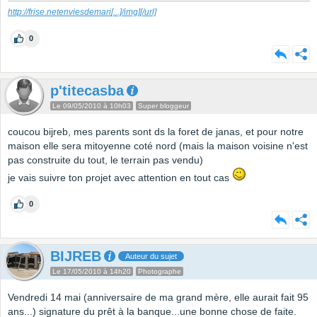
http://frise.netenviesdemari
[...]
/img][/url]
0
p'titecasba
Le 09/05/2010 à 10h03
Super bloggeur
coucou bijreb, mes parents sont ds la foret de janas, et pour notre
maison elle sera mitoyenne coté nord (mais la maison voisine n'est
pas construite du tout, le terrain pas vendu)
je vais suivre ton projet avec attention en tout cas
0
BIJREB
Auteur du sujet
Le 17/05/2010 à 14h20
Photographe
Vendredi 14 mai (anniversaire de ma grand mère, elle aurait fait 95
ans...) signature du prêt à la banque...une bonne chose de faite.