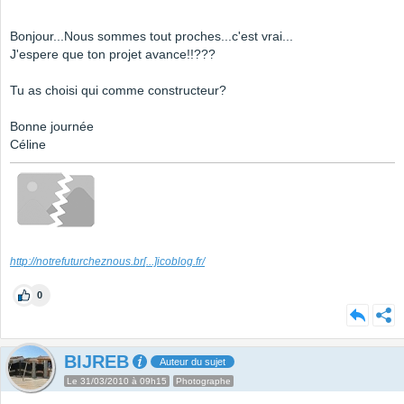
Bonjour...Nous sommes tout proches...c'est vrai...
J'espere que ton projet avance!!???
Tu as choisi qui comme constructeur?
Bonne journée
Céline
http://notrefuturcheznous.br
[...]
icoblog.fr/
0
BIJREB
Auteur du sujet
Le 31/03/2010 à 09h15
Photographe