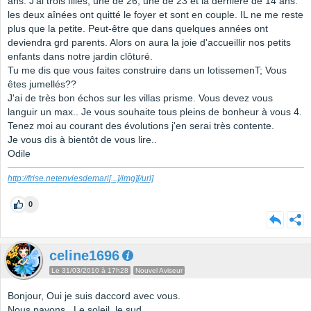
ans. J'ai trois filles, une de 26, une de 23 et la dernière de 14 ans.
les deux aînées ont quitté le foyer et sont en couple. IL ne me reste
plus que la petite. Peut-être que dans quelques années ont
deviendra grd parents. Alors on aura la joie d'accueillir nos petits
enfants dans notre jardin clôturé.
Tu me dis que vous faites construire dans un lotissemenT; Vous
êtes jumellés??
J'ai de très bon échos sur les villas prisme. Vous devez vous
languir un max.. Je vous souhaite tous pleins de bonheur à vous 4.
Tenez moi au courant des évolutions j'en serai très contente.
Je vous dis à bientôt de vous lire..
Odile
http://frise.netenviesdemari
[...]
/img][/url]
0
celine1696
Le 31/03/2010 à 17h28
Nouvel Aviseur
Bonjour, Oui je suis daccord avec vous.
Nous payons...Le soleil, le sud.