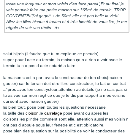
toute une longueur et mon voisin d'en face pareil.)Et au final je
vais pouvoir faire ma petite maison sur 365m² de terrain, TROP
CONTENTE!!!j'ai gagné + de 50m² elle est pas belle la vie!!!
Allez les filles bisous à toutes et à très bientôt de vous lire, je me
régale de voir vos récits...à+
salut bijreb (il faudra que tu m explique ce pseudo)
super pour l acte du terrain, la maison ça n a rien a voir avec le
terrain tu n a pas d acte notarié a faire.
la maison c est a part avec le constructeur de ton choix(maison
gautier) car le terrain doit etre libre constructeur, tu fait un contrat
a^pres avec ton constrycteur,attention au details (je ne sais pas si
tu as vue sur mon reçit ce que je te dis par rapport a mes voisins
qui sont avec maison gautier)
lis bien tout, pose bien toutes les questions necessaire
la taille des
cloison
,le
carrelage
posé avant ou apres les
cloisons,les plinthe comment sont elle. attention aussi mes voisin n
ont pas d appuie sous leur fenetre et c est obligatoire.
pose bien des question sur la posibilité de voir le conducteur des