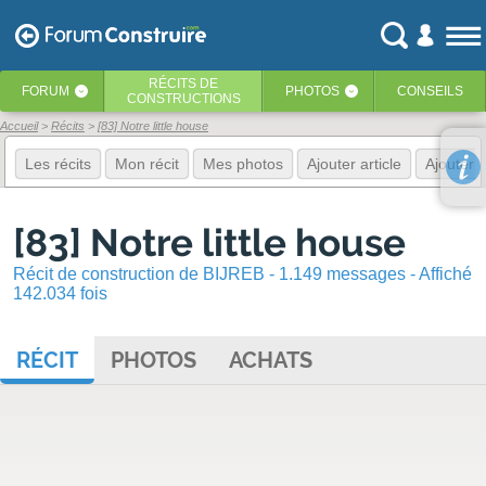
RÉCITS
DE
FORUM
PHOTOS
CONSEILS
‹
‹
CONSTRUCTIONS
Accueil
Récits
[83] Notre little house
Les récits
Mon récit
Mes photos
Ajouter article
Ajouter 
[83] Notre little house
Récit de construction de BIJREB - 1.149 messages - Affiché
142.034 fois
RÉCIT
PHOTOS
ACHATS