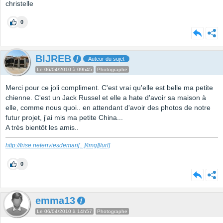
christelle
0
BIJREB
Auteur du sujet
Le 06/04/2010 à 09h45
Photographe
Merci pour ce joli compliment. C'est vrai qu'elle est belle ma petite
chienne. C'est un Jack Russel et elle a hate d'avoir sa maison à
elle, comme nous quoi.. en attendant d'avoir des photos de notre
futur projet, j'ai mis ma petite China...
A très bientôt les amis..
http://frise.netenviesdemari
[...]
/img][/url]
0
emma13
Le 06/04/2010 à 14h57
Photographe