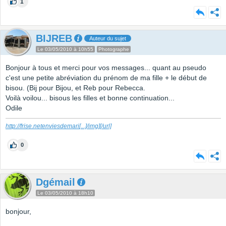
1
BIJREB
Auteur du sujet
Le 03/05/2010 à 10h55
Photographe
Bonjour à tous et merci pour vos messages... quant au pseudo
c'est une petite abréviation du prénom de ma fille + le début de
bisou. (Bij pour Bijou, et Reb pour Rebecca.
Voilà voilou... bisous les filles et bonne continuation...
Odile
http://frise.netenviesdemari
[...]
/img][/url]
0
Dgémail
Le 03/05/2010 à 18h10
bonjour,