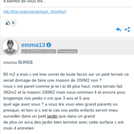
A bientôt de vous lire...
http://frise.netenviesdemari
[...]
/img][/url]
0
emma13
Le 31/03/2010 à 10h24
Photographe
coucou BIJREB
80 m2 a trois c est tres corret de toute facon sur un petit terrain ce
serait domage de faire une maison de 200M2 non ?
nous c est pareil comme je te l ai dit plus haut, notre terrain fait
382m2 et la maison 100M2 mais nous sommes 4 et encore pour
longtemps nos petits n ont que 3 ans et 5 ans
quel age avez vous ? a vous lire vous etes grand parents ou
presque, et ben si c est le cas vos petits enfants seront mieu
surveiller dans un petit
jardin
que dans un grand
de plus on aura des jardin bien terminé avec cette surface c est
moin d entretien