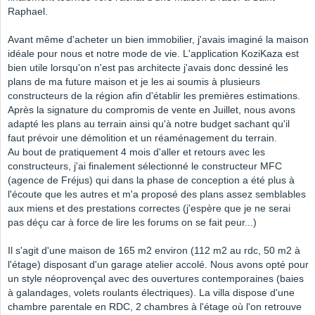
Raphael.
Avant même d'acheter un bien immobilier, j'avais imaginé la maison
idéale pour nous et notre mode de vie. L'application KoziKaza est
bien utile lorsqu'on n'est pas architecte j'avais donc dessiné les
plans de ma future maison et je les ai soumis à plusieurs
constructeurs de la région afin d'établir les premières estimations.
Après la signature du compromis de vente en Juillet, nous avons
adapté les plans au terrain ainsi qu'à notre budget sachant qu'il
faut prévoir une démolition et un réaménagement du terrain.
Au bout de pratiquement 4 mois d'aller et retours avec les
constructeurs, j'ai finalement sélectionné le constructeur MFC
(agence de Fréjus) qui dans la phase de conception a été plus à
l'écoute que les autres et m'a proposé des plans assez semblables
aux miens et des prestations correctes (j'espère que je ne serai
pas déçu car à force de lire les forums on se fait peur...)
Il s'agit d'une maison de 165 m2 environ (112 m2 au rdc, 50 m2 à
l'étage) disposant d'un garage atelier accolé. Nous avons opté pour
un style néoprovençal avec des ouvertures contemporaines (baies
à galandages, volets roulants électriques). La villa dispose d'une
chambre parentale en RDC, 2 chambres à l'étage où l'on retrouve