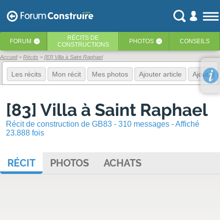
RÉCITS
DE
FORUM
PHOTOS
CONSEILS
‹
‹
CONSTRUCTIONS
Accueil
Récits
[83] Villa à Saint Raphael
Les récits
Mon récit
Mes photos
Ajouter article
Ajouter 
[83] Villa à Saint Raphael
Récit de construction de GB83 - 310 messages - Affiché
23.888 fois
RÉCIT
PHOTOS
ACHATS