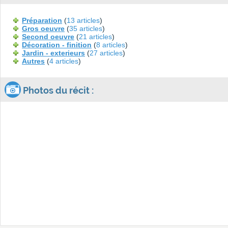
Préparation
(
13 articles
)
Gros oeuvre
(
35 articles
)
Second oeuvre
(
21 articles
)
Décoration - finition
(
8 articles
)
Jardin - exterieurs
(
27 articles
)
Autres
(
4 articles
)
Photos du récit :