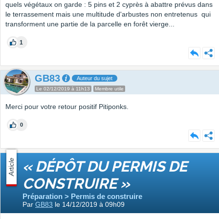
quels végétaux on garde : 5 pins et 2 cyprès à abattre prévus dans
le terrassement mais une multitude d'arbustes non entretenus qui
transforment une partie de la parcelle en forêt vierge...
1
GB83
Auteur du sujet
Le 02/12/2019 à 11h13
Membre utile
Merci pour votre retour positif Pitiponks.
0
Article
« DÉPÔT DU PERMIS DE
CONSTRUIRE »
Préparation > Permis de construire
Par
GB83
le 14/12/2019 à 09h09