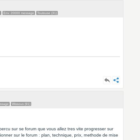
e
Env. 20000 message
Toulouse (31)
essage
Wissous (91)
percu sur se forum que vous allez tres vite progresser sur
tionner sur le forum : plan, technique, prix, methode de mise