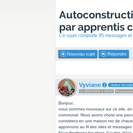
Autoconstructi
par apprentis c
Ce sujet comporte 95 messages et a
Nouveau sujet
Répondre
Vyviane
Auteur du sujet
Le 08/01/2009 à 18h56
Photograph
Bonjour,
nous sommes nouveaux sur ce site, en c
communal. Nous avons choisi une parcell
consistera en une maison rez de chauss
apprenons au fil des sites et messages s
Nous finalisons les plans (j'ai des idée