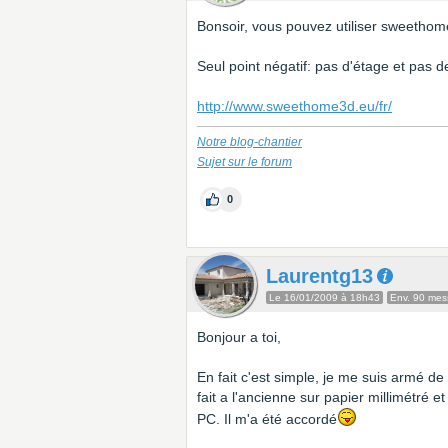
Bonsoir, vous pouvez utiliser sweethome 
Seul point négatif: pas d'étage et pas de
http://www.sweethome3d.eu/fr/
Notre blog-chantier
Sujet sur le forum
0
Laurentg13
Le 16/01/2009 à 18h43
Env. 90 me
Bonjour a toi,
En fait c'est simple, je me suis armé de
fait a l'ancienne sur papier millimétré 
PC. Il m'a été accordé