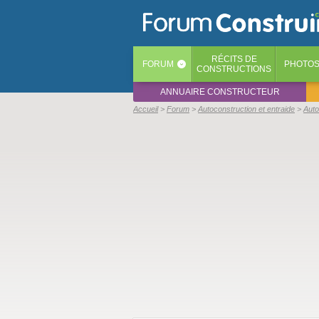
RÉCITS
DE
FORUM
PHOTO
‹
CONSTRUCTIONS
ANNUAIRE CONSTRUCTEUR
Accueil
Forum
Autoconstruction et entraide
Auto