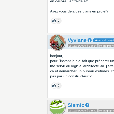
en oeuvre , entraide etc.
Avez vous deja des plans en projet?
0
Vyviane
Auteur du sujet
Le 16/01/2009 à 18h14
Photograph
bonjour,
pour l'instant je n'ai fait que préparer u
me servir du logiciel architecte 3d. j'a
ça et démarcher un bureau d'études. c
pas par un constructeur ?
0
Sismic
Le 16/01/2009 à 18h41
Photograph