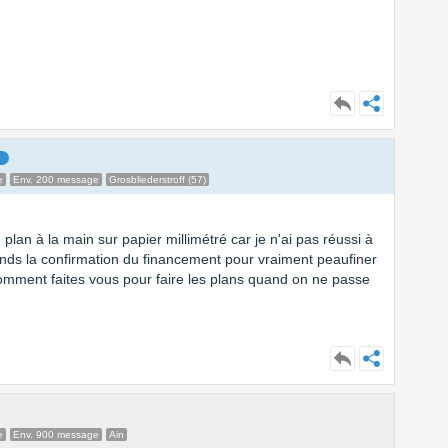
e
Env. 200 message
Grosbliederstroff (57)
n plan à la main sur papier millimétré car je n'ai pas réussi à
ttends la confirmation du financement pour vraiment peaufiner
omment faites vous pour faire les plans quand on ne passe
e
Env. 900 message
Ain