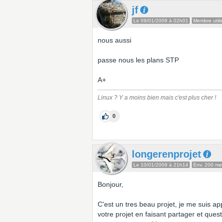
jf
Le 09/01/2009 à 02h01
Membre util
nous aussi
passe nous les plans STP
A+
Linux ? Y a moins bien mais c'est plus cher !
0
longerenprojet
Le 10/01/2009 à 21h14
Env. 200 m
Bonjour,
C'est un tres beau projet, je me suis ap
votre projet en faisant partager et ques