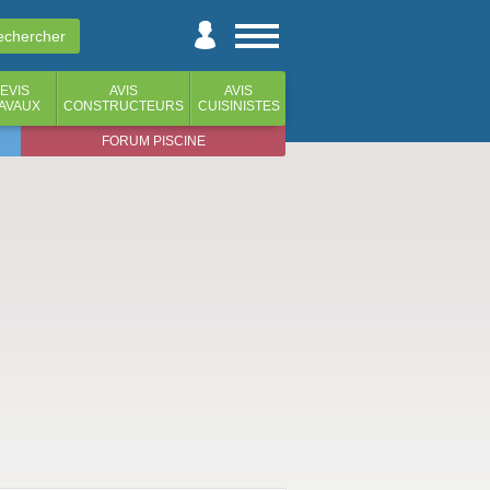
EVIS
AVIS
AVIS
AVAUX
CONSTRUCTEURS
CUISINISTES
FORUM PISCINE