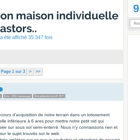
9
on maison individuelle
astors..
 été affiché 35.347 fois
Page 1 sur 3
>
>>
e
Env. 200 message
Grosbliederstroff (57)
ours d'acquisition de notre terrain dans un lotissement
e inférieure à 6 ares pour mettre notre petit nid qui
ée sur sous sol semi-enterré. Nous n'y connaissons rien et
ur le sujet trouvés sur le web.
s très arrêtées sur ce que je souhaite) et attendons de pouvoir