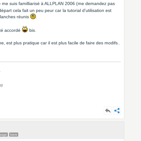
t je me suis familliarisé à ALLPLAN 2006 (me demandez pas
épart cela fait un peu peur car la tutorial d'utilisation est
blanches réunis
.
été accordé
bis.
rme, est plus pratique car il est plus facile de faire des modifs..
7
08
ssage
Isere