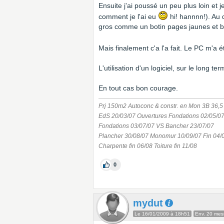
Ensuite j'ai poussé un peu plus loin e
comment je l'ai eu
hi! hannnn!). Au d
gros comme un botin pages jaunes et 
Mais finalement c'a l'a fait. Le PC m'a 
L'utilisation d'un logiciel, sur le long te
En tout cas bon courage.
Prj 150m2 Autoconc & constr. en Mon 3B 36,5
EdS 20/03/07 Ouvertures Fondations 02/05/0
Fondations 03/07/07 VS Bancher 23/07/07
Plancher 30/08/07 Monomur 10/09/07 Fin 04/
Charpente fin 06/08 Toiture fin 11/08
0
mydut
Le 16/01/2009 à 18h51
Env. 20 me