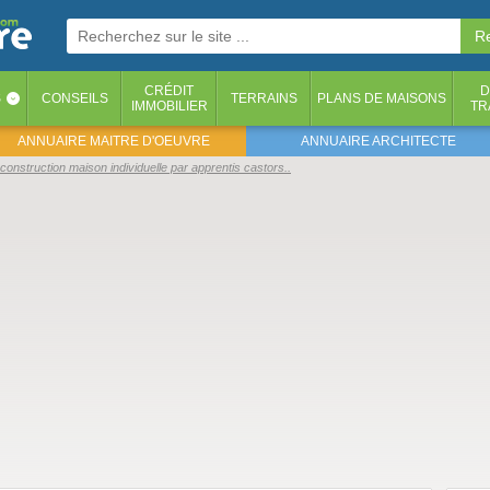
CRÉDIT
D
S
CONSEILS
TERRAINS
PLANS DE MAISONS
‹
IMMOBILIER
TR
ANNUAIRE MAITRE D'OEUVRE
ANNUAIRE ARCHITECTE
construction maison individuelle par apprentis castors..