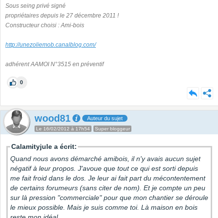
Sous seing privé signé
propriétaires depuis le 27 décembre 2011 !
Constructeur choisi : Ami-bois
http://unezoliemob.canalblog.com/
adhérent AAMOI N°3515 en préventif
0
wood81
Auteur du sujet
Le 16/02/2012 à 17h54
Super bloggeur
Calamityjule a écrit:
Quand nous avons démarché amibois, il n'y avais aucun sujet
négatif à leur propos. J'avoue que tout ce qui est sorti depuis
me fait froid dans le dos. Je leur ai fait part du mécontentement
de certains forumeurs (sans citer de nom). Et je compte un peu
sur là pression "commerciale" pour que mon chantier se déroule
le mieux possible. Mais je suis comme toi. Là maison en bois
reste mon idéal.