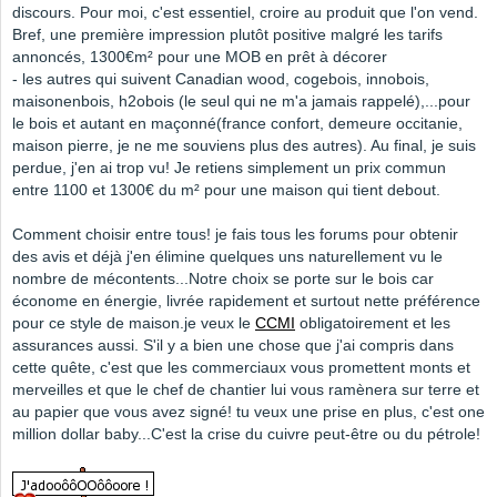
discours. Pour moi, c'est essentiel, croire au produit que l'on vend.
Bref, une première impression plutôt positive malgré les tarifs
annoncés, 1300€m² pour une MOB en prêt à décorer
- les autres qui suivent Canadian wood, cogebois, innobois,
maisonenbois, h2obois (le seul qui ne m'a jamais rappelé),...pour
le bois et autant en maçonné(france confort, demeure occitanie,
maison pierre, je ne me souviens plus des autres). Au final, je suis
perdue, j'en ai trop vu! Je retiens simplement un prix commun
entre 1100 et 1300€ du m² pour une maison qui tient debout.
Comment choisir entre tous! je fais tous les forums pour obtenir
des avis et déjà j'en élimine quelques uns naturellement vu le
nombre de mécontents...Notre choix se porte sur le bois car
économe en énergie, livrée rapidement et surtout nette préférence
pour ce style de maison.je veux le
CCMI
obligatoirement et les
assurances aussi. S'il y a bien une chose que j'ai compris dans
cette quête, c'est que les commerciaux vous promettent monts et
merveilles et que le chef de chantier lui vous ramènera sur terre et
au papier que vous avez signé! tu veux une prise en plus, c'est one
million dollar baby...C'est la crise du cuivre peut-être ou du pétrole!