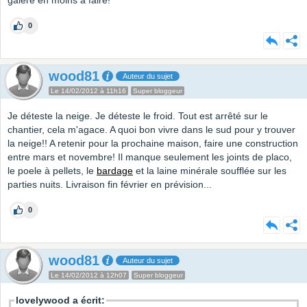
galère en moins à faire!
0
wood81
Auteur du sujet
Le 14/02/2012 à 11h16
Super bloggeur
Je déteste la neige. Je déteste le froid. Tout est arrêté sur le
chantier, cela m'agace. A quoi bon vivre dans le sud pour y trouver
la neige!! A retenir pour la prochaine maison, faire une construction
entre mars et novembre! Il manque seulement les joints de placo,
le poele à pellets, le
bardage
et la laine minérale soufflée sur les
parties nuits. Livraison fin février en prévision...
0
wood81
Auteur du sujet
Le 14/02/2012 à 12h07
Super bloggeur
lovelywood a écrit: