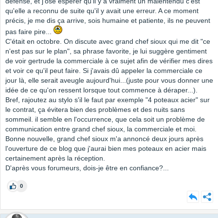
défense, et j'ose espérer qu'il y a vraiment un malentendu c'est
qu'elle a reconnu de suite qu'il y avait une erreur. A ce moment
précis, je me dis ça arrive, sois humaine et patiente, ils ne peuvent
pas faire pire...
C'était en octobre. On discute avec grand chef sioux qui me dit "ce
n'est pas sur le plan", sa phrase favorite, je lui suggère gentiment
de voir gertrude la commerciale à ce sujet afin de vérifier mes dires
et voir ce qu'il peut faire. Si j'avais dû appeler la commerciale ce
jour là, elle serait aveugle aujourd'hui...(juste pour vous donner une
idée de ce qu'on ressent lorsque tout commence à déraper...).
Bref, rajoutez au stylo s'il le faut par exemple "4 poteaux acier" sur
le contrat, ça évitera bien des problèmes et des nuits sans
sommeil. il semble en l'occurrence, que cela soit un problème de
communication entre grand chef sioux, la commerciale et moi.
Bonne nouvelle, grand chef sioux m'a annoncé deux jours après
l'ouverture de ce blog que j'aurai bien mes poteaux en acier mais
certainement après la réception.
D'après vous forumeurs, dois-je être en confiance?...
0