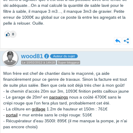
ski adéquate...On a mal calculé la quantité de sable lavé pour le
filtre à sable, il manque 3 m3..., il manque 3m3 de gravier. Petite
erreur de 1000€ au global sur ce poste là entre les agregats et la
pelle à relouer. Ouille.
0
wood81
Auteur du sujet
Le 10/02/2012 à 14h16
Super bloggeur
Mon frère est chef de chantier dans le maçonné, ça aide
financièrement pour ce genre de travaux. Sinon la facture est tout
de suite plus salée. Bien que cela soit déjà très cher à mon goût!
- le chemin d'accès 20m sur 3m, 1093€ finition petits cailloux jaune
- Le garage de 20m² en
parpaings
nous a coûté 4700€ sans le
crépi rouge que l'on fera plus tard, probablement cet été.
- La clôture en
grillage
1.2m de hauteur et 150m : 761€
-
portail
+ mur entrée sans le crépi rouge: 516€
- Récupérateur d'eau 3500l: 895€ (il me manque la pompe, je n'ai
pas encore choisi)