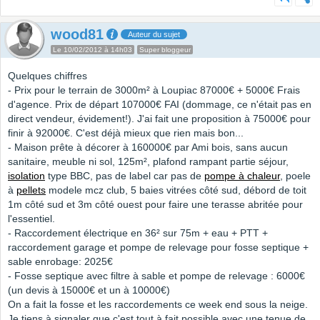
wood81
Auteur du sujet
Le 10/02/2012 à 14h03
Super bloggeur
Quelques chiffres
- Prix pour le terrain de 3000m² à Loupiac 87000€ + 5000€ Frais
d'agence. Prix de départ 107000€ FAI (dommage, ce n'était pas en
direct vendeur, évidement!). J'ai fait une proposition à 75000€ pour
finir à 92000€. C'est déjà mieux que rien mais bon...
- Maison prête à décorer à 160000€ par Ami bois, sans aucun
sanitaire, meuble ni sol, 125m², plafond rampant partie séjour,
isolation
type BBC, pas de label car pas de
pompe à chaleur
, poele
à
pellets
modele mcz club, 5 baies vitrées côté sud, débord de toit
1m côté sud et 3m côté ouest pour faire une terasse abritée pour
l'essentiel.
- Raccordement électrique en 36² sur 75m + eau + PTT +
raccordement garage et pompe de relevage pour fosse septique +
sable enrobage: 2025€
- Fosse septique avec filtre à sable et pompe de relevage : 6000€
(un devis à 15000€ et un à 10000€)
On a fait la fosse et les raccordements ce week end sous la neige.
Je tiens à signaler que c'est tout à fait possible avec une tenue de