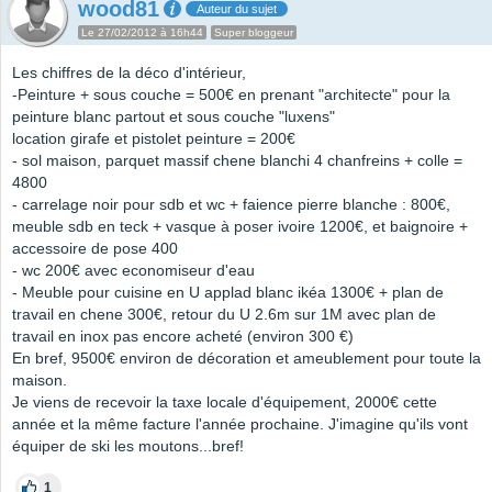
wood81
Auteur du sujet
Le 27/02/2012 à 16h44
Super bloggeur
Les chiffres de la déco d'intérieur,
-Peinture + sous couche = 500€ en prenant "architecte" pour la
peinture blanc partout et sous couche "luxens"
location girafe et pistolet peinture = 200€
- sol maison, parquet massif chene blanchi 4 chanfreins + colle =
4800
- carrelage noir pour sdb et wc + faience pierre blanche : 800€,
meuble sdb en teck + vasque à poser ivoire 1200€, et baignoire +
accessoire de pose 400
- wc 200€ avec economiseur d'eau
- Meuble pour cuisine en U applad blanc ikéa 1300€ + plan de
travail en chene 300€, retour du U 2.6m sur 1M avec plan de
travail en inox pas encore acheté (environ 300 €)
En bref, 9500€ environ de décoration et ameublement pour toute la
maison.
Je viens de recevoir la taxe locale d'équipement, 2000€ cette
année et la même facture l'année prochaine. J'imagine qu'ils vont
équiper de ski les moutons...bref!
1