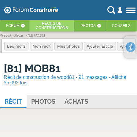
RÉCITS
DE
FORUM
PHOTOS
CONSEILS
‹
‹
CONSTRUCTIONS
Accueil
Récits
[81] MOB81
Les récits
Mon récit
Mes photos
Ajouter article
Ajouter 
[81] MOB81
Récit de construction de wood81 - 91 messages - Affiché
35.092 fois
RÉCIT
PHOTOS
ACHATS