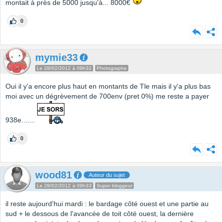
montait à près de 5000 jusqu'à... 8000€
0
mymie33
Le 28/02/2012 à 09h32
Photographe
Oui il y'a encore plus haut en montants de Tle mais il y'a plus bas
moi avec un dégrèvement de 700env (pret 0%) me reste a payer
938e.......
0
wood81
Auteur du sujet
Le 28/02/2012 à 09h33
Super bloggeur
il reste aujourd'hui mardi : le bardage côté ouest et une partie au
sud + le dessous de l'avancée de toit côté ouest, la dernière