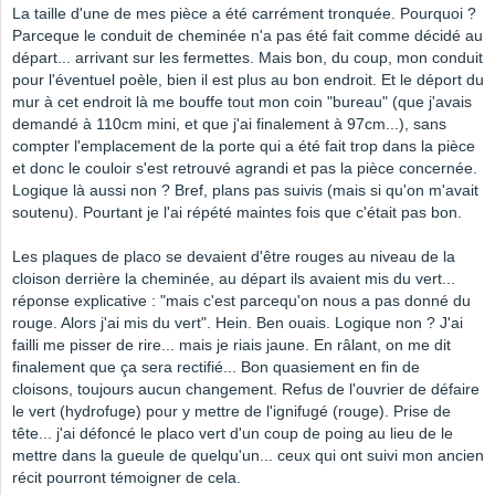
La taille d'une de mes pièce a été carrément tronquée. Pourquoi ?
Parceque le conduit de cheminée n'a pas été fait comme décidé au
départ... arrivant sur les fermettes. Mais bon, du coup, mon conduit
pour l'éventuel poèle, bien il est plus au bon endroit. Et le déport du
mur à cet endroit là me bouffe tout mon coin "bureau" (que j'avais
demandé à 110cm mini, et que j'ai finalement à 97cm...), sans
compter l'emplacement de la porte qui a été fait trop dans la pièce
et donc le couloir s'est retrouvé agrandi et pas la pièce concernée.
Logique là aussi non ? Bref, plans pas suivis (mais si qu'on m'avait
soutenu). Pourtant je l'ai répété maintes fois que c'était pas bon.
Les plaques de placo se devaient d'être rouges au niveau de la
cloison derrière la cheminée, au départ ils avaient mis du vert...
réponse explicative : "mais c'est parcequ'on nous a pas donné du
rouge. Alors j'ai mis du vert". Hein. Ben ouais. Logique non ? J'ai
failli me pisser de rire... mais je riais jaune. En râlant, on me dit
finalement que ça sera rectifié... Bon quasiement en fin de
cloisons, toujours aucun changement. Refus de l'ouvrier de défaire
le vert (hydrofuge) pour y mettre de l'ignifugé (rouge). Prise de
tête... j'ai défoncé le placo vert d'un coup de poing au lieu de le
mettre dans la gueule de quelqu'un... ceux qui ont suivi mon ancien
récit pourront témoigner de cela.