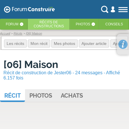
RÉCITS
DE
FORUM
PHOTOS
CONSEILS
‹
‹
CONSTRUCTIONS
Accueil
Récits
[06] Maison
Les récits
Mon récit
Mes photos
Ajouter article
Ajouter 
[06] Maison
Récit de construction de Jester06 - 24 messages - Affiché
6.157 fois
RÉCIT
PHOTOS
ACHATS