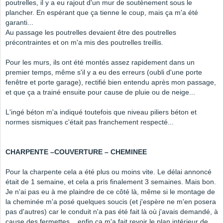
poutrelles, il y a eu rajout d'un mur de soutènement sous le
plancher. En espérant que ça tienne le coup, mais ça m'a été
garanti...
Au passage les poutrelles devaient être des poutrelles
précontraintes et on m'a mis des poutrelles treillis.
Pour les murs, ils ont été montés assez rapidement dans un
premier temps, même s'il y a eu des erreurs (oubli d'une porte
fenêtre et porte garage), rectifié bien entendu après mon passage,
et que ça a trainé ensuite pour cause de pluie ou de neige...
L'ingé béton m'a indiqué toutefois que niveau piliers béton et
normes sismiques c'était pas franchement respecté...
CHARPENTE –COUVERTURE – CHEMINEE
Pour la charpente cela a été plus ou moins vite. Le délai annoncé
était de 1 semaine, et cela a pris finalement 3 semaines. Mais bon.
Je n'ai pas eu à me plaindre de ce côté là, même si le montage de
la cheminée m'a posé quelques soucis (et j'espère ne m'en posera
pas d'autres) car le conduit n'a pas été fait là où j'avais demandé, à
cause des fermettes... enfin ça m'a fait revoir le plan intérieur de