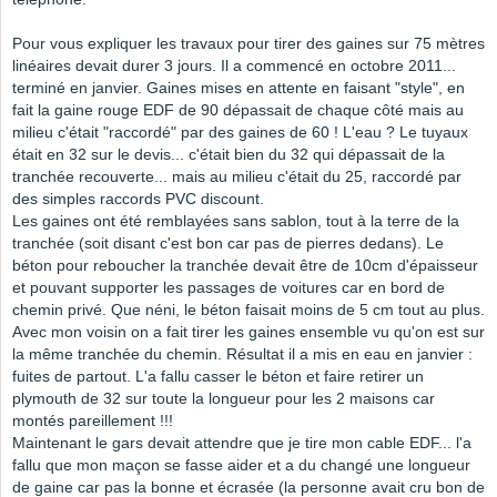
Pour vous expliquer les travaux pour tirer des gaines sur 75 mètres
linéaires devait durer 3 jours. Il a commencé en octobre 2011...
terminé en janvier. Gaines mises en attente en faisant "style", en
fait la gaine rouge EDF de 90 dépassait de chaque côté mais au
milieu c'était "raccordé" par des gaines de 60 ! L'eau ? Le tuyaux
était en 32 sur le devis... c'était bien du 32 qui dépassait de la
tranchée recouverte... mais au milieu c'était du 25, raccordé par
des simples raccords PVC discount.
Les gaines ont été remblayées sans sablon, tout à la terre de la
tranchée (soit disant c'est bon car pas de pierres dedans). Le
béton pour reboucher la tranchée devait être de 10cm d'épaisseur
et pouvant supporter les passages de voitures car en bord de
chemin privé. Que néni, le béton faisait moins de 5 cm tout au plus.
Avec mon voisin on a fait tirer les gaines ensemble vu qu'on est sur
la même tranchée du chemin. Résultat il a mis en eau en janvier :
fuites de partout. L'a fallu casser le béton et faire retirer un
plymouth de 32 sur toute la longueur pour les 2 maisons car
montés pareillement !!!
Maintenant le gars devait attendre que je tire mon cable EDF... l'a
fallu que mon maçon se fasse aider et a du changé une longueur
de gaine car pas la bonne et écrasée (la personne avait cru bon de