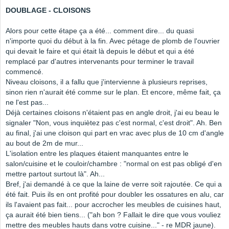
DOUBLAGE - CLOISONS
Alors pour cette étape ça a été... comment dire... du quasi
n'importe quoi du début à la fin. Avec pétage de plomb de l'ouvrier
qui devait le faire et qui était là depuis le début et qui a été
remplacé par d'autres intervenants pour terminer le travail
commencé.
Niveau cloisons, il a fallu que j'intervienne à plusieurs reprises,
sinon rien n'aurait été comme sur le plan. Et encore, même fait, ça
ne l'est pas...
Déjà certaines cloisons n'étaient pas en angle droit, j'ai eu beau le
signaler "Non, vous inquiètez pas c'est normal, c'est droit". Ah. Ben
au final, j'ai une cloison qui part en vrac avec plus de 10 cm d'angle
au bout de 2m de mur...
L'isolation entre les plaques étaient manquantes entre le
salon/cuisine et le couloir/chambre : "normal on est pas obligé d'en
mettre partout surtout là". Ah...
Bref, j'ai demandé à ce que la laine de verre soit rajoutée. Ce qui a
été fait. Puis ils en ont profité pour doubler les ossatures en alu, car
ils l'avaient pas fait... pour accrocher les meubles de cuisines haut,
ça aurait été bien tiens... ("ah bon ? Fallait le dire que vous vouliez
mettre des meubles hauts dans votre cuisine..." - re MDR jaune).