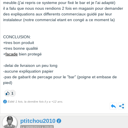
meuble.(j'ai repris ce systeme pour fixé le bar et je l'ai adapté)
il a falu que nous nous rendions 2 fois en magasin pour demander
des expliquations aux differents commerciaux guidé par leur
instalateur (notre commercial etant en congé a ce moment la)
CONCLUSION:
+tres bon produit
+tres bonne qualité
+
facade
bien protegé
-delai de livraison un peu long
-aucune expliquation papier
-pas de gabarit de percage pour le "bar" (poigne et embase de
pied)
1
Edité 1 fois, la dernière fois il y a +12 ans.
ptitchou2010
Le 16/06/2013 à 20h36