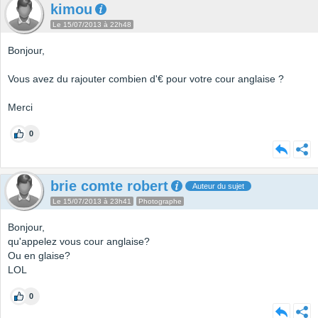
kimou
Le 15/07/2013 à 22h48
Bonjour,
Vous avez du rajouter combien d'€ pour votre cour anglaise ?
Merci
0
brie comte robert
Auteur du sujet
Le 15/07/2013 à 23h41
Photographe
Bonjour,
qu'appelez vous cour anglaise?
Ou en glaise?
LOL
0