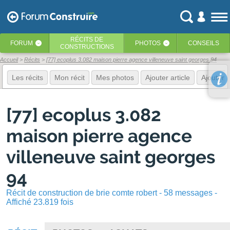
RÉCITS
DE
FORUM
PHOTOS
CONSEILS
‹
‹
CONSTRUCTIONS
Accueil
Récits
[77] ecoplus 3.082 maison pierre agence villeneuve saint georges 94
Les récits
Mon récit
Mes photos
Ajouter article
Ajouter 
[77] ecoplus 3.082
maison pierre agence
villeneuve saint georges
94
Récit de construction de brie comte robert - 58 messages -
Affiché 23.819 fois