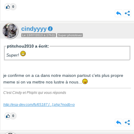
0
cindyyyy
Le 13/07/2013 à 17h11
Super photolover
ptitchou2010 a écrit:
Super!
je confirme on a ca dans notre maison partout c'ets plus propre
meme si on va mettre nos lustre à nous...
C'est Cindy et Phiphi qui vous réponds
http://esa-dev.com/fs/65187.
[...]
.php?nodb=o
0