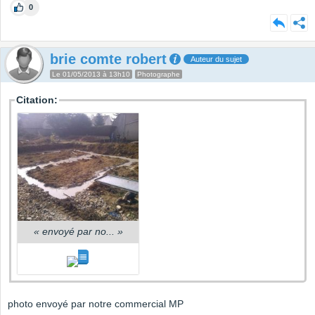
0
brie comte robert
Auteur du sujet
Le 01/05/2013 à 13h10
Photographe
Citation:
«
envoyé par no...
»
photo envoyé par notre commercial MP