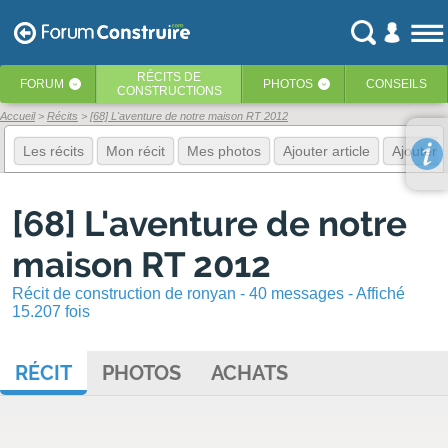
RÉCITS
DE
FORUM
PHOTOS
CONSEILS
‹
‹
CONSTRUCTIONS
Accueil
Récits
[68] L'aventure de notre maison RT 2012
Les récits
Mon récit
Mes photos
Ajouter article
Ajouter 
[68] L'aventure de notre
maison RT 2012
Récit de construction de ronyan - 40 messages - Affiché
15.207 fois
RÉCIT
PHOTOS
ACHATS