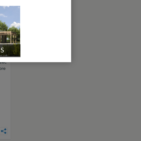
IS
t,
avec
bre