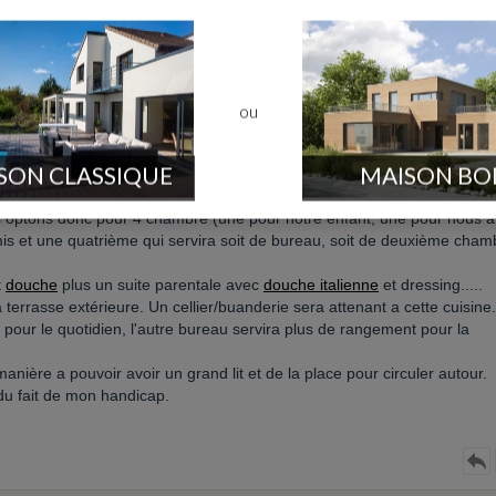
ou
SON CLASSIQUE
MAISON BO
, des premiers plans nous avaient été soumis, qui était très intéressan
us optons donc pour 4 chambre (une pour notre enfant, une pour nous 
is et une quatrième qui servira soit de bureau, soit de deuxième cham
t
douche
plus un suite parentale avec
douche italienne
et dressing.....
 terrasse extérieure. Un cellier/buanderie sera attenant a cette cuisine.
pour le quotidien, l'autre bureau servira plus de rangement pour la
ère a pouvoir avoir un grand lit et de la place pour circuler autour.
du fait de mon handicap.