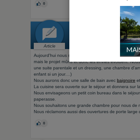
0
« OBJECTIF »
Préparation > Plan de maison
Par
glod
le 11/09/2015 à 15h28
Article
MAI
Aujourd'hui nous sommes en attente des plans définitif
mais le projet mûris et donc les envies évoluent. No
une suite parentale et un dressing, une chambre d'am
enfant si un jour....)
Nous aurons donc une salle de bain avec
baignoire
e
La cuisine sera ouverte sur le séjour et donnera sur la
Nous envisageons un petit coin bureau dans le séjour 
paperasse.
Nous souhaitons une grande chambre pour nous de mani
Nous réclamons aussi des ouvertures de porte large 
0