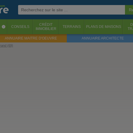
CRÉDIT
D
S
CONSEILS
TERRAINS
PLANS DE MAISONS
‹
IMMOBILIER
TR
ANNUAIRE MAITRE D'OEUVRE
ANNUAIRE ARCHITECTE
érand (69)