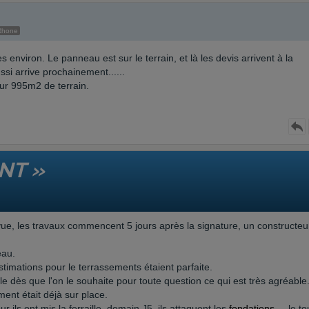
Rhone
 environ. Le panneau est sur le terrain, et là les devis arrivent à la
si arrive prochainement......
ur 995m2 de terrain.
NT »
évue, les travaux commencent 5 jours après la signature, un constructeu
eau.
estimations pour le terrassements étaient parfaite.
le dès que l'on le souhaite pour toute question ce qui est très agréable
ment était déjà sur place.
our ils ont mis la ferraille, demain J5, ils attaquent les
fondations
,....le to