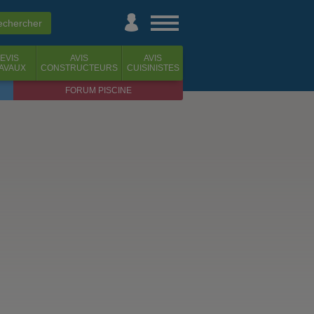
EVIS
AVIS
AVIS
AVAUX
CONSTRUCTEURS
CUISINISTES
FORUM PISCINE