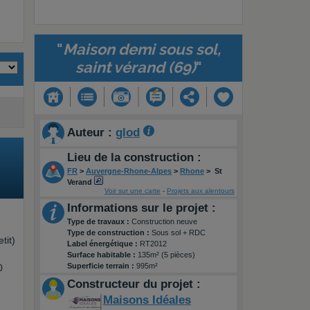
"
Maison demi sous sol,
saint vérand (69)
"
Auteur :
glod
Lieu de la construction :
FR
>
Auvergne-Rhone-Alpes
>
Rhone
>
St
Verand
Voir sur une carte
-
Projets aux alentours
Informations sur le projet :
Type de travaux :
Construction neuve
e
Type de construction :
Sous sol + RDC
tit)
Label énergétique :
RT2012
Surface habitable :
135m² (5 pièces)
Superficie terrain :
995m²
0
Constructeur du projet :
Maisons Idéales