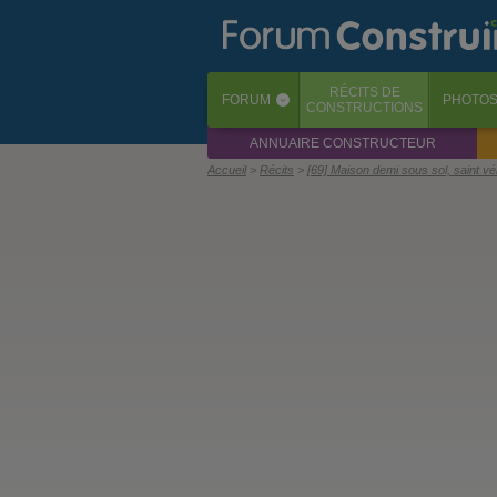
RÉCITS
DE
FORUM
PHOTO
‹
CONSTRUCTIONS
ANNUAIRE CONSTRUCTEUR
Accueil
Récits
[69] Maison demi sous sol, saint v