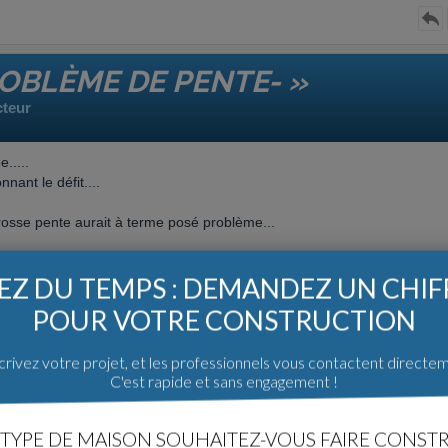
ROBLÈME DE PENTE- »
cteur
.....
nant le défit....
grosse pente aurait à terme posé problème...
i nous a trouvé la meilleure solution.
Z DU TEMPS : DEMANDEZ UN CHI
vide sanitaire, de manière a pouvoir combler avec de la terre les abor
POUR VOTRE CONSTRUCTION
 a une moyenne de 8%......
rivez votre projet, et les professionnels vous contactent directe
siblité de plein pieds par l'extérieur, et les pièces a vivre devaient ê
C'est rapide et sans engagement !
 fin août. Nous avons deux mois pour poser le permis.
TYPE DE MAISON SOUHAITEZ-VOUS FAIRE CONSTR