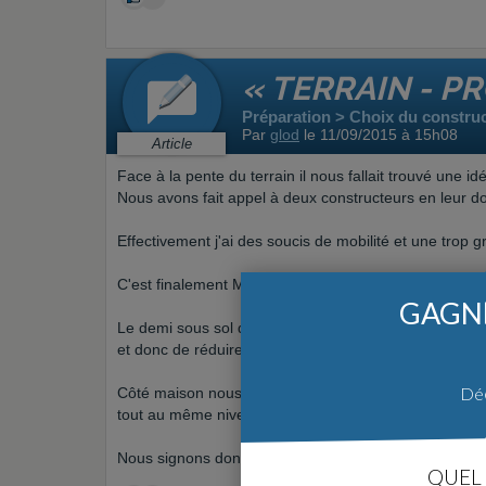
« TERRAIN - P
Préparation > Choix du constru
Par
glod
le 11/09/2015 à 15h08
Article
Face à la pente du terrain il nous fallait trouvé une idée
Nous avons fait appel à deux constructeurs en leur don
Effectivement j'ai des soucis de mobilité et une trop 
C'est finalement Maisons Idéales, située à St Priest qu
GAGNE
Le demi sous sol de la maison sera réhaussée sur un 
et donc de réduire la pente la faisant passer de 14%
Déc
Côté maison nous avions d'autres critères comme l'acces
tout au même niveau.
Nous signons donc le
contrat de construction
avec eux
QUEL 