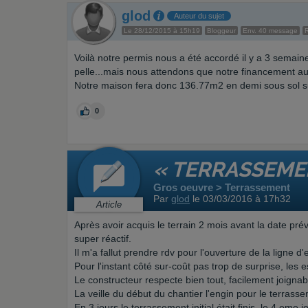
glod
Auteur du sujet
Le 28/12/2015 à 15h19
Bloggeur
Env. 40 message
Voilà notre permis nous a été accordé il y a 3 semaines
pelle...mais nous attendons que notre financement aus
Notre maison fera donc 136.77m2 en demi sous sol s
0
« TERRASSEME
Gros oeuvre > Terrassement
Par
glod
le 03/03/2016 à 17h32
Article
Après avoir acquis le terrain 2 mois avant la date pr
super réactif.
Il m'a fallut prendre rdv pour l'ouverture de la ligne d'
Pour l'instant côté sur-coût pas trop de surprise, les 
Le constructeur respecte bien tout, facilement joignab
La veille du début du chantier l'engin pour le terrasse
En 3 jours le terrassement initial était finis, le 4 eme j