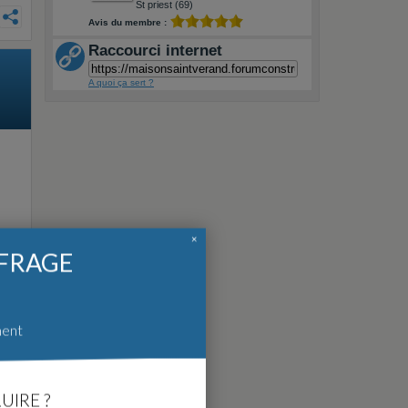
St priest (69)
Avis du membre :
Raccourci internet
A quoi ça sert ?
×
FFRAGE
ds
ment
tre
UIRE ?