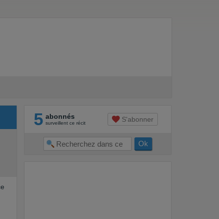
5
abonnés
S'abonner
surveillent ce récit
ce