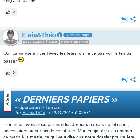
long à la fois
0
Elaia&Théo
Auteur du sujet
Le 17/12/2016 à 10h38
Membre super utile
Oui, ça va vite arriver ! Avec les fêtes, on ne va pas voir le temps
passer
0
Article
« DERNIERS PAPIERS »
Préparation > Terrain
Par
Elaia&Théo
le 22/12/2016 à 09h51
Hier, nous avons reçu par mail les derniers papiers du lotisseur,
nécessaires au permis de construire. Mon conjoint va les amener
ce matin à la mairie, ce qui veut dire que notre dossier pourra être