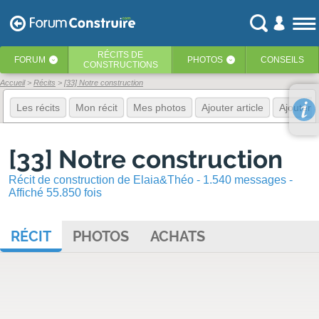
RÉCITS
DE
FORUM
PHOTOS
CONSEILS
‹
‹
CONSTRUCTIONS
Accueil
Récits
[33] Notre construction
Les récits
Mon récit
Mes photos
Ajouter article
Ajouter 
[33] Notre construction
Récit de construction de Elaia&Théo - 1.540 messages -
Affiché 55.850 fois
RÉCIT
PHOTOS
ACHATS