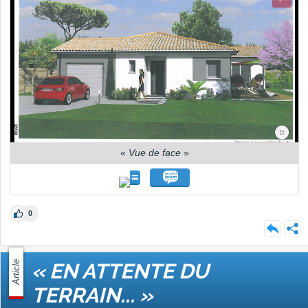
«
Vue de face
»
0
Article
« EN ATTENTE DU
TERRAIN... »