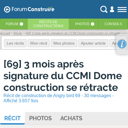
RÉCITS
DE
FORUM
PHOTOS
CONSEILS
‹
‹
CONSTRUCTIONS
Accueil
Récits
[69] 3 mois après signature du CCMI Dome construction se rétracte
Les récits
Mon récit
Mes photos
Ajouter article
Ajouter 
[69] 3 mois après
signature du CCMI Dome
construction se rétracte
Récit de construction de Angry bird 69 - 30 messages -
Affiché 3.657 fois
RÉCIT
PHOTOS
ACHATS