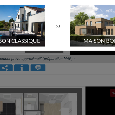
ou
SON CLASSIQUE
MAISON BO
ement prévu approximatif (préparation MAP)
»