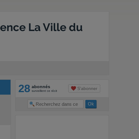
ence La Ville du
28
abonnés
S'abonner
surveillent ce récit