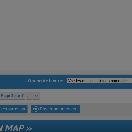
Option de lecture :
Page 1 sur 7
>
>>
 construction
Poster un message
N MAP »