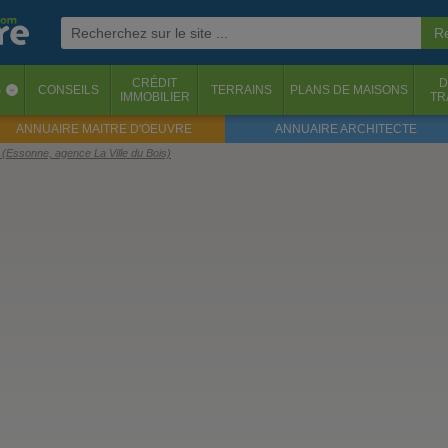
CRÉDIT
D
S
CONSEILS
TERRAINS
PLANS DE MAISONS
‹
IMMOBILIER
TR
ANNUAIRE MAITRE D'OEUVRE
ANNUAIRE ARCHITECTE
(Essonne, agence La Ville du Bois)