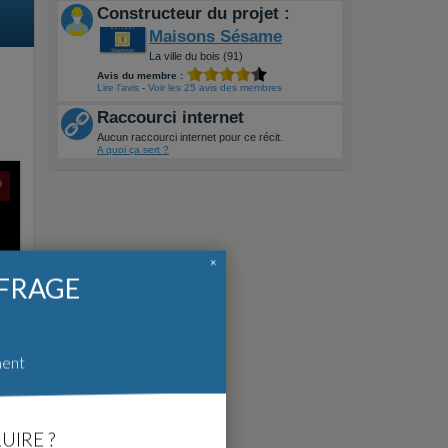
Constructeur du projet :
Maisons Sésame
La ville du bois (91)
Avis du membre :
Lire l'avis
-
Voir les 25 avis des membres
Raccourci internet
Aucun raccourci internet pour ce récit.
A quoi ça sert ?
×
FFRAGE
ment
UIRE ?