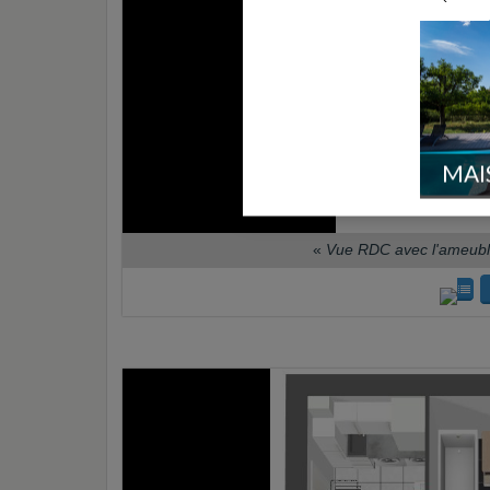
MAI
«
Vue RDC avec l'ameubl