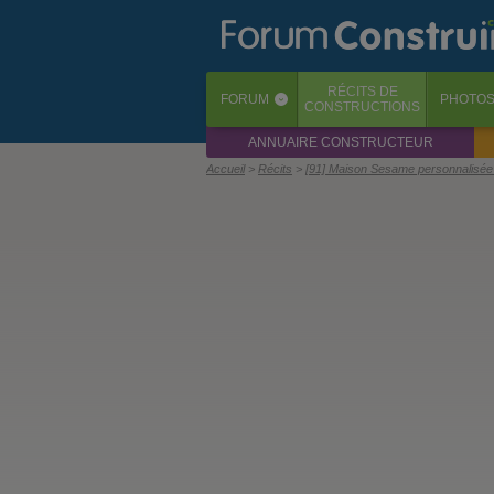
RÉCITS
DE
FORUM
PHOTO
‹
CONSTRUCTIONS
ANNUAIRE CONSTRUCTEUR
Accueil
Récits
[91] Maison Sesame personnalisée 