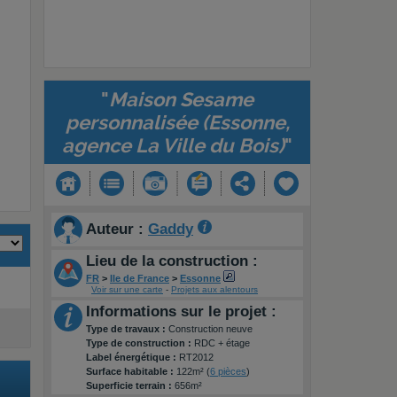
"
Maison Sesame
personnalisée (Essonne,
agence La Ville du Bois)
"
Auteur :
Gaddy
Lieu de la construction :
FR
>
Ile de France
>
Essonne
Voir sur une carte
-
Projets aux alentours
Informations sur le projet :
Type de travaux :
Construction neuve
Type de construction :
RDC + étage
Label énergétique :
RT2012
Surface habitable :
122m² (
6 pièces
)
Superficie terrain :
656m²