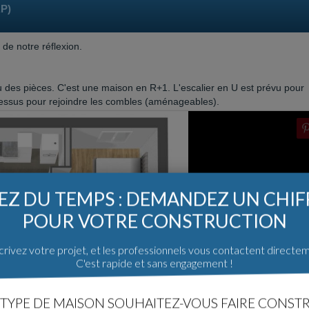
AP)
 de notre réflexion.
des pièces. C'est une maison en R+1. L'escalier en U est prévu pour
 dessus pour rejoindre les combles (aménageables).
Z DU TEMPS : DEMANDEZ UN CHI
POUR VOTRE CONSTRUCTION
rivez votre projet, et les professionnels vous contactent directe
C'est rapide et sans engagement !
TYPE DE MAISON SOUHAITEZ-VOUS FAIRE CONSTR