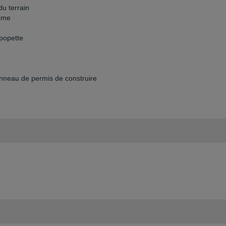
u terrain
same
ipopette
anneau de permis de construire