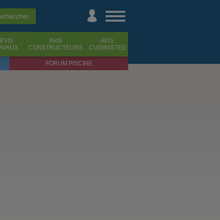
EVIS
AVIS
AVIS
AVAUX
CONSTRUCTEURS
CUISINISTES
FORUM PISCINE