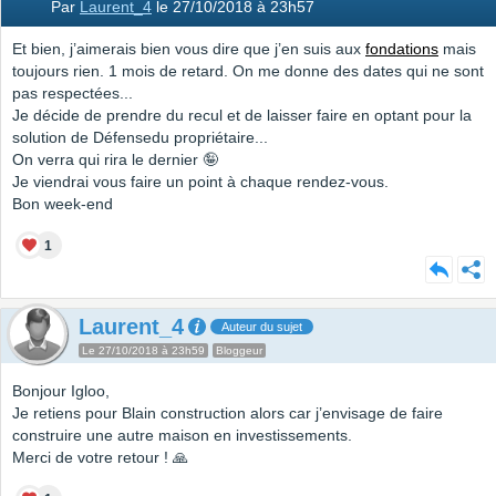
Par
Laurent_4
le 27/10/2018 à 23h57
Et bien, j’aimerais bien vous dire que j’en suis aux
fondations
mais
toujours rien. 1 mois de retard. On me donne des dates qui ne sont
pas respectées...
Je décide de prendre du recul et de laisser faire en optant pour la
solution de Défensedu propriétaire...
On verra qui rira le dernier 🤪
Je viendrai vous faire un point à chaque rendez-vous.
Bon week-end
1
Laurent_4
Auteur du sujet
Le 27/10/2018 à 23h59
Bloggeur
Bonjour Igloo,
Je retiens pour Blain construction alors car j’envisage de faire
construire une autre maison en investissements.
Merci de votre retour ! 🙏