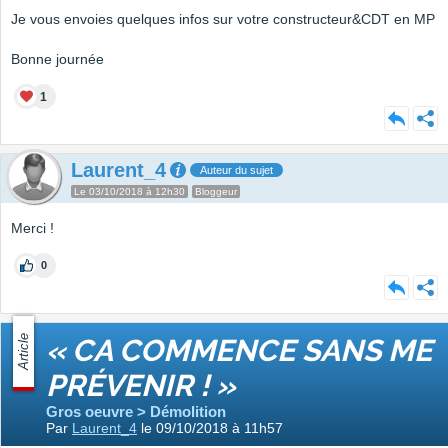
Je vous envoies quelques infos sur votre constructeur&CDT en MP
Bonne journée
1
Laurent_4
Auteur du sujet
Le 03/10/2018 à 12h30
Bloggeur
Merci !
0
Article
« CA COMMENCE SANS ME
PRÉVENIR ! »
Gros oeuvre > Démolition
Par
Laurent_4
le 09/10/2018 à 11h57