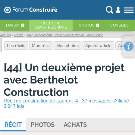
RÉCITS
DE
FORUM
PHOTOS
CONSEILS
‹
‹
CONSTRUCTIONS
Accueil
Récits
[44] Un deuxième projet avec Berthelot Construction
Les récits
Mon récit
Mes photos
Ajouter article
Ajouter 
[44] Un deuxième projet
avec Berthelot
Construction
Récit de construction de Laurent_4 - 37 messages - Affiché
3.647 fois
RÉCIT
PHOTOS
ACHATS