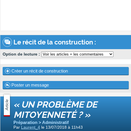
Le récit de la construction :
Option de lecture :
Créer un récit de construction
Poster un message
Article
« UN PROBLÈME DE
MITOYENNETÉ ? »
Préparation > Administratif
Par
Laurent_4
le 13/07/2018 à 11h43