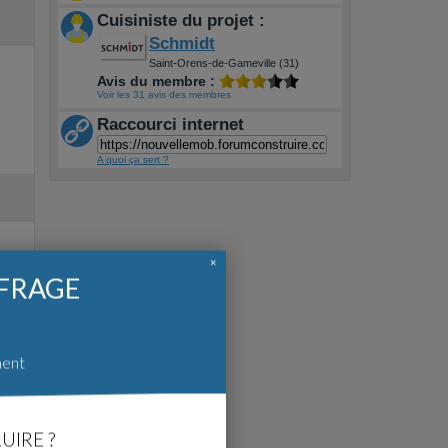
Cuisiniste du projet :
Schmidt
Saint-Orens-de-Gameville (31)
Avis du membre :
Voir les 31 avis des membres
Raccourci internet
A quoi ça sert ?
×
FFRAGE
ment
UIRE ?