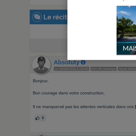
Le récit de la construction :
Créer un récit de
MAI
Absoluty
Le 29/08/2019 à 18h30
Env. 60 message
Haute Garo
Bonjour,
Bon courage dans votre construction,
Il ne manquerait pas les attentes verticales dans vos
0