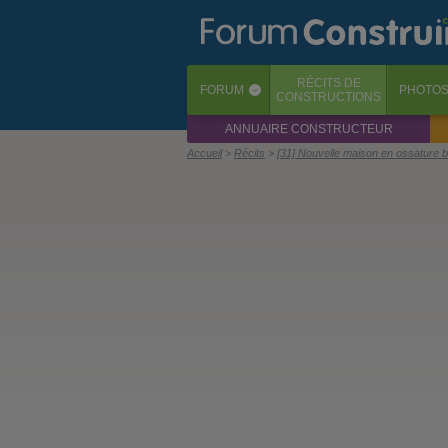
RÉCITS
DE
FORUM
PHOTO
‹
CONSTRUCTIONS
ANNUAIRE CONSTRUCTEUR
Accueil
Récits
[31] Nouvelle maison en ossature b