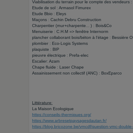
Viabilisation du terrain pour le compte des vendeurs 
Etude de sol : Armasol Fimurex
Etude Bbio : Eleys
Maçons : Cachin Debru Construction
Charpentier (mur+charpente... ) : Bois&Co
Menuiserie : C.H.M => fenêtre Internorm
plancher collaborant bois/béton à l'étage : Bessière 
plombier : Eco-Logis Systems
plaquiste : BIP
pieuvre électrique : Prefa-elec
Escalier: Azam
Chape fluide : Laser Chape
Assainissement non collectif (ANC) : BoxEparco
Littérature:
La Maison Ecologique
https://conseils-thermiques.org/
https://www.arbresetpaysagesdautan.fr/
https://blog.bricozone.be/vmcdf/question-vmc-double