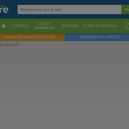
CRÉDIT
D
S
CONSEILS
TERRAINS
PLANS DE MAISONS
‹
IMMOBILIER
TR
ANNUAIRE MAITRE D'OEUVRE
ANNUAIRE ARCHITECTE
ois dans le 31