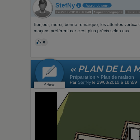
StefNy
Auteur du sujet
Le 29/08/2019 à 18h48
Super photographe
Env. 200
Bonjour, merci, bonne remarque, les attentes vertical
maçons préfèrent car c'est plus précis selon eux.
0
« PLAN DE LA 
Préparation > Plan de maison
Par
StefNy
le 29/08/2019 à 18h59
Article