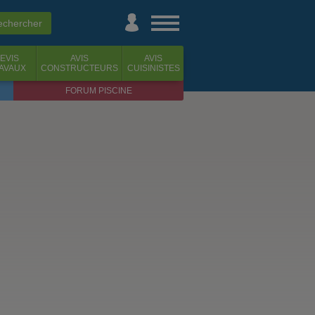
EVIS
AVIS
AVIS
AVAUX
CONSTRUCTEURS
CUISINISTES
FORUM PISCINE