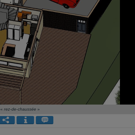
«
rez-de-chaussée
»