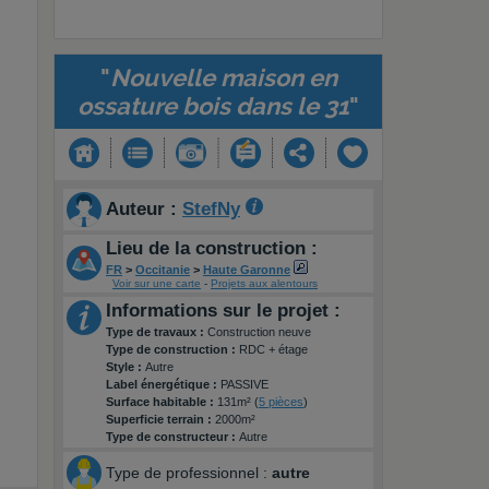
"
Nouvelle maison en
ossature bois dans le 31
"
Auteur :
StefNy
Lieu de la construction :
FR
>
Occitanie
>
Haute Garonne
Voir sur une carte
-
Projets aux alentours
Informations sur le projet :
Type de travaux :
Construction neuve
Type de construction :
RDC + étage
Style :
Autre
Label énergétique :
PASSIVE
Surface habitable :
131m² (
5 pièces
)
Superficie terrain :
2000m²
Type de constructeur :
Autre
Type de professionnel :
autre