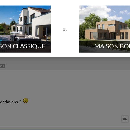
Option de lecture :
ou
Page 1 sur 3
>
>>
 construction
Poster un message
SON CLASSIQUE
MAISON BO
nne
fondations
?