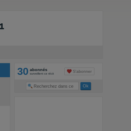
1
30
abonnés
S'abonner
surveillent ce récit