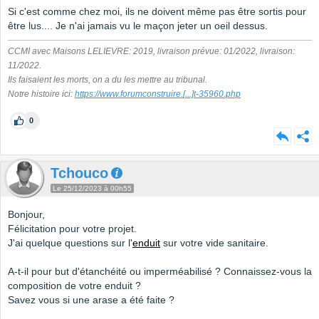
Si c'est comme chez moi, ils ne doivent même pas être sortis pour
être lus.... Je n'ai jamais vu le maçon jeter un oeil dessus.
CCMI avec Maisons LELIEVRE: 2019, livraison prévue: 01/2022, livraison:
11/2022.
Ils faisaient les morts, on a du les mettre au tribunal.
Notre histoire ici:
https://www.forumconstruire.
[...]
t-35960.php
0
Tchouco
Le 25/12/2023 à 00h55
Bonjour,
Félicitation pour votre projet.
J'ai quelque questions sur l'
enduit
sur votre vide sanitaire.
A-t-il pour but d'étanchéité ou imperméabilisé ? Connaissez-vous la
composition de votre enduit ?
Savez vous si une arase a été faite ?