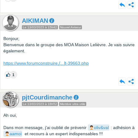
AIKIMAN
Le 13/03/2023 à 15h42
Nouvel Aviseur
Bonjour,
Bienvenue dans le groupe des MOA Maison Lelièvre. Je vais suivre
également.
https://www.forumconstruire.
[...]
t-39663.php
1
pjtCourdimanche
Le 13/03/2023 à 16h52
Membre ultra utile
Ah oui,
Dans mon message, j'ai oublié de prévenir
oliv&val
: adhésion à
aamoi
et recours à un expert indispensables !!!