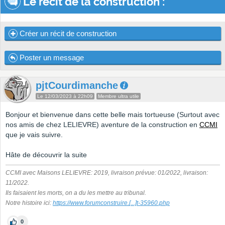
Le récit de la construction :
Créer un récit de construction
Poster un message
pjtCourdimanche
Le 12/03/2023 à 22h09
Membre ultra utile
Bonjour et bienvenue dans cette belle mais tortueuse (Surtout avec
nos amis de chez LELIEVRE) aventure de la construction en
CCMI
que je vais suivre.
Hâte de découvrir la suite
CCMI avec Maisons LELIEVRE: 2019, livraison prévue: 01/2022, livraison:
11/2022.
Ils faisaient les morts, on a du les mettre au tribunal.
Notre histoire ici:
https://www.forumconstruire.
[...]
t-35960.php
0