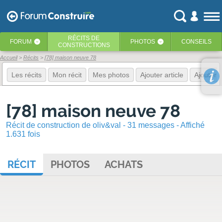
RÉCITS
DE
FORUM
PHOTOS
CONSEILS
‹
‹
CONSTRUCTIONS
Accueil
Récits
[78] maison neuve 78
Les récits
Mon récit
Mes photos
Ajouter article
Ajouter 
[78] maison neuve 78
Récit de construction de oliv&val - 31 messages - Affiché
1.631 fois
RÉCIT
PHOTOS
ACHATS