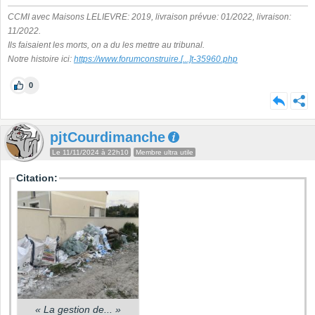
CCMI avec Maisons LELIEVRE: 2019, livraison prévue: 01/2022, livraison:
11/2022.
Ils faisaient les morts, on a du les mettre au tribunal.
Notre histoire ici:
https://www.forumconstruire.
[...]
t-35960.php
0
pjtCourdimanche
Le 11/11/2024 à 22h10
Membre ultra utile
Citation:
«
La gestion de...
»