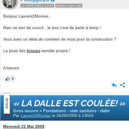
Le 26/06/2009 à 13h49
Membre super utile
Bonjour Laurent2Moréac ,
Rien ne sert de courrir , le tout c'est de partir à temp !
Vous avez un délai de combien de mois pour la construction ?
La pose des
briques
semble propre !
A bientot
0
Article
« LA DALLE EST COULÉE! »
Gros oeuvre > Fondations - vide sanitaire - dalle
Par
Laurent2Moréac
le 26/06/2009 à 13h53
Mercredi 21 Mai 2009