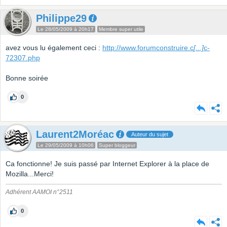
Philippe29
Le 28/05/2009 à 20h17
Membre super utile
avez vous lu également ceci :
http://www.forumconstruire.c
[...]
c-
72307.php
Bonne soirée
0
Laurent2Moréac
Auteur du sujet
Le 29/05/2009 à 10h06
Super bloggeur
Ca fonctionne! Je suis passé par Internet Explorer à la place de
Mozilla...Merci!
Adhérent AAMOI n°2511
0