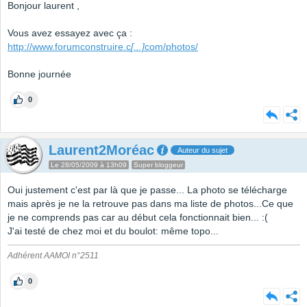
Bonjour laurent ,
Vous avez essayez avec ça :
http://www.forumconstruire.c
[...]
com/photos/
Bonne journée
0
Laurent2Moréac
Auteur du sujet
Le 28/05/2009 à 13h09
Super bloggeur
Oui justement c'est par là que je passe... La photo se télécharge
mais après je ne la retrouve pas dans ma liste de photos...Ce que
je ne comprends pas car au début cela fonctionnait bien... :(
J'ai testé de chez moi et du boulot: même topo...
Adhérent AAMOI n°2511
0