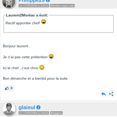
Philippe29
Le 17/05/2009 à 10h41
Membre super utile
Laurent2Moréac a écrit:
Rectif apportée chef!
Bonjour laurent ,
Je n'ai pas cette prétention
Ici le chef , c'est chris
Bon dimanche et a bientot pour la suite
0
glaieul
Le 17/05/2009 à 10h43
Bloggeur