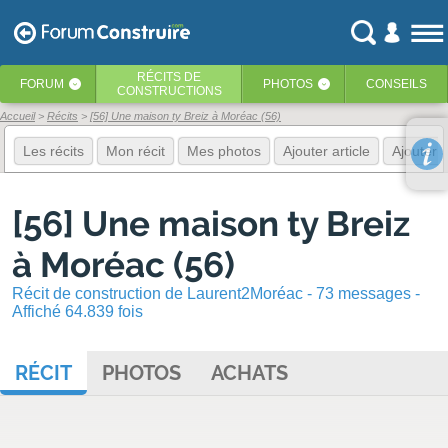
RÉCITS
DE
FORUM
PHOTOS
CONSEILS
‹
‹
CONSTRUCTIONS
Accueil
Récits
[56] Une maison ty Breiz à Moréac (56)
Les récits
Mon récit
Mes photos
Ajouter article
Ajouter 
[56] Une maison ty Breiz
à Moréac (56)
Récit de construction de Laurent2Moréac - 73 messages -
Affiché 64.839 fois
RÉCIT
PHOTOS
ACHATS