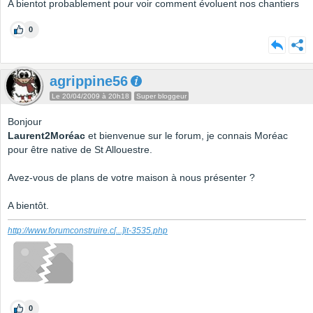
A bientot probablement pour voir comment évoluent nos chantiers
0
agrippine56
Le 20/04/2009 à 20h18
Super bloggeur
Bonjour
Laurent2Moréac
et bienvenue sur le forum, je connais Moréac
pour être native de St Allouestre.
Avez-vous de plans de votre maison à nous présenter ?
A bientôt.
http://www.forumconstruire.c
[...]
it-3535.php
0