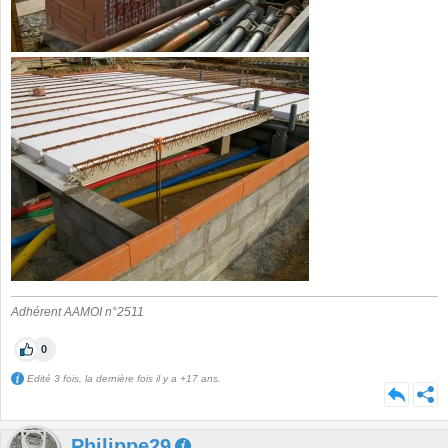
Adhérent AAMOI n°2511
0
Edité 3 fois, la dernière fois il y a +17 ans.
Philippe29