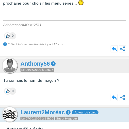
prochaine pour choisir les menuiseries...
Adhérent AAMOI n°2511
0
Edité 2 fois, la dernière fois il y a +17 ans.
Anthony56
Le 06/05/2009 à 22h27
Tu connais le nom du maçon ?
0
Laurent2Moréac
Auteur du sujet
Le 07/05/2009 à 13h56
Super bloggeur