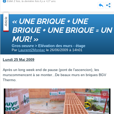
Edité 2 fois, la dernière fois il y a +17 ans.
Article
« UNE BRIQUE + UNE
BRIQUE + UNE BRIQUE = UN
MUR! »
Gros oeuvre > Elévation des murs - étage
Par
Laurent2Moréac
le 26/06/2009 à 14h01
Lundi 25 Mai 2009
Après un long week end de pause (pont de l'ascencion), les
murscommencent à se monter...De beaux murs en briques BGV
Thermo.