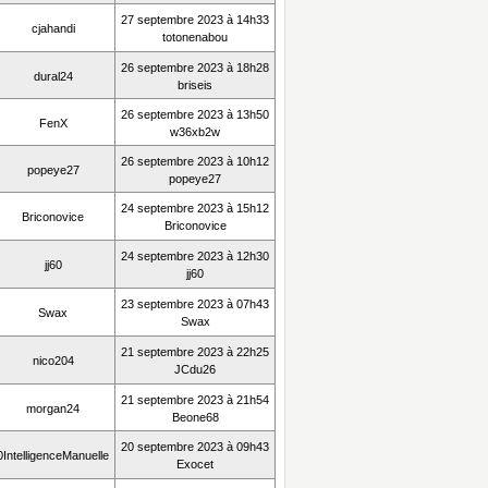
27 septembre 2023 à 14h33
cjahandi
totonenabou
26 septembre 2023 à 18h28
dural24
briseis
26 septembre 2023 à 13h50
FenX
w36xb2w
26 septembre 2023 à 10h12
popeye27
popeye27
24 septembre 2023 à 15h12
Briconovice
Briconovice
24 septembre 2023 à 12h30
jj60
jj60
23 septembre 2023 à 07h43
Swax
Swax
21 septembre 2023 à 22h25
nico204
JCdu26
21 septembre 2023 à 21h54
morgan24
Beone68
20 septembre 2023 à 09h43
0IntelligenceManuelle
Exocet