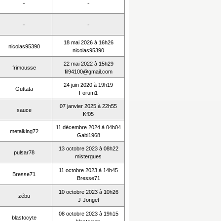
-
-
-
-
18 mai 2026 à 16h26
nicolas95390
nicolas95390
22 mai 2022 à 15h29
frimousse
fil94100@gmail.com
24 juin 2020 à 19h19
Guttata
Forum1
07 janvier 2025 à 22h55
sauce
Kf05
11 décembre 2024 à 04h04
metalking72
Gabi1968
13 octobre 2023 à 08h22
pulsar78
mistergues
11 octobre 2023 à 14h45
Bresse71
Bresse71
10 octobre 2023 à 10h26
zébu
J-Jonget
08 octobre 2023 à 19h15
blastocyte