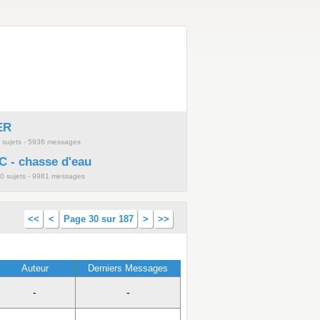
ER
 sujets - 5936 messages
 - chasse d'eau
0 sujets - 9981 messages
<<
<
Page 30 sur 187
>
>>
Auteur
Derniers Messages
-
-