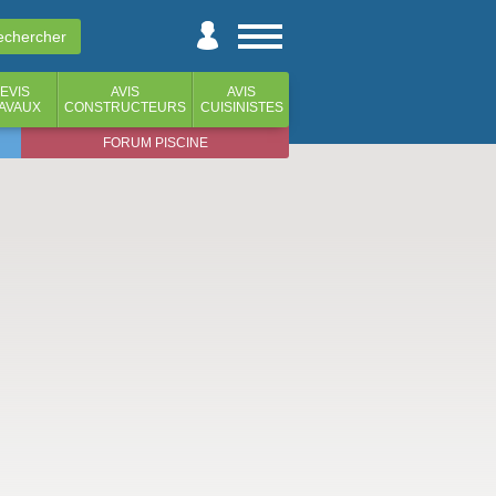
EVIS
AVIS
AVIS
AVAUX
CONSTRUCTEURS
CUISINISTES
FORUM PISCINE