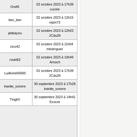
02 octobre 2023 à 17h39
Oni45
cucine
02 octobre 2023 à 12h15
ben_ben
mpm73
02 octobre 2023 à 12h03
jebbayou
JCdu26
02 octobre 2023 à 11h04
zico42
mistergues
02 octobre 2023 à 10h49
rouki62
Arnoch
01 octobre 2023 à 17h39
Ludivine60000
JCdu26
30 septembre 2023 à 17h28
inanite_sonore
inanite_sonore
30 septembre 2023 à 14h41
Tinglr0
Exocet