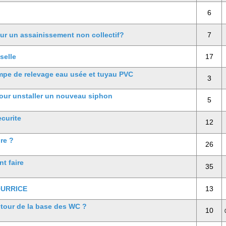
6
ur un assainissement non collectif?
7
selle
17
mpe de relevage eau usée et tuyau PVC
3
our unstaller un nouveau siphon
5
curite
12
re ?
26
t faire
35
OURRICE
13
autour de la base des WC ?
10