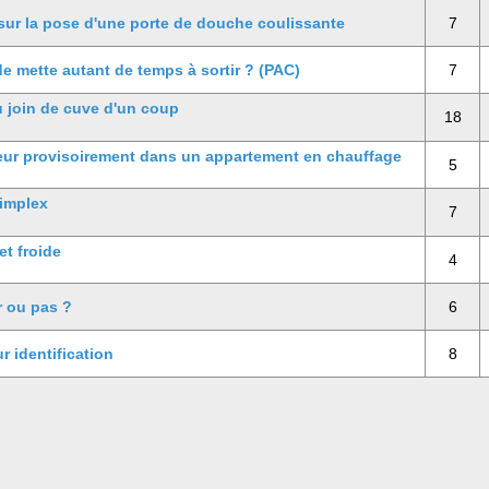
 sur la pose d'une porte de douche coulissante
7
e mette autant de temps à sortir ? (PAC)
7
u join de cuve d'un coup
18
ur provisoirement dans un appartement en chauffage
5
simplex
7
t froide
4
r ou pas ?
6
r identification
8