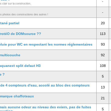
-
 clair sur la construction.
-
es photos des constructions des autres !
tané partiel
20
ProtéO de DOMsource ??
113
 pluie pour WC en respectant les normes réglementaires
93
 multicouche
92
aquanext split defaut H3
108
e ?
5
de 4 compteurs d'eau, accolé au bloc des compteurs
13
 marque chaffoteaux
21
mais aucune odeur au niveau des eviers, pas de fuites
5