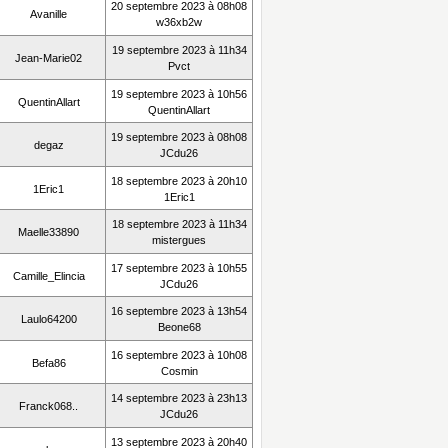
20 septembre 2023 à 08h08
Avanille
w36xb2w
19 septembre 2023 à 11h34
Jean-Marie02
Pvct
19 septembre 2023 à 10h56
QuentinAllart
QuentinAllart
19 septembre 2023 à 08h08
degaz
JCdu26
18 septembre 2023 à 20h10
1Eric1
1Eric1
18 septembre 2023 à 11h34
Maelle33890
mistergues
17 septembre 2023 à 10h55
Camille_Elincia
JCdu26
16 septembre 2023 à 13h54
Laulo64200
Beone68
16 septembre 2023 à 10h08
Befa86
Cosmin
14 septembre 2023 à 23h13
Franck068..
JCdu26
13 septembre 2023 à 20h40