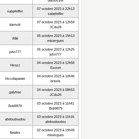
blastocyte
07 octobre 2023 à 22h13
sabpfeiffer
sabpfeiffer
07 octobre 2023 à 12h59
damvdr
JCdu26
05 octobre 2023 à 15h13
ddje
mistergues
05 octobre 2023 à 12h25
john777
john777
04 octobre 2023 à 12h58
Hirozz
Exocet
04 octobre 2023 à 10h46
Viccolapatate
briseis
04 octobre 2023 à 08h53
galyfree
JCdu26
03 octobre 2023 à 11h41
Bob9879
Bob9879
03 octobre 2023 à 11h16
abdoudoudou
abdoudoudou
02 octobre 2023 à 19h49
flatalex
mistergues