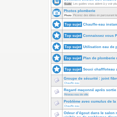
Les guides vous aident à y voir plus
Guide
Photos plomberie
Picorez des idées en parcourant l
Photo
Top sujet
Chauffe-eau instan
Top sujet
Connaissez vous 
Top sujet
Utilisation eau de
Top sujet
Plan de plomberie
Top sujet
Souci chafffoteau 
Groupe de sécurité : joint fibr
Chauffe eau
Regard maçonné après sortie 
Réseau eau de ville
Problème avec cumulus de la
Chauffe eau
Odeur d’égout dans le salon 