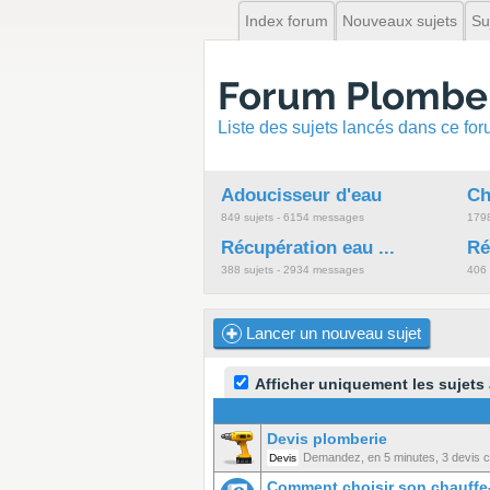
Index forum
Nouveaux sujets
Su
Forum Plomberi
Liste des sujets lancés dans ce fo
Adoucisseur d'eau
Ch
849 sujets - 6154 messages
1798
Récupération eau ...
Ré
388 sujets - 2934 messages
406 
Lancer un nouveau sujet
Afficher uniquement les sujets
Devis plomberie
Demandez, en 5 minutes, 3 devis co
Devis
Comment choisir son chauffe