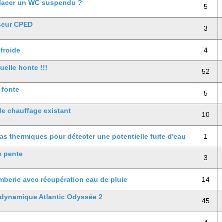
lacer un WC suspendu ?
5
seur CPED
3
froide
4
uelle honte !!!
52
 fonte
5
 de chauffage existant
10
ras thermiques pour détecter une potentielle fuite d'eau
1
e pente
3
berie avec récupération eau de pluie
14
dynamique Atlantic Odyssée 2
45