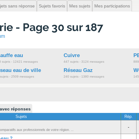
jets sans réponse
Sujets favoris
Mes sujets
Mes participations
e - Page 30 sur 187
rum
auffe eau
Cuivre
P
 sujets - 12421 messages
447 sujets - 3124 messages
889
seau eau de ville
Réseau Gaz
WC
sujets - 2509 messages
240 sujets - 1380 messages
145
 avec réponses
Sujets
Rép.
-
mparatifs aux professionnels de votre région. ...
-eau ?