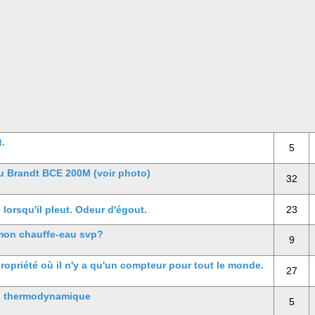
.
5
u Brandt BCE 200M (voir photo)
32
lorsqu'il pleut. Odeur d'égout.
23
 mon chauffe-eau svp?
9
opriété où il n'y a qu'un compteur pour tout le monde.
27
au thermodynamique
5