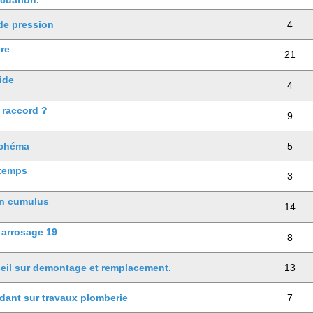
cuation.
de pression
4
re
21
ide
4
 raccord ?
9
schéma
5
 temps
3
un cumulus
14
 arrosage 19
8
seil sur demontage et remplacement.
13
dant sur travaux plomberie
7