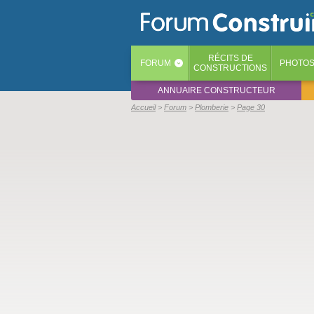
RÉCITS
DE
FORUM
PHOTO
‹
CONSTRUCTIONS
ANNUAIRE CONSTRUCTEUR
Accueil
Forum
Plomberie
Page 30