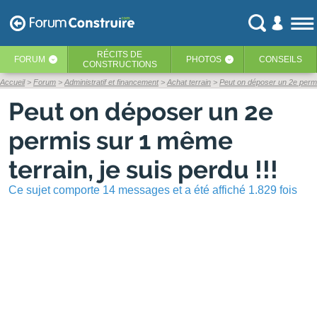
RÉCITS
DE
FORUM
PHOTOS
CONSEILS
‹
‹
CONSTRUCTIONS
Accueil
Forum
Administratif et financement
Achat terrain
Peut on déposer un 2e permis
Peut on déposer un 2e
permis sur 1 même
terrain, je suis perdu !!!
Ce sujet comporte 14 messages et a été affiché 1.829 fois