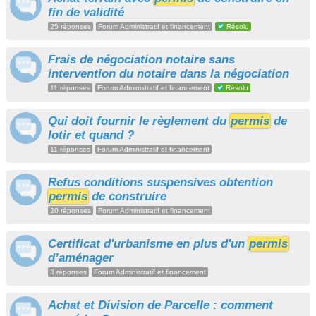
fin de validité
25 réponses
Forum Administratif et financement
Résolu
Frais de négociation notaire sans
intervention du notaire dans la négociation
11 réponses
Forum Administratif et financement
Résolu
Qui doit fournir le règlement du
permis
de
lotir et quand ?
11 réponses
Forum Administratif et financement
Refus conditions suspensives obtention
permis
de construire
20 réponses
Forum Administratif et financement
Certificat d'urbanisme en plus d'un
permis
d’aménager
3 réponses
Forum Administratif et financement
Achat et Division de Parcelle : comment