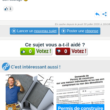
1
En cache depuis le jeudi 30 juillet 2026 à 16h34
Lancer un
nouveau sujet
Poster une
réponse
Ce sujet vous a-t-il aidé ?
Votez !
Votez !
0
0
C'est intéressant aussi !