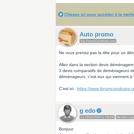
Cliquez ici pour accéder à la meil
Auto promo
Par ForumConstruire.com
Ne vous prenez pas la tête pour un dé
Allez dans la section devis déménagemen
3 devis comparatifs de déménageurs de
déménageurs, c'est eux qui viennent à
C'est ici :
https://www.forumconstruire
g edo
Le 23/01/2020 à 15h19
Membre supe
Bonjour