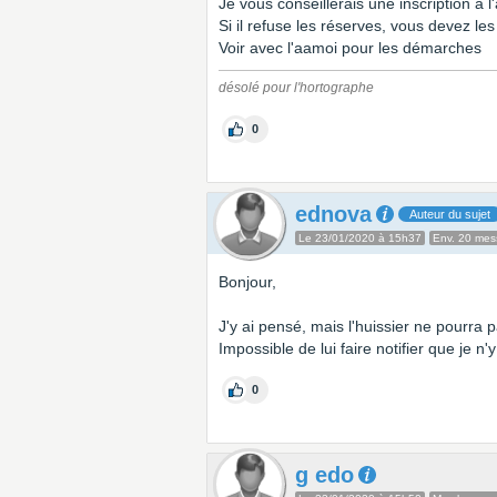
Je vous conseillerais une inscription à l
Si il refuse les réserves, vous devez le
Voir avec l'aamoi pour les démarches
désolé pour l'hortographe
0
ednova
Auteur du sujet
Le 23/01/2020 à 15h37
Env. 20 me
Bonjour,
J'y ai pensé, mais l'huissier ne pourra 
Impossible de lui faire notifier que je n'y
0
g edo