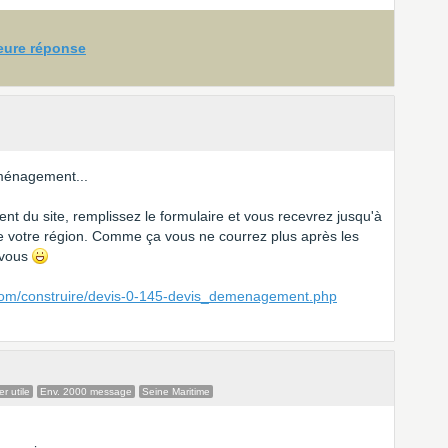
leure réponse
ménagement...
t du site, remplissez le formulaire et vous recevrez jusqu'à
 votre région. Comme ça vous ne courrez plus après les
 vous
.com/construire/devis-0-145-devis_demenagement.php
r utile
Env. 2000 message
Seine Maritime