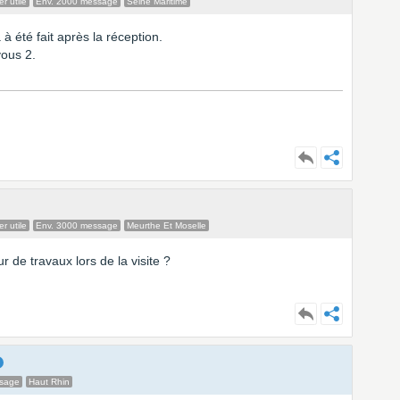
r utile
Env. 2000 message
Seine Maritime
 à été fait après la réception.
vous 2.
r utile
Env. 3000 message
Meurthe Et Moselle
r de travaux lors de la visite ?
ssage
Haut Rhin