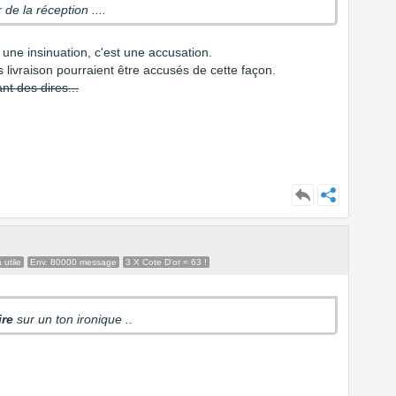
 de la réception ....
s une insinuation, c'est une accusation.
 livraison pourraient être accusés de cette façon.
nt des dires...
 utile
Env. 80000 message
3 X Cote D'or = 63 !
ire
sur un ton ironique ..