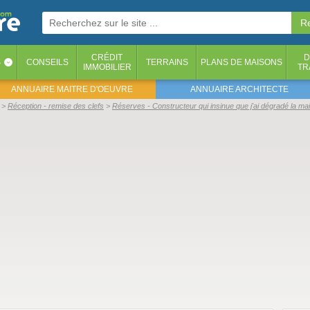
CRÉDIT
D
S
CONSEILS
TERRAINS
PLANS DE MAISONS
‹
IMMOBILIER
TR
ANNUAIRE MAITRE D'OEUVRE
ANNUAIRE ARCHITECTE
Réception - remise des clefs
Réserves - Constructeur qui insinue que j'ai dégradé la ma