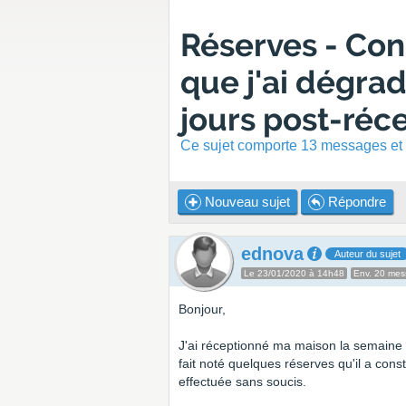
Réserves - Con
que j'ai dégrad
jours post-réc
Ce sujet comporte 13 messages et a
Nouveau sujet
Répondre
ednova
Auteur du sujet
Le 23/01/2020 à 14h48
Env. 20 me
Bonjour,
J'ai réceptionné ma maison la semaine d
fait noté quelques réserves qu'il a cons
effectuée sans soucis.