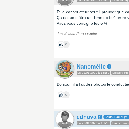
Le 23/01/2020 à 15h50
Membre supe
Et le constructeur,peut il prouver que ça
Ça risque d'être un "bras de fer" entre 
Avez vous consigné les 5 %
désolé pour l'hortographe
0
Nanomélie
Le 23/01/2020 à 15h53
Membre supe
Bonjour, il a fait des photos le conducteu
0
ednova
Auteur du sujet
Le 23/01/2020 à 15h56
Env. 20 me