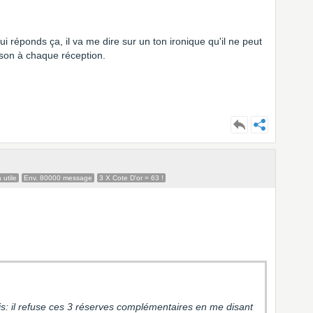
lui réponds ça, il va me dire sur un ton ironique qu'il ne peut
son à chaque réception.
 utile
Env. 80000 message
3 X Cote D'or = 63 !
s: il refuse ces 3 réserves complémentaires en me disant