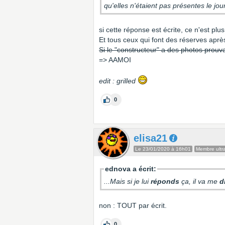
qu'elles n'étaient pas présentes le jour
si cette réponse est écrite, ce n'est plu
Et tous ceux qui font des réserves après
Si le "constructeur" a des photos prouva
=> AAMOI
edit : grilled
0
elisa21
Le 23/01/2020 à 16h01
Membre ultra
ednova a écrit:
...Mais si je lui
réponds
ça, il va me
d
non : TOUT par écrit.
0