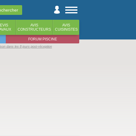
EVIS
AVIS
AVIS
AVAUX
CONSTRUCTEURS
CUISINISTES
FORUM PISCINE
ison dans les 8 jours post-réception