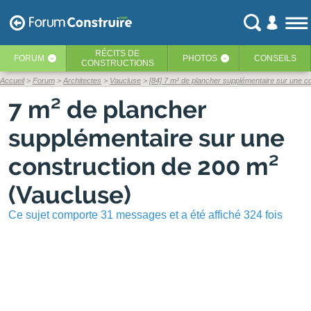
RÉCITS
DE
FORUM
PHOTOS
CONSEILS
‹
‹
CONSTRUCTIONS
Accueil
Forum
Architectes
Vaucluse
[84] 7 m² de plancher supplémentaire sur une c
7 m² de plancher
supplémentaire sur une
construction de 200 m²
(Vaucluse)
Ce sujet comporte 31 messages et a été affiché 324 fois