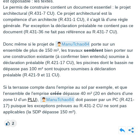
est opposable : les textes.
Le permis de construire contient un document essentiel : le projet
architectural (R.431-7 CU). Ce projet architectural est la
compétence d'un architecte (R.431-1 CU), il s'agit là d'une règle
générale. Par exception la déclaration préalable ne contient pas ce
document (R.431-36 ne fait pas référence au R.431-7 CU).
Donc même si le projet de
ManuTchao84
porte sur un
ensemble de plus de 150 m², les travaux
semblent
bien porter sur
une construction existante (à confirmer bien entendu) soumise à
déclaration préalable (R.421-17 CU), les piscines dont le bassin ne
dépasse pas 100 m² sont toujours soumises à déclaration
préalable (R.421-9 et 11 CU).
Si la terrasse compte dans l'emprise au sol par exemple, et que
l'ensemble de l'emprise
créée
dépasse 40 m² (20 en dehors d'une
zone U d'un
PLU
),
ManuTchao84
doit passer par un PC (R.421-
17) puisque les exceptions prévues au R.431-2 CU ne sont pas
applicables (la SDP dépasse 150 m²).
2