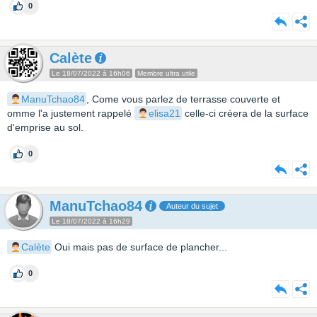
0
Calète
Le 18/07/2022 à 16h06
Membre ultra utile
ManuTchao84
, Come vous parlez de terrasse couverte et
omme l'a justement rappelé
elisa21
celle-ci créera de la surface
d'emprise au sol.
0
ManuTchao84
Auteur du sujet
Le 18/07/2022 à 16h29
Calète
Oui mais pas de surface de plancher...
0