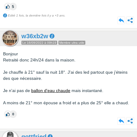
5
Edité 1 fois, la dernière fois il y a +3 ans.
w36xb2w
Le 16/09/2022 à 09h19
Membre ultra utile
Bonjour
Retraité donc 24h/24 dans la maison.
Je chauffe à 21° sauf la nuit 18°. J'ai des led partout que j'éteins
des que nécessaire.
Je n'ai pas de
ballon d'eau chaude
mais instantané.
A moins de 21° mon épouse a froid et a plus de 25° elle a chaud.
0
gottfried