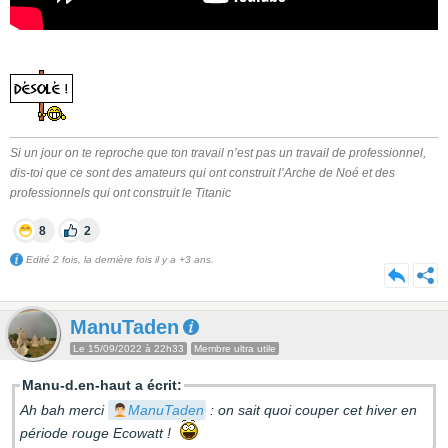
Si un jour on te reproche que ton travail n’est pas un travail de professionnel,
dis-toi que ce sont des amateurs qui ont construit l’Arche de Noé et des
professionnels qui ont construit le Titanic
8
2
Edité 2 fois, la dernière fois il y a +3 ans.
ManuTaden
Le 15/09/2022 à 22h33
Membre ultra utile
Manu-d.en-haut a écrit:
Ah bah merci
ManuTaden
: on sait quoi couper cet hiver en
période rouge Ecowatt !