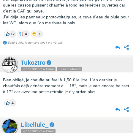
que les cassos puissent chauffer à fond les fenêtres ouvertes car
c'est la CAF qui paye.
J'ai déjà les panneaux photovoltaïques, la cuve d'eau de pluie pour
les WC, alors que l'on me foute la paix.
17
4
3
Edité 1 fois, la dernière fois il y a +3 ans.
Tukoztro
Le 15/09/2022 à 19h42
Super photolover
Bien obligé, je chauffe au fuel à 1,50 € le litre. L'an dernier je
chauffais déjà généreusement à ... 18°, mais je vais encore baisser
à 17° car avec ma petite retraite je n'y arrive plus
4
Libellule_
Le 15/09/2022 à 19h48