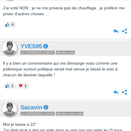
J'ai voté NON : je ne me priverai pas de chauffage , je préféré me
priver d'autres choses ...
0
YVES95
Le 15/09/2022 à 18h57
Membre utile
Il y a bien un commentaire qui me démange mais comme une
polémique surtout politique serait mal venue je laisse le soin à
chacun de deviner laquelle !
1
1
Sacavin
Le 15/09/2022 à 19h34
Membre super utile
Moi je laisse a 22°
J'ai déjà droit à rien en aide alors je vais pas me geler le c*l pour