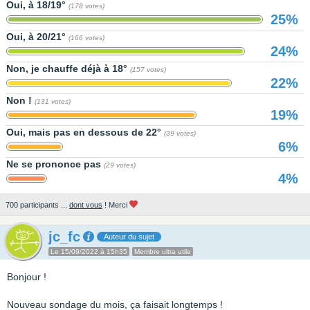
Oui, à 18/19°
(178 votes)
25%
Oui, à 20/21°
(166 votes)
24%
Non, je chauffe déjà à 18°
(157 votes)
22%
Non !
(131 votes)
19%
Oui, mais pas en dessous de 22°
(39 votes)
6%
Ne se prononce pas
(29 votes)
4%
700 participants ...
dont vous
! Merci
jc_fc
Auteur du sujet
Le 15/09/2022 à 15h35
Membre ultra utile
Bonjour !
Nouveau sondage du mois, ça faisait longtemps !