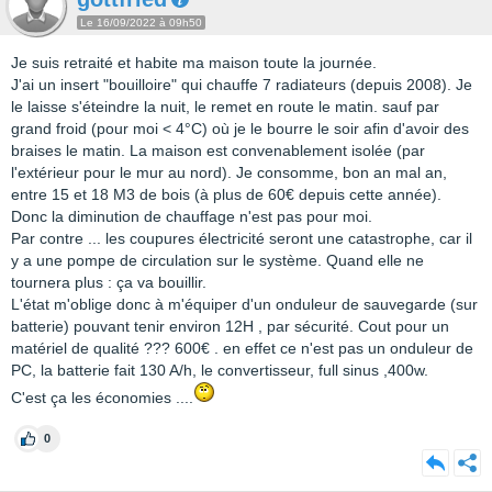
Le 16/09/2022 à 09h50
Je suis retraité et habite ma maison toute la journée.
J'ai un insert "bouilloire" qui chauffe 7 radiateurs (depuis 2008). Je
le laisse s'éteindre la nuit, le remet en route le matin. sauf par
grand froid (pour moi < 4°C) où je le bourre le soir afin d'avoir des
braises le matin. La maison est convenablement isolée (par
l'extérieur pour le mur au nord). Je consomme, bon an mal an,
entre 15 et 18 M3 de bois (à plus de 60€ depuis cette année).
Donc la diminution de chauffage n'est pas pour moi.
Par contre ... les coupures électricité seront une catastrophe, car il
y a une pompe de circulation sur le système. Quand elle ne
tournera plus : ça va bouillir.
L'état m'oblige donc à m'équiper d'un onduleur de sauvegarde (sur
batterie) pouvant tenir environ 12H , par sécurité. Cout pour un
matériel de qualité ??? 600€ . en effet ce n'est pas un onduleur de
PC, la batterie fait 130 A/h, le convertisseur, full sinus ,400w.
C'est ça les économies ....
0