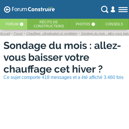
RÉCITS
DE
FORUM
PHOTOS
CONSEILS
‹
‹
CONSTRUCTIONS
Accueil
Forum
Chauffage, climatisation et ventilation
Sondage du mois : allez-vous bais
Sondage du mois : allez-
vous baisser votre
chauffage cet hiver ?
Ce sujet comporte 418 messages et a été affiché 3.460 fois