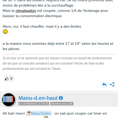
de 90°C dans les boitiers. Aujourd'hui, ce fut moins prononcé avec
moins de problèmes liés à la surchauffage.
Mais la
climatisation
est coupée, comme 1/4 de l'éclairage pour
baisser la consommation électrique.
Alors, oui, il faut chauffer, mais il y a des limites
a la maison nous sommes déjà entre 17 et 19° selon les heures et
les pièces.
Si un jour on te reproche que ton travail n’est pas un travail de professionnel,
dis-toi que ce sont des amateurs qui ont construit l’Arche de Noé et des
professionnels qui ont construit le Titanic
0
Manu-d.en-haut
Le 15/09/2022 à 22h15
Membre ultra utile
Ah bah merci
ManuTaden
: on sait quoi couper cet hiver en