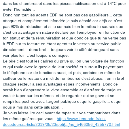
dans les chambres et dans les pièces inutilisées on est à 14°C pour
éviter l'humidité...
Donc non tout les agents EDF ne sont pas des gaspilleurs... cette
attaque et complétement infondée je suis désolé car déjà ce n'est
pas 90% de réduction et si tu connais bien le milieu tu saurais que
c'est un avantage en nature déclaré par l'employeur en fonction de
ton statut et de ta rémunération et que donc ce que tu ne verse pas
à EDF sur ta facture en étant agent tu le verses au service public
directement... donc bref... toujours voir le côté dérangeant sans
voir plus loin c'est toujours comique.
Le pire c'est tout les cadres du privé qui on une voiture de fonction
et qui roule avec le gazole de leur société et surtout ils payent pas
le téléphone car de fonctions aussi, et puis, certains on même le
coiffeur ou le restau du midi de remboursé c'est abusé... enfin bref
chaque secteur a ses avantages et ses inconvénients. Donc ce
serait bien d'apprendre le vivre ensemble et d’arrêter de toujours
vouloir taper sur les mêmes. et de regarder qui se gave et se
rempli les poches avec l'argent publique et qui le gaspille... et qui
nous a mis dans cette situation...
Je vous laisse lire ceci avant de taper sur vos compatriotes dans
les même galères que vous :
https://www.lemonde.fr/les-
decodeurs/article/2019/05/23/peti
[...]
ne_5466056_4355770.html