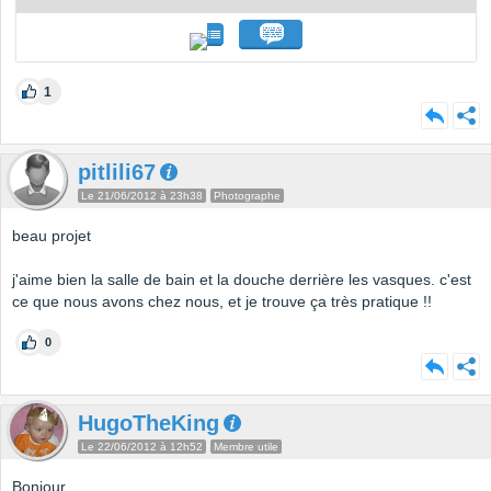
1
pitlili67
Le 21/06/2012 à 23h38
Photographe
beau projet
j'aime bien la salle de bain et la douche derrière les vasques. c'est
ce que nous avons chez nous, et je trouve ça très pratique !!
0
HugoTheKing
Le 22/06/2012 à 12h52
Membre utile
Bonjour,