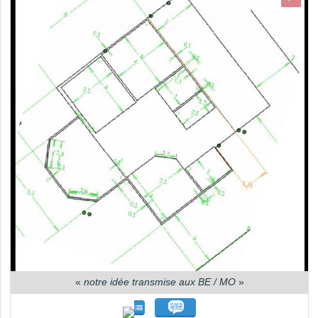
«
notre idée transmise aux BE / MO
»