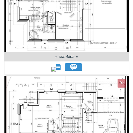
«
combles
»