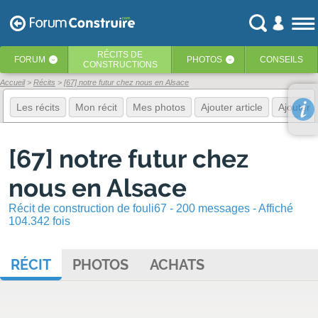
RÉCITS
DE
FORUM
PHOTOS
CONSEILS
‹
‹
CONSTRUCTIONS
Accueil
Récits
[67] notre futur chez nous en Alsace
Les récits
Mon récit
Mes photos
Ajouter article
Ajouter 
[67] notre futur chez
nous en Alsace
Récit de construction de fouli67 - 200 messages - Affiché
104.342 fois
RÉCIT
PHOTOS
ACHATS