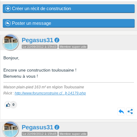
Créer un récit de construction
Poster un message
Pegasus31
Le 22/09/2012 à 15h43
Membre super utile
Bonjour,
Encore une construction toulousaine !
Bienvenu à vous !
Maison plain-pied 163 m² en région Toulousaine
Récit :
http://www.forumconstruire.c
[...]
t-14179.php
0
Pegasus31
Le 22/09/2012 à 15h45
Membre super utile