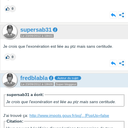
0
supersab31
Le 23/09/2012 à 19h01
Je crois que l'exonération est liée au ptz mais sans certitude.
0
fredblabla
Auteur du sujet
Le 23/09/2012 à 19h06
Super bloggeur
supersab31 a écrit:
Je crois que l'exonération est liée au ptz mais sans certitude.
J'ai trouvé ça:
http://www.impots.gouv.fr/po
[...]
PopUp=false
Citation: