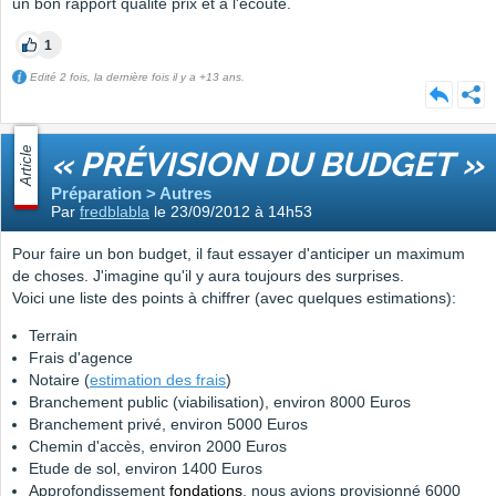
un bon rapport qualité prix et à l'écoute.
1
Edité 2 fois, la dernière fois il y a +13 ans.
Article
« PRÉVISION DU BUDGET »
Préparation > Autres
Par
fredblabla
le 23/09/2012 à 14h53
Pour faire un bon budget, il faut essayer d'anticiper un maximum
de choses. J'imagine qu'il y aura toujours des surprises.
Voici une liste des points à chiffrer (avec quelques estimations):
Terrain
Frais d'agence
Notaire (
estimation des frais
)
Branchement public (viabilisation), environ 8000 Euros
Branchement privé, environ 5000 Euros
Chemin d'accès, environ 2000 Euros
Etude de sol, environ 1400 Euros
Approfondissement
fondations
, nous avions provisionné 6000