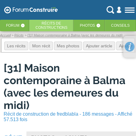
RÉCITS
DE
FORUM
PHOTOS
CONSEILS
‹
‹
CONSTRUCTIONS
Accueil
Récits
[31] Maison contemporaine à Balma (avec les demeures du midi)
Les récits
Mon récit
Mes photos
Ajouter article
Ajouter 
[31] Maison
contemporaine à Balma
(avec les demeures du
midi)
Récit de construction de fredblabla - 186 messages - Affiché
57.513 fois