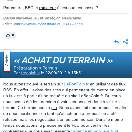
Par contre, BBC et
radiateur
électrique, ça passe ?
Maison plain-pied 163 m² en région Toulousaine
Récit :
http://www.forumconstruire.c
[...]
t-14179.php
0
Article
« ACHAT DU TERRAIN »
Préparation > Terrain
Par
fredblabla
le 22/09/2012 à 15h51
Nous avons trouvé le terrain sur
LeBonCoin.fr
en utilisant des flux
RSS. En effet il existe des sites qui permettent de mettre en place
un flux rss à partir d'une requête du site LeBonCoin.fr. Du coup
nous avons été les premiers à voir l'annonce et donc à visiter le
terrain. Ce terrain nous a
plu
. Nous avons fait une proposition afin
de nous positionner en tant qu'acheteur. La proposition a été
refusée mais les négociations on pu commencer. Dans le même
temps nous avons lu précisement le PLU pour vérifier les
contraintes que nous avait présenté
l'agence immobilière (Est