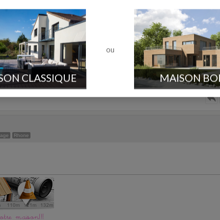
erture
h53
pas tout les jours sur le chantier... La charpente à été livrée et posée il
alors que j'ai vu dans certains récits de construction que la charpente 
ou
maine il n'y a personne... À ce rythme là c'est sûr que la construction v
SON CLASSIQUE
MAISON BO
sage
Rhone