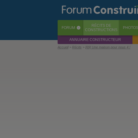
RÉCITS
DE
FORUM
PHOTO
‹
CONSTRUCTIONS
ANNUAIRE CONSTRUCTEUR
Accueil
Récits
[69] Une maison pour nous 4 !