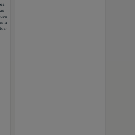
Les
lus
ouvé
us a
dez-