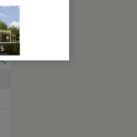
 y a
et
a
IS