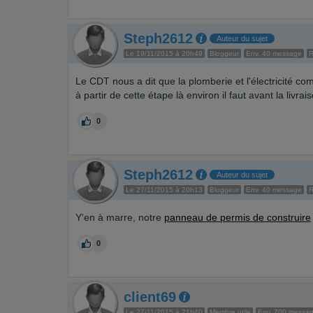
Steph2612
Auteur du sujet
Le 19/11/2015 à 20h49
Bloggeur
Env. 40 message
Le CDT nous a dit que la plomberie et l'électricité 
à partir de cette étape là environ il faut avant la livrai
0
Steph2612
Auteur du sujet
Le 27/11/2015 à 20h13
Bloggeur
Env. 40 message
Y'en à marre, notre
panneau de permis de construire
0
client69
Le 27/11/2015 à 21h40
Membre utile
Env. 700 messa