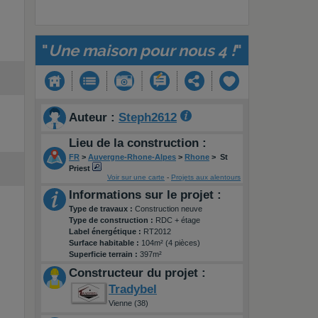
"
Une maison pour nous 4 !
"
Auteur :
Steph2612
Lieu de la construction :
FR
>
Auvergne-Rhone-Alpes
>
Rhone
>
St
Priest
Voir sur une carte
-
Projets aux alentours
Informations sur le projet :
Type de travaux :
Construction neuve
Type de construction :
RDC + étage
Label énergétique :
RT2012
Surface habitable :
104m² (4 pièces)
Superficie terrain :
397m²
Constructeur du projet :
Tradybel
Vienne (38)