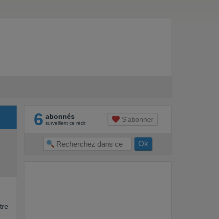
6
abonnés
S'abonner
surveillent ce récit
tre