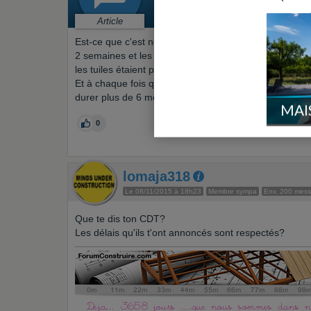
Gros oeuvre > Charpente - couv
Par
Steph2612
le 05/11/2015 à 19
Article
Est-ce que c'est normal que les ouvriers ne travaillent 
2 semaines et les tuiles n'ont toujours pas été posées 
les tuiles étaient parfois posées la même journée...
Et à chaque fois que nous allons sur le chantier en se
durer plus de 6 mois..!
MAI
0
lomaja318
Le 08/11/2015 à 18h23
Membre sympa
Env. 200 mes
Que te dis ton CDT?
Les délais qu'ils t'ont annoncés sont respectés?