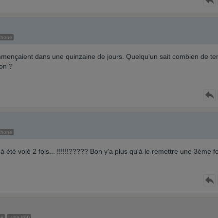
Rhone
commençaient dans une quinzaine de jours. Quelqu'un sait combien de t
son ?
Rhone
à été volé 2 fois... !!!!!!????? Bon y'a plus qu'à le remettre une 3ème foi
ge
Lyon (69)