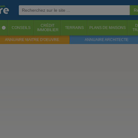
CRÉDIT
D
S
CONSEILS
TERRAINS
PLANS DE MAISONS
‹
IMMOBILIER
TR
ANNUAIRE MAITRE D'OEUVRE
ANNUAIRE ARCHITECTE