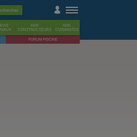
EVIS
AVIS
AVIS
AVAUX
CONSTRUCTEURS
CUISINISTES
FORUM PISCINE