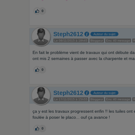
0
Steph2612
Auteur du sujet
Le 08/11/2015 à 18h45
Bloggeur
Env. 40 message
En fait le problème vient de travaux qui ont débute da
ont mis 2 semaines à passer avec la charpente et maint
0
Steph2612
Auteur du sujet
Le 17/11/2015 à 15h55
Bloggeur
Env. 40 message
ça y est les travaux progressent enfin !! les tuiles o
foulée à poser le placo... ouf ça avance !
0