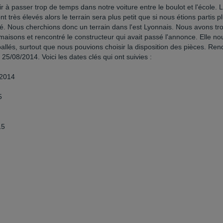
 à passer trop de temps dans notre voiture entre le boulot et l'école. 
t très élevés alors le terrain sera plus petit que si nous étions partis p
ité. Nous cherchions donc un terrain dans l'est Lyonnais. Nous avons tr
 maisons et rencontré le constructeur qui avait passé l'annonce. Elle no
allés, surtout que nous pouvions choisir la disposition des pièces. Ren
e 25/08/2014. Voici les dates clés qui ont suivies :
/2014
5
15