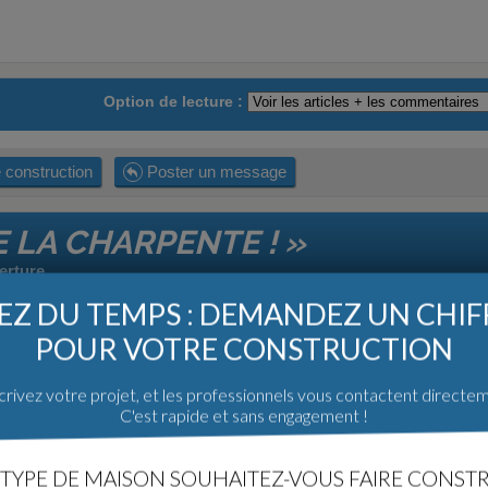
Option de lecture :
 construction
Poster un message
E LA CHARPENTE ! »
erture
h27
Z DU TEMPS : DEMANDEZ UN CHI
Elle attend maintenant d'être posée...
POUR VOTRE CONSTRUCTION
rivez votre projet, et les professionnels vous contactent directe
C'est rapide et sans engagement !
»
TYPE DE MAISON SOUHAITEZ-VOUS FAIRE CONSTR