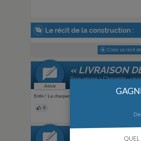
Le récit de la construction :
Créer un récit de
« LIVRAISON D
Gros oeuvre > Charpente - couv
Par
Steph2612
le 21/10/2015 à 12
Article
GAGNE
Enfin ! La charpente tant attendue a été livrée hier !
0
Déc
« L'ATTENTE... 
QUEL 