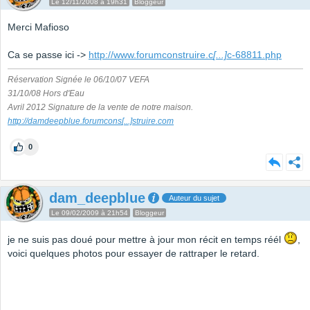
Le 12/11/2008 à 19h31
Bloggeur
Merci Mafioso
Ca se passe ici ->
http://www.forumconstruire.c
[...]
c-68811.php
Réservation Signée le 06/10/07 VEFA
31/10/08 Hors d'Eau
Avril 2012 Signature de la vente de notre maison.
http://damdeepblue.forumcons
[...]
struire.com
0
dam_deepblue
Auteur du sujet
Le 09/02/2009 à 21h54
Bloggeur
je ne suis pas doué pour mettre à jour mon récit en temps réél
,
voici quelques photos pour essayer de rattraper le retard.