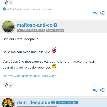
0
Edité 1 fois, la dernière fois il y a +17 ans.
mafioso-and-co
Le 12/11/2008 à 19h03
Super bloggeur
Bonjour Dam_deepblue
Belle maison avec une jolie vue
J'ai déplacé le message suivant dans le forum maçonnerie..il
devrait y avoir plus de réponses
http://www.forumconstruire.c
[...]
recit-7.php
0
dam_deepblue
Auteur du sujet