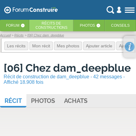
RÉCITS
DE
FORUM
PHOTOS
CONSEILS
‹
‹
CONSTRUCTIONS
Accueil
Récits
[06] Chez dam_deepblue
Les récits
Mon récit
Mes photos
Ajouter article
Ajouter 
[06] Chez dam_deepblue
Récit de construction de dam_deepblue - 42 messages -
Affiché 18.908 fois
RÉCIT
PHOTOS
ACHATS