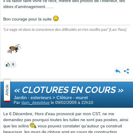
il va falloir faire vivre ce récit, mettre des photos de l'intérieur, tes
idées d'aménagement.......
Bon courage pour la suite
"Le sage vit dans la conscience des difficultés et n'en souffre pas" [Lao-Tseu]
0
Article
« CLOTURES EN COURS »
Jardin - exterieurs > Clôture - muret
Par
dam_deepblue
le 09/02/2009 à 22h10
Le 6 Décembre, Hors d'eau prononcé par mon CST, ne me
demandez pas pourquoi toutes les tuiles ne sont pas posées, ainsi
que les solins
vous pouvez constater qu'autour ça construit
beaucoup, les murs de cloture sont en cours de construction