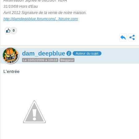
Réservation Signée le 06/10/07 VEFA
31/10/08 Hors d'Eau
Avril 2012 Signature de la vente de notre maison.
http://damdeepblue.forumcons
[...]
struire.com
0
dam_deepblue
Auteur du sujet
Le 10/02/2009 à 10h18
Bloggeur
L'entrée