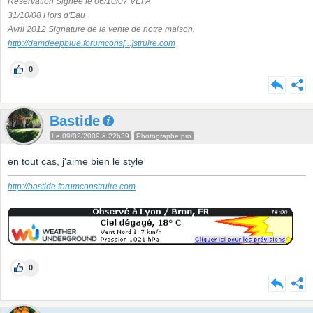
Réservation Signée le 06/10/07 VEFA
31/10/08 Hors d'Eau
Avril 2012 Signature de la vente de notre maison.
http://damdeepblue.forumcons
[...]
struire.com
0
Bastide
Le 09/02/2009 à 22h39
Photographe pro
en tout cas, j'aime bien le style
http://bastide.forumconstruire.com
0