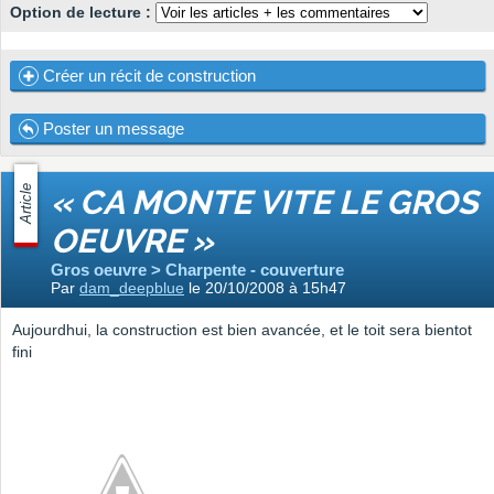
Option de lecture :
Créer un récit de construction
Poster un message
Article
« CA MONTE VITE LE GROS
OEUVRE »
Gros oeuvre > Charpente - couverture
Par
dam_deepblue
le 20/10/2008 à 15h47
Aujourdhui, la construction est bien avancée, et le toit sera bientot
fini