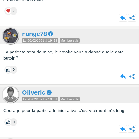
2
nange78
Le 26/02/2021 à 19h18
Membre utile
La patiente sera de mise, le notaire vous a donné quelle date
butoir ?
0
Oliveric
Le 28/02/2021 à 10h01
Membre utile
Courage pour la partie administrative, c'est vraiment très long.
0