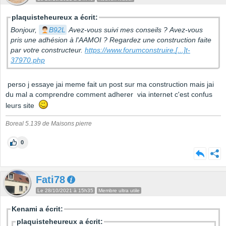
plaquisteheureux a écrit:
Bonjour,
B92L
Avez-vous suivi mes conseils ? Avez-vous
pris une adhésion à l'AAMOI ? Regardez une construction faite
par votre constructeur.
https://www.forumconstruire.
[...]
t-
37970.php
perso j essaye jai meme fait un post sur ma construction mais jai
du mal a comprendre comment adherer via internet c'est confus
leurs site
Boreal 5.139 de Maisons pierre
0
Fati78
Le 28/10/2021 à 15h35
Membre ultra utile
Kenami a écrit:
plaquisteheureux a écrit: