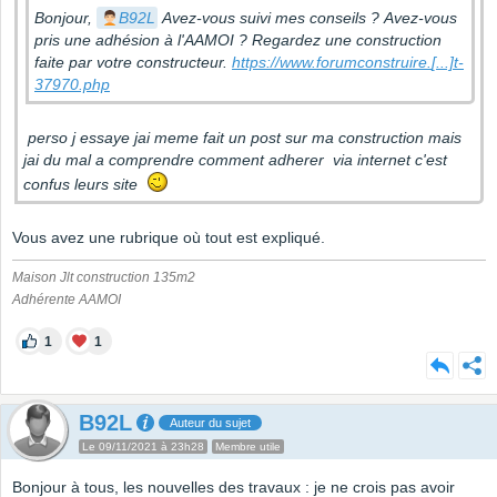
Bonjour,
B92L
Avez-vous suivi mes conseils ? Avez-vous
pris une adhésion à l'AAMOI ? Regardez une construction
faite par votre constructeur.
https://www.forumconstruire.
[...]
t-
37970.php
perso j essaye jai meme fait un post sur ma construction mais
jai du mal a comprendre comment adherer via internet c'est
confus leurs site
Vous avez une rubrique où tout est expliqué.
Maison Jlt construction 135m2
Adhérente AAMOI
1
1
B92L
Auteur du sujet
Le 09/11/2021 à 23h28
Membre utile
Bonjour à tous, les nouvelles des travaux : je ne crois pas avoir