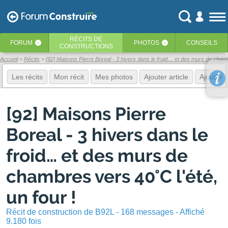
RÉCITS
DE
FORUM
PHOTOS
CONSEILS
‹
‹
CONSTRUCTIONS
Accueil
Récits
[92] Maisons Pierre Boreal - 3 hivers dans le froid… et des murs de chambr
Les récits
Mon récit
Mes photos
Ajouter article
Ajouter 
[92] Maisons Pierre
Boreal - 3 hivers dans le
froid… et des murs de
chambres vers 40°C l'été,
un four !
Récit de construction de B92L - 168 messages - Affiché
9.180 fois