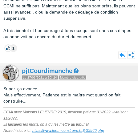
CCMI ne suffit pas. Maintenant que les plans sont prêts, ils peuvent
aussi avancer... d’ou la demande de décalage de condition
suspensive.
A très bientot et bon courage à tous eux qui sont dans ces étapes
ou onne voit pas encore du dur et du concret !
1
pjtCourdimanche
Le 27/03/2021 à 16h24
Membre ultra utile
Super. ça avance.
Mais effectivement, Patience est le maître mot quand on fait
construire...
CCMI avec Maisons LELIEVRE: 2019, livraison prévue: 01/2022, livraison:
11/2022.
Ils faisaient les morts, on a du les mettre au tribunal.
Notre histoire ici:
https://www.forumconstruire.
[...]
t-35960.php