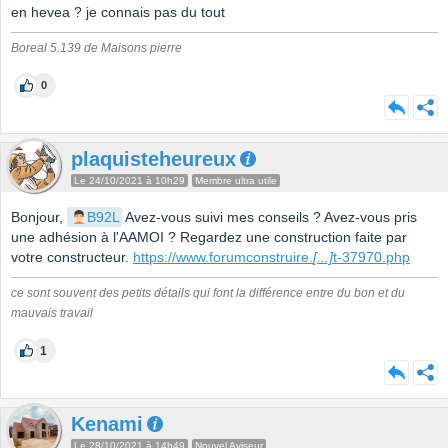
en hevea ? je connais pas du tout
Boreal 5.139 de Maisons pierre
0
plaquisteheureux
Le 24/10/2021 à 10h29
Membre ultra utile
Bonjour,
B92L
Avez-vous suivi mes conseils ? Avez-vous pris
une adhésion à l'AAMOI ? Regardez une construction faite par
votre constructeur.
https://www.forumconstruire.
[...]
t-37970.php
ce sont souvent des petits détails qui font la différence entre du bon et du
mauvais travail
1
Kenami
Le 28/10/2021 à 14h49
Nouvel Aviseur