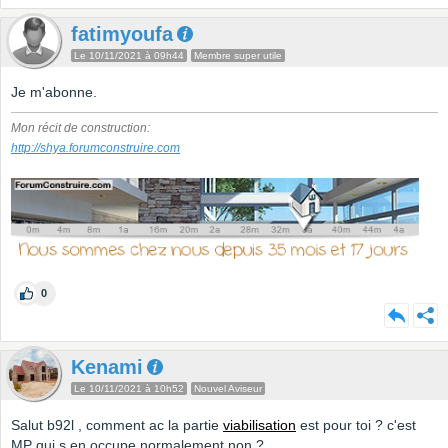
fatimyoufa
Le 10/11/2021 à 09h44
Membre super utile
Je m'abonne.
Mon récit de construction:
http://shya.forumconstruire.com
0
Kenami
Le 10/11/2021 à 10h52
Nouvel Aviseur
Salut b92l , comment ac la partie
viabilisation
est pour toi ? c'est
MP qui s en occupe normalement non ?