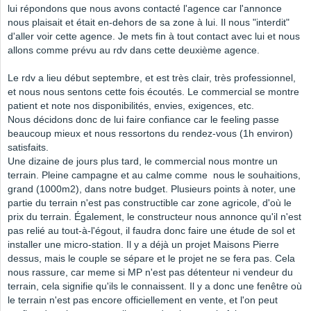
lui répondons que nous avons contacté l'agence car l'annonce
nous plaisait et était en-dehors de sa zone à lui. Il nous "interdit"
d'aller voir cette agence. Je mets fin à tout contact avec lui et nous
allons comme prévu au rdv dans cette deuxième agence.
Le rdv a lieu début septembre, et est très clair, très professionnel,
et nous nous sentons cette fois écoutés. Le commercial se montre
patient et note nos disponibilités, envies, exigences, etc.
Nous décidons donc de lui faire confiance car le feeling passe
beaucoup mieux et nous ressortons du rendez-vous (1h environ)
satisfaits.
Une dizaine de jours plus tard, le commercial nous montre un
terrain. Pleine campagne et au calme comme nous le souhaitions,
grand (1000m2), dans notre budget. Plusieurs points à noter, une
partie du terrain n'est pas constructible car zone agricole, d'où le
prix du terrain. Également, le constructeur nous annonce qu'il n'est
pas relié au tout-à-l'égout, il faudra donc faire une étude de sol et
installer une micro-station. Il y a déjà un projet Maisons Pierre
dessus, mais le couple se sépare et le projet ne se fera pas. Cela
nous rassure, car meme si MP n'est pas détenteur ni vendeur du
terrain, cela signifie qu'ils le connaissent. Il y a donc une fenêtre où
le terrain n'est pas encore officiellement en vente, et l'on peut