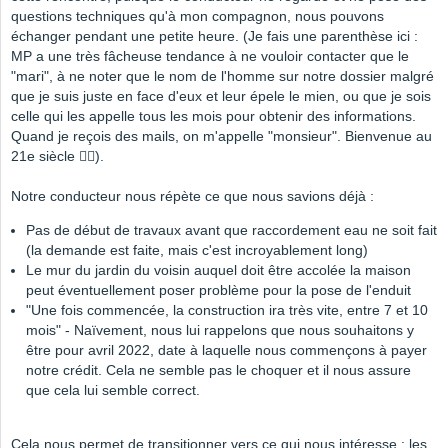
questions techniques qu'à mon compagnon, nous pouvons
échanger pendant une petite heure. (Je fais une parenthèse ici :
MP a une très fâcheuse tendance à ne vouloir contacter que le
"mari", à ne noter que le nom de l'homme sur notre dossier malgré
que je suis juste en face d'eux et leur épele le mien, ou que je sois
celle qui les appelle tous les mois pour obtenir des informations.
Quand je reçois des mails, on m'appelle "monsieur". Bienvenue au
21e siècle 🤦‍♀️).
Notre conducteur nous répète ce que nous savions déjà :
Pas de début de travaux avant que raccordement eau ne soit fait
(la demande est faite, mais c'est incroyablement long)
Le mur du jardin du voisin auquel doit être accolée la maison
peut éventuellement poser problème pour la pose de l'enduit
"Une fois commencée, la construction ira très vite, entre 7 et 10
mois" - Naïvement, nous lui rappelons que nous souhaitons y
être pour avril 2022, date à laquelle nous commençons à payer
notre crédit. Cela ne semble pas le choquer et il nous assure
que cela lui semble correct.
Cela nous permet de transitionner vers ce qui nous intéresse : les