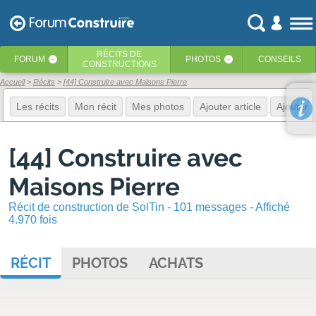
RÉCITS
DE
FORUM
PHOTOS
CONSEILS
‹
‹
CONSTRUCTIONS
Accueil
Récits
[44] Construire avec Maisons Pierre
Les récits
Mon récit
Mes photos
Ajouter article
Ajouter 
[44] Construire avec
Maisons Pierre
Récit de construction de SolTin - 101 messages - Affiché
4.970 fois
RÉCIT
PHOTOS
ACHATS